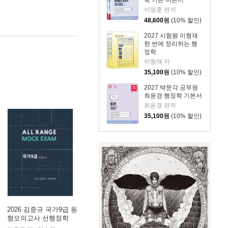
학 기본 이론서
이명훈 편저
48,600
원
(10% 할인)
2027 시험왕 이형재
한 번에 정리하는 행
정학
이형재 저
35,100
원
(10% 할인)
2027 박문각 공무원
최윤경 행정학 기본서
최윤경 편저
35,100
원
(10% 할인)
2026 김중규 국가9급 동
형모의고사 선행정학