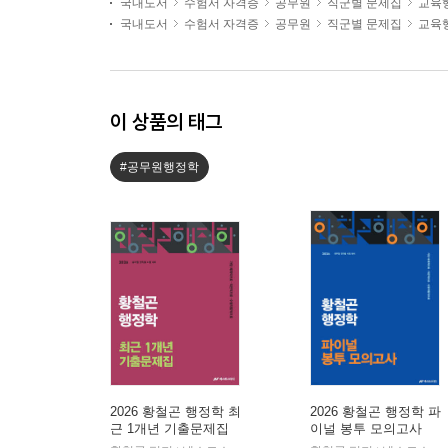
국내도서
수험서 자격증
공무원
직군별 문제집
교육
국내도서
수험서 자격증
공무원
직군별 문제집
교육
이 상품의 태그
#공무원행정학
2026 황철곤 행정학 최
2026 황철곤 행정학 파
근 1개년 기출문제집
이널 봉투 모의고사