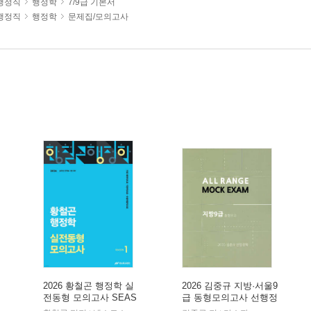
행정직
행정학
7/9급 기본서
행정직
행정학
문제집/모의고사
2026 황철곤 행정학 실
2026 김중규 지방·서울9
전동형 모의고사 SEAS
급 동형모의고사 선행정
ON 1
학