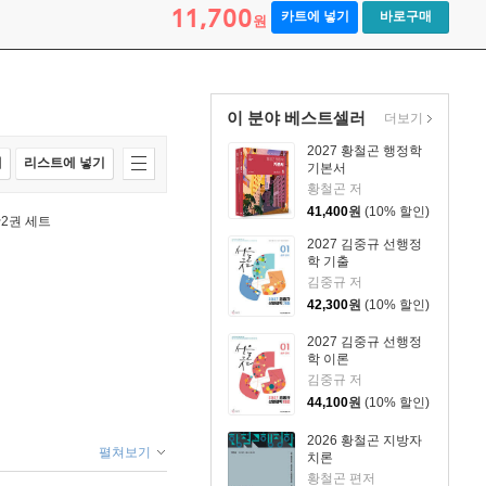
11,700
카트에 넣기
바로구매
원
이 분야 베스트셀러
더보기
2027 황철곤 행정학
매
리스트에 넣기
기본서
황철곤 저
41,400
원
(10% 할인)
~2권 세트
2027 김중규 선행정
학 기출
김중규 저
42,300
원
(10% 할인)
2027 김중규 선행정
학 이론
김중규 저
44,100
원
(10% 할인)
2026 황철곤 지방자
펼쳐보기
치론
황철곤 편저