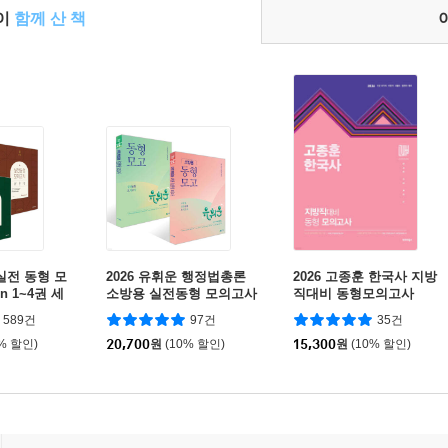
들이
함께 산 책
 실전 동형 모
2026 유휘운 행정법총론
2026 고종훈 한국사 지방
n 1~4권 세
소방용 실전동형 모의고사
직대비 동형모의고사
+ 2026 유휘운 행정법총론
589건
97건
35건
실전동형 모의고사 세트
0% 할인)
20,700
원
(10% 할인)
15,300
원
(10% 할인)