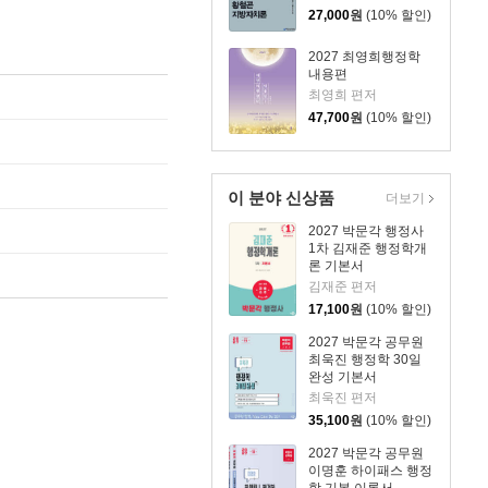
27,000
원
(10% 할인)
2027 최영희행정학
내용편
최영희 편저
47,700
원
(10% 할인)
이 분야 신상품
더보기
2027 박문각 행정사
1차 김재준 행정학개
론 기본서
김재준 편저
17,100
원
(10% 할인)
2027 박문각 공무원
최욱진 행정학 30일
완성 기본서
최욱진 편저
35,100
원
(10% 할인)
2027 박문각 공무원
이명훈 하이패스 행정