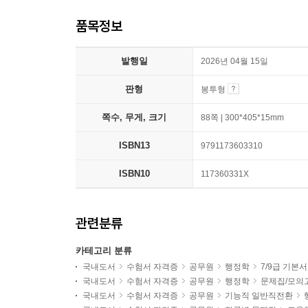
품목정보
발행일
2026년 04월 15일
판형
봉투형
쪽수, 무게, 크기
88쪽 | 300*405*15mm
ISBN13
9791173603310
ISBN10
117360331X
관련분류
카테고리 분류
국내도서
수험서 자격증
공무원
행정학
7/9급 기본서
국내도서
수험서 자격증
공무원
행정학
문제집/모의
국내도서
수험서 자격증
공무원
기능직 일반직전환