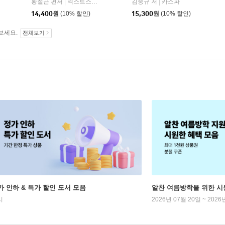
황철곤 편저
넥스트스터디
김중규 저
카스파
|
|
14,400
원
(10% 할인)
15,300
원
(10% 할인)
보세요.
전체보기
가 인하 & 특가 할인 도서 모음
알찬 여름방학을 위한 시
시
2026년 07월 20일 ~ 2026