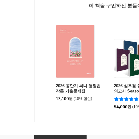
이 책을 구입하신 분
2026 공단기 써니 행정법
2026 심우철
각론 기출문제집
의고사 Seaso
트
17,100
원
(10% 할인)
54,000
원
(1