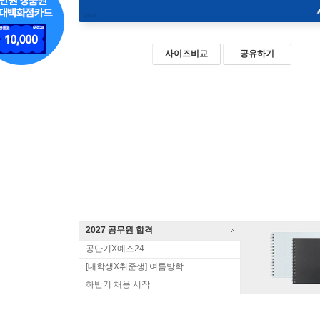
사이즈비교
공유하기
2027 공무원 합격
공단기X예스24
[대학생X취준생] 여름방학
하반기 채용 시작