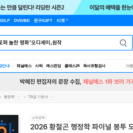
D/LP
DVD/BD
문구
/GIFT
티켓
장안내
채널예스
사락
예스펀딩
클래스24
독서유형검사
여
RBTI Lab
독서유형검사
박혜진 편집자의 문장 수집,
채널예스 1화 보러 가
행정학
7/9급 기본서
소득공제
2026 황철곤 행정학 파이널 봉투