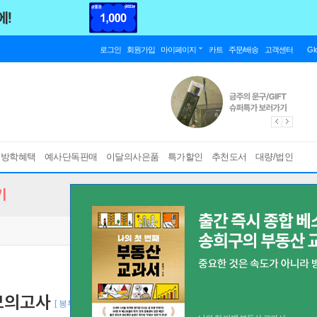
로그인
회원가입
마이페이지
카트
주문/배송
고객센터
Gl
름방학혜택
예사단독판매
이달의사은품
특가할인
추천도서
대량/법인
기
 모의고사
[ 봉투형 ]