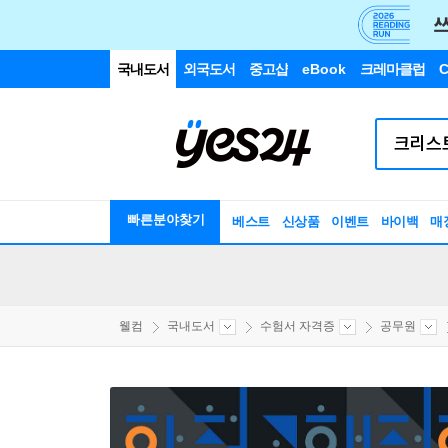
국내도서
외국도서
중고샵
eBook
크레마클럽
C
빠른분야찾기
베스트
신상품
이벤트
바이백
매
웰컴
국내도서
수험서 자격증
공무원