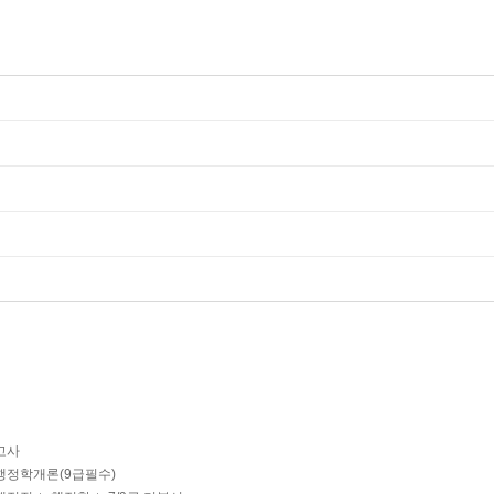
고사
행정학개론(9급필수)