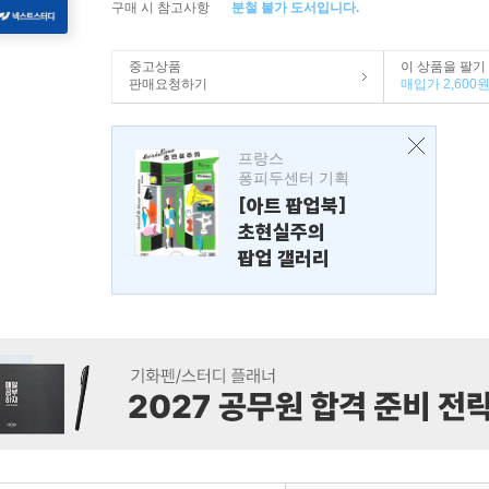
구매 시 참고사항
분철 불가 도서입니다.
중고상품
이 상품을 팔기
판매요청하기
매입가 2,600
프랑스
퐁피두센터 기획
[아트 팝업북]
초현실주의
팝업 갤러리