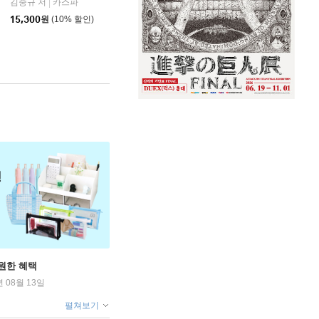
김중규 저
카스파
|
15,300
원
(10% 할인)
원한 혜택
년 08월 13일
펼쳐보기