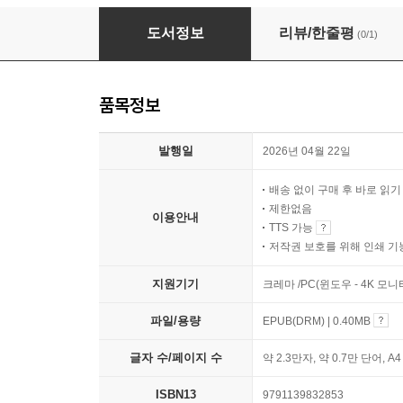
아인슈타인의 소행성 속에서
도서정보
리뷰/한줄평
(0/1)
품목정보
발행일
2026년 04월 22일
배송 없이 구매 후 바로 읽
제한없음
이용안내
TTS 가능
저작권 보호를 위해 인쇄 기
지원기기
크레마 /PC(윈도우 - 4K 모
파일/용량
EPUB(DRM) | 0.40MB
글자 수/페이지 수
약 2.3만자, 약 0.7만 단어, A
ISBN13
9791139832853