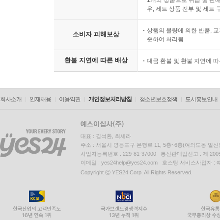
우, 세트 상품 전부 및 세트
상품의 불량에 의한 반품, 교
소비자 피해보상
준하여 처리됨
환불 지연에 따른 배상
대금 환불 및 환불 지연에 
회사소개
인재채용
이용약관
개인정보처리방침
청소년보호정책
도서홍보안내
대표 : 김석환, 최세라
주소 : 서울시 영등포구 은행로 11, 5층~6층(여의도동,일신
사업자등록번호 : 229-81-37000 통신판매업신고 : 제 200
이메일 : yes24help@yes24.com 호스팅 서비스사업자 :
Copyright ⓒ YES24 Corp. All Rights Reserved.