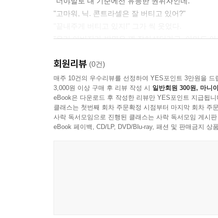
"너야말로 내 기준에선 유능한 권위자인데."
"고마워, 닉. 콘트라셀은 잘 버티고 있어?"
"끝내주게 버티고 있지!" 그가 씩 웃었다.
"우리 아버지가 발명은 꽤 잘하셨더라고. 아마도 아
흐려지며 뿌옇게 변했고, 그러다 구름 같은 것이 
회원리뷰
작은 점들이 별과 행성으로 박힌 끝없는 검은 공간
(0건)
닉은 그 광경을 바라보았다. 별무리 전체가 움직이는
매주 10건의 우수리뷰를 선정하여 YES포인트 3만원을 드
3,000원 이상 구매 후 리뷰 작성 시
일반회원 300원, 마니아
중력의 환상을 만들어내고 있었다. 하트넷에게는 
eBook은 다운로드 후 작성한 리뷰만 YES포인트 지급됩니
관측점에서 별들과 태양계를 본 사람은 겨우 스무 명
클래스는 첫번째 회차 주문확정 시점부터 마지막 회차 주문
것으로 보고된 우주선에는 열여덟 명 내지 스무 
사락 독서모임으로 진행된 클래스는 사락 독서모임 게시판
역가속 장치를 갖춘 우주선은 이 두 척뿐이었고, 황
eBook 페이백, CD/LP, DVD/Blu-ray, 패션 및 판매금
<추천평>
"고요하지만 긴장감이 서서히 조여오는 전개, 그리
끌어들인다."
- 위즈덤커넥트 편집부