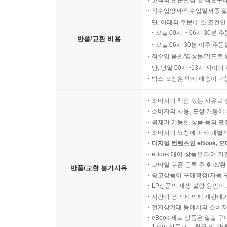
직수입양서/직수입일서중 일
단, 아래의 주문/취소 조건인
오늘 00시 ~ 06시 30분 
반품/교환 비용
오늘 06시 30분 이후 주문
직수입 음반/영상물/기프트 
단, 당일 00시~13시 사이
박스 포장은 택배 배송이 가
소비자의 책임 있는 사유로 
소비자의 사용, 포장 개봉에 
복제가 가능한 상품 등의 포장을 
소비자의 요청에 따라 개별
디지털 컨텐츠인 eBook, 
eBook 대여 상품은 대여 기
모바일 쿠폰 등록 후 취소/환
반품/교환 불가사유
중고상품이 구매확정(자동 
LP상품의 재생 불량 원인이 기
시간의 경과에 의해 재판매가
전자상거래 등에서의 소비자
eBook 세트 상품은 일괄 
1개의 상품으로 취급 및 판매