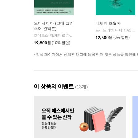
오디세이아 (고대 그리
니체의 초월자
스어 완역본)
프리드리히 니체 저/김철 편역
호메로스 저/페테르 파울 루벤스 그림/박문재 역
현대지성
|
12,500
원
(0% 할인)
19,800
원
(10% 할인)
검색 페이지에서 선택된 태그에 등록된 더 많은 상품을 확인해 
이 상품의 이벤트
(13개)