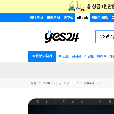
국내도서
외국도서
중고샵
eBook
크레마클럽
C
빠른분야찾기
베스트
신상품
이벤트
바이백
매
웰컴
eBook
소설
SF/판타지