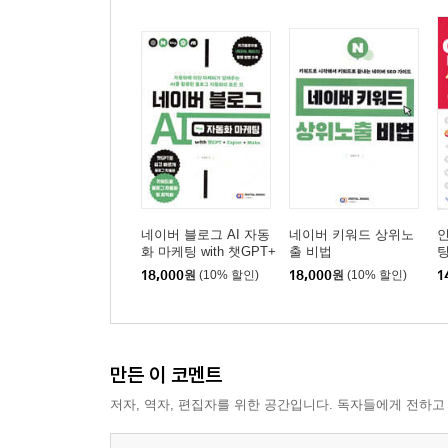
4-1. AI 슬라이드 - 기획안·제안서까지 한 번에
4-2. AI 문서 - 대본·스크립트·블로그 글 쓰기
4-3. AI 시트 - 콘텐츠 캘린더와 성과 관리
4-4. AI 디자이너 - 섬네일·배너·포스터 마무리
4-5. 나만의 “젠스파크 콘텐츠 공장” 설계하기
PART 05 에필로그
네이버 블로그 AI 자동
네이버 키워드 상위노
화 마케팅 with 챗GPT+
출 비법
Zapier+Make
18,000
원
(10% 할인)
18,000
원
(10% 할인)
1
만든 이 코멘트
저자, 역자, 편집자를 위한 공간입니다. 독자들에게 전하고