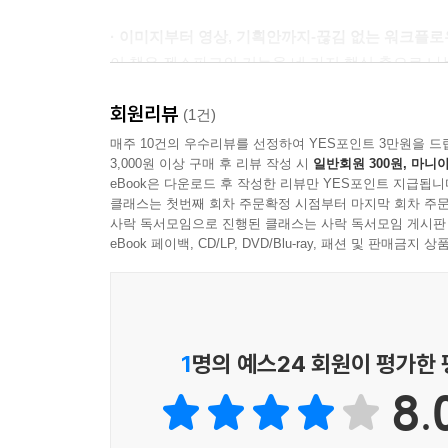
· 이미지부터 영상, 기획안까지-끊김 없는 워크플로
이 책은 젠스파크의 기능을 네 가지 핵심 축으로 나
이미지: 인물 컨트롤부터 제품 상세페이지 제작까지
회원리뷰
동영상: 텍스트와 이미지를 살아 움직이는 영상으로
(1건)
문서 및 기획: 제안서와 대본 작성을 자동화하는 효
매주 10건의 우수리뷰를 선정하여 YES포인트 3만원을 드
3,000원 이상 구매 후 리뷰 작성 시
일반회원 300원, 마니아
디자인: 썸네일과 배너로 콘텐츠를 완성하는 마무리
eBook은 다운로드 후 작성한 리뷰만 YES포인트 지급됩니
클래스는 첫번째 회차 주문확정 시점부터 마지막 회차 주문
· 이제는 '기술'이 아니라 '흐름'이 경쟁력이다
사락 독서모임으로 진행된 클래스는 사락 독서모임 게시판
AI 시대에 진짜 실력은 모든 툴을 아는 것이 아니라
eBook 페이백, CD/LP, DVD/Blu-ray, 패션 및 판매금
때쯤 여러분은 수많은 선택지 앞에서 망설이는 대신
더하고 싶은 모든 크리에이터와 사업가들에게 이 책
1
명의 예스24 회원이 평가한
8.