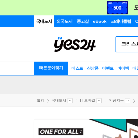
국내도서
외국도서
중고샵
eBook
크레마클럽
C
빠른분야찾기
베스트
신상품
이벤트
바이백
매
웰컴
국내도서
IT 모바일
인공지능