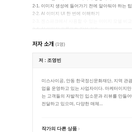
2-1. 이미지 생성에 들어가기 전에 알아둬야 하는 팁
2-2. AI 이미지 UI 한 번에 이해하기
2-3. 젠스파크에서 사용할 수 있는 이미지 모델 비교
2-4. AI 이미지 프롬프트 작성 기초
2-5. 인물 이미지 생성하기 - 얼굴·포즈·의상 컨트롤
저자 소개
2-6. 배경·공간 이미지 생성하기
(1명)
2-7. 제품·상세페이지용 이미지 만들기
2-8. 나노바나나 프로로 인물과 배경 합성하기
저 :
조영빈
PART 03 젠스파크로 AI 동영상 생성하기
미스사이공, 안동 한국정신문화재단, 지역 관광
3-1. AI 동영상 UI 및 기본 구조
업을 운영하고 있는 사업자이다. 마케터이지만 
3-2. 젠스파크에서 사용할 수 있는 동영상 모델 비교
는 고객들의 자발적인 입소문과 리뷰를 만들어
3-3. TEXT TO VIDEO - 텍스트만으로 영상 만들기
전달하고 있으며, 다양한 매체...
3-4. IMAGE TO VIDEO(START FRAME) - 
3-5. START FRAME & END FRAME 응용하기 (번
PART 04 젠스파크의 또 다른 기능 & 워크플로우 
작가의 다른 상품