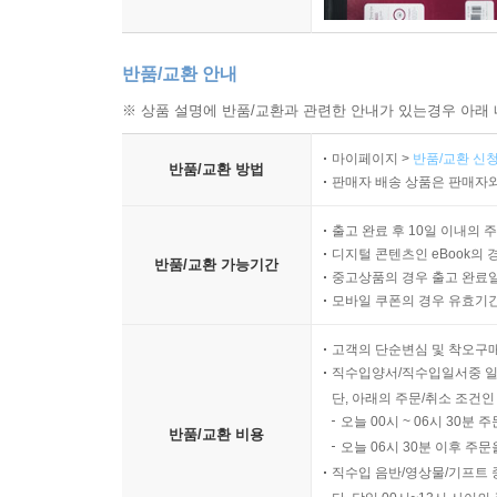
반품/교환 안내
※ 상품 설명에 반품/교환과 관련한 안내가 있는경우 아래 
마이페이지 >
반품/교환 신청
반품/교환 방법
판매자 배송 상품은 판매자와
출고 완료 후 10일 이내의 
디지털 콘텐츠인 eBook의 
반품/교환 가능기간
중고상품의 경우 출고 완료일
모바일 쿠폰의 경우 유효기간(
고객의 단순변심 및 착오구
직수입양서/직수입일서중 일
단, 아래의 주문/취소 조건인
오늘 00시 ~ 06시 30분 
반품/교환 비용
오늘 06시 30분 이후 주문
직수입 음반/영상물/기프트 