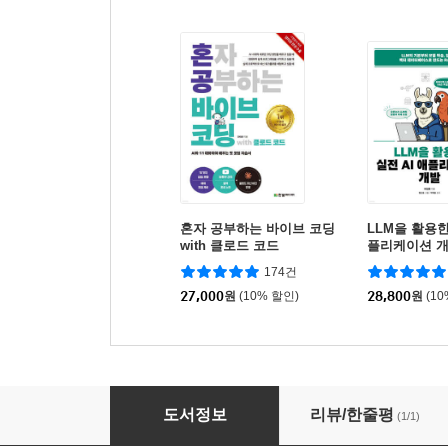
혼자 공부하는 바이브 코딩
LLM을 활용한
with 클로드 코드
플리케이션 
174건
27,000
원
(10% 할인)
28,800
원
(1
젠스파크 Genspark AI 콘텐츠 공장
도서정보
리뷰/한줄평
(1/1)