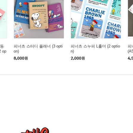
 동
피너츠 스터디 플래너 (3 opti
피너츠 스누피 L홀더 (2 optio
피
 op
on)
n)
(A
8,000
원
2,000
원
4,