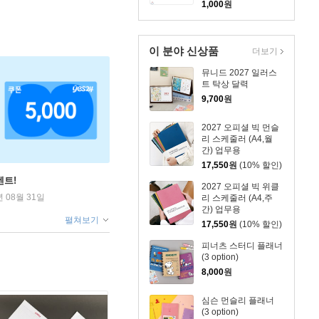
1,000
원
이 분야 신상품
더보기
뮤니드 2027 일러스
트 탁상 달력
9,700
원
2027 오피셜 빅 먼슬
리 스케줄러 (A4,월
간) 업무용
17,550
원
(10% 할인)
벤트!
2027 오피셜 빅 위클
년 08월 31일
리 스케줄러 (A4,주
간) 업무용
펼쳐보기
17,550
원
(10% 할인)
피너츠 스터디 플래너
(3 option)
8,000
원
심슨 먼슬리 플래너
(3 option)