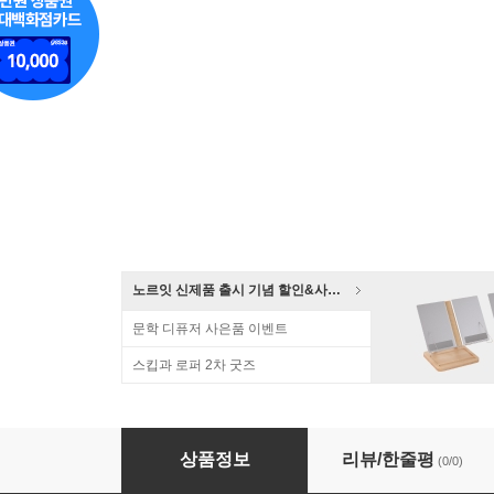
노르잇 신제품 출시 기념 할인&사은품 증정!
문학 디퓨저 사은품 이벤트
스킵과 로퍼 2차 굿즈
심슨 스터디 플래너 (3 option)
상품정보
리뷰/한줄평
(0/0)