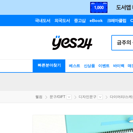
국내도서
외국도서
중고샵
eBook
크레마클럽
C
빠른분야찾기
베스트
신상품
이벤트
바이백
매
웰컴
문구/GIFT
디자인문구
다이어리/스케줄