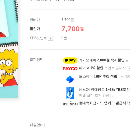
판매가
7,700원
7,700
원
할인가
YES포인트
0원
결제혜택
카카오페이
2,000원 즉시할인
일
페이코
1% 할인
포인트 결제시
토스페이
1만P 추첨 적립
+ 생애
예스24 현대카드
1~3% YES포
전월 실적 조건 없음
현대백화점카드
앱카드 발급시 1
배송안내