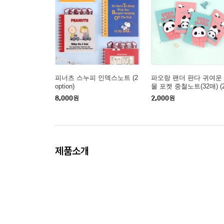
피너츠 스누피 인덱스노트 (2
파오랑 팬더 판다 귀여운
option)
물 포켓 중철노트(32매) (2
tion)
8,000
원
2,000
원
제품소개