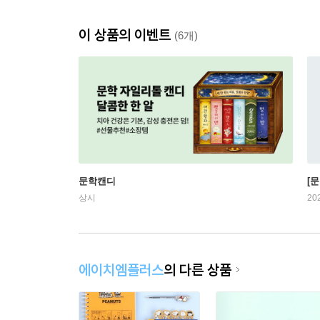
이 상품의 이벤트
(6개)
문학캔디
[문
상시
20
에이치엠플러스
의 다른 상품