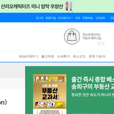
로그인
회원가입
마이페이지
카트
주문/배송
고객센터
Gl
배송비채우기
월간쿠폰
슈퍼특가
예스굿즈
문학 디퓨저
n)