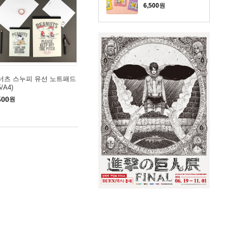
6,500
원
너츠 스누피 유선 노트패드
5/A4)
500
원