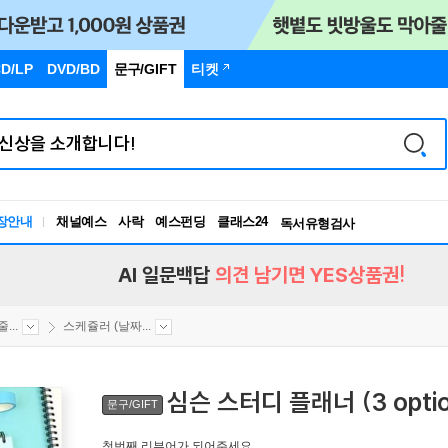
D/LP
DVD/BD
문구
/GIFT
티켓
독서유형검사
장안내
채널예스
사락
예스펀딩
클래스24
RBTI Lab
독서유형검사
AI 일문백답
의견 남기면 YES상품권!
...
스케쥴러 (날짜...
심슨 스터디 플래너 (3 optio
문구/GIFT
첫번째 리뷰어가 되어주세요.