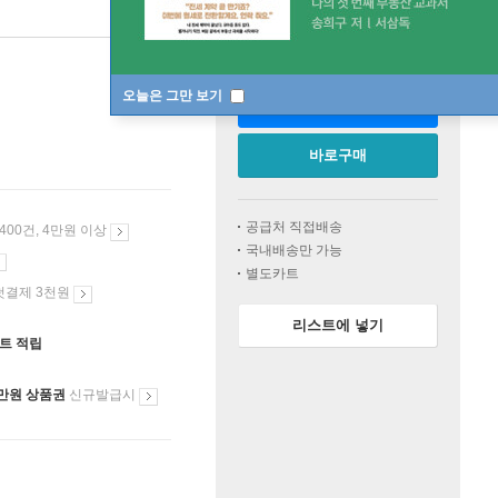
판매중
오늘은 그만 보기
카트에 넣기
바로구매
공급처 직접배송
 400건, 4만원 이상
국내배송만 가능
별도카트
첫결제 3천원
리스트에 넣기
인트 적립
만원 상품권
신규발급시