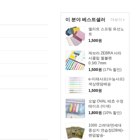
이 분야 베스트셀러
더보기
엘리트 스프링 유선노
트
1,500
원
제브라 ZEBRA 사라
사클립 젤볼펜
0.3/0.7mm
1,500
원
(17% 할인)
e-미래샤프(수능샤프)
색상랜덤배송
1,500
원
오발 OVAL 테쵸 수정
테이프 (미색)
1,800
원
(10% 할인)
1000 고려대/연세대
중성지 연습장(28매)-
랜덤발송-