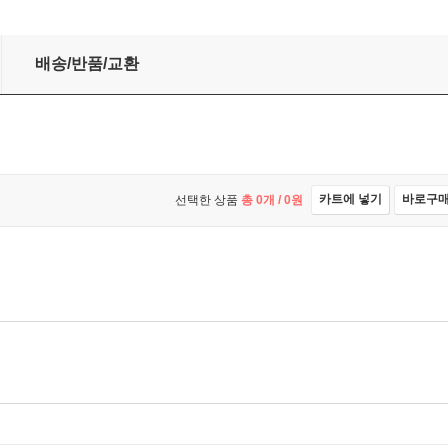
son 2
배송/반품/교환
카트에 넣기
바로구
선택한 상품
총
0
개 /
0
원