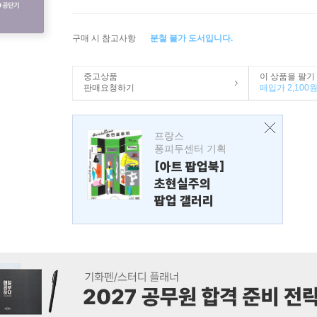
구매 시 참고사항
분철 불가 도서입니다.
중고상품
이 상품을 팔기
판매요청하기
매입가 2,100
프랑스
퐁피두센터 기획
[아트 팝업북]
초현실주의
팝업 갤러리