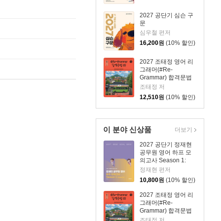
2027 공단기 심슨 구
문
심우철 편저
16,200
원
(10% 할인)
2027 조태정 영어 리
그래머(#Re-
Grammar) 합격문법
125
조태정 저
12,510
원
(10% 할인)
이 분야 신상품
더보기
2027 공단기 정재현
공무원 영어 하프 모
의고사 Season 1:
Essential
정재현 편저
10,800
원
(10% 할인)
2027 조태정 영어 리
그래머(#Re-
Grammar) 합격문법
125
조태정 저