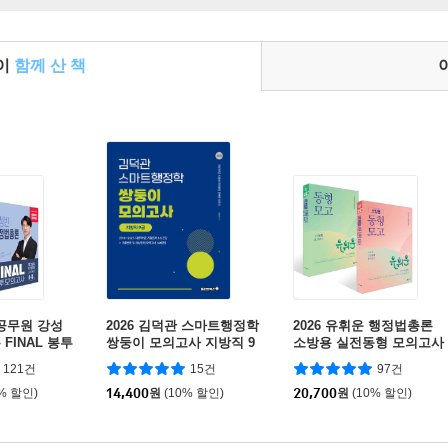
들이
함께 산 책
 공무원 강성
2026 김덕관 스마트행정학
2026 유휘운 행정법총론
FINAL 봉투
쌍둥이 모의고사 지방직 9
소방용 실전동형 모의고사
트
급
+ 2026 유휘운 행정법총론
121건
15건
97건
실전동형 모의고사 세트
0% 할인)
14,400
원
(10% 할인)
20,700
원
(10% 할인)