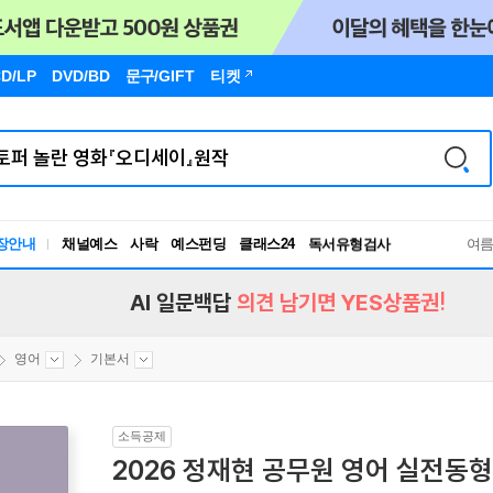
D/LP
DVD/BD
문구
/GIFT
티켓
장안내
채널예스
사락
예스펀딩
클래스24
독서유형검사
여
RBTI Lab
독서유형검사
AI 일문백답
의견 남기면 YES상품권!
영어
기본서
소득공제
2026 정재현 공무원 영어 실전동형 