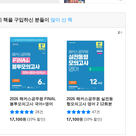
이 책을 구입하신 분들이
많이 산 책
2
/4
2026 해커스공무원 FINAL
2026 해커스공무원 실전동
봉투모의고사 국어+영어
형모의고사 영어 2 12회분
+한국사 6회분 (9급 공무
(지방직 9급)
28건
47건
원)
17,100
원
(10% 할인)
17,100
원
(10% 할인)