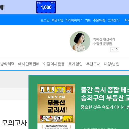
로그인
회원가입
마이페이지
카트
주문/배송
고객센터
Gl
름방학혜택
예사단독판매
이달의사은품
특가할인
추천도서
대량/법인
모의고사 Season 2
[ 봉투형 ]