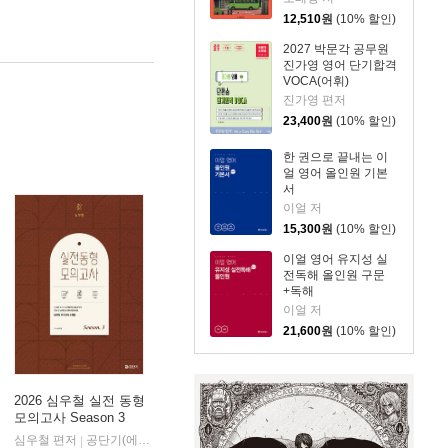
12,510
원
(10% 할인)
2027 박문각 공무원
진가영 영어 단기합격
VOCA(어휘)
진가영 편저
23,400
원
(10% 할인)
한 권으로 끝내는 이
얼 영어 올인원 기본
서
이얼 저
15,300
원
(10% 할인)
이얼 영어 유지성 실
전독해 올인원 구문
+독해
이얼 저
21,600
원
(10% 할인)
2026 심우철 실전 동형
모의고사 Season 3
심우철 편저
공단기(에스티유니타스)
|