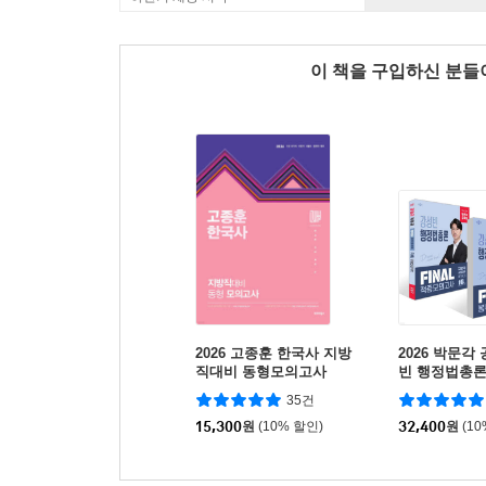
이 책을 구입하신 분
2026 고종훈 한국사 지방
2026 박문각
직대비 동형모의고사
빈 행정법총론 
모의고사 세
35건
15,300
원
(10% 할인)
32,400
원
(1