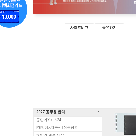
사이즈비교
공유하기
2027 공무원 합격
공단기X예스24
[대학생X취준생] 여름방학
하반기 채용 시작