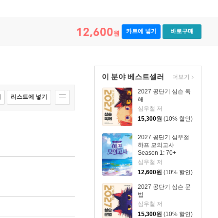
12,600
카트에 넣기
바로구매
원
이 분야 베스트셀러
더보기
2027 공단기 심슨 독
매
리스트에 넣기
해
심우철 저
15,300
원
(10% 할인)
2027 공단기 심우철
하프 모의고사
Season 1: 70+
심우철 저
12,600
원
(10% 할인)
2027 공단기 심슨 문
법
심우철 저
15,300
원
(10% 할인)