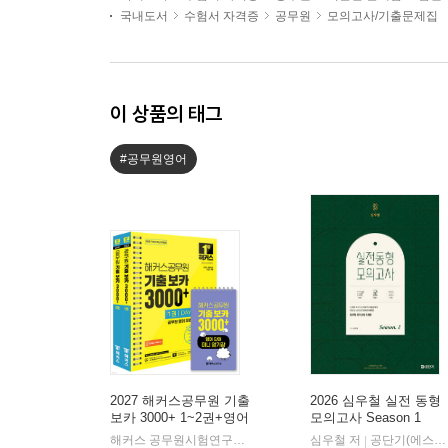
국내도서
수험서 자격증
공무원
모의고사/기출문제집
이 상품의 태그
#공무원영어
2027 해커스공무원 기출
2026 심우철 실전 동형
보카 3000+ 1~2권+영어
모의고사 Season 1
단어 미니암기장 3종 세
해커스 공무원시험연구소 저
해커스공무원
심우철 저
공단기(에스티유니타스)
|
|