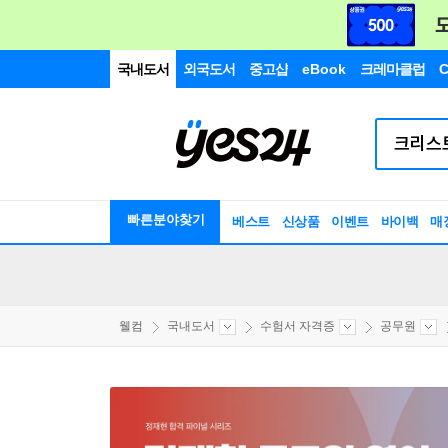
국내도서
외국도서
중고샵
eBook
크레마클럽
C
빠른분야찾기
베스트
신상품
이벤트
바이백
매
웰컴
국내도서
수험서 자격증
공무원