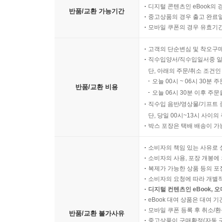
디지털 콘텐츠인 eBook의 
반품/교환 가능기간
중고상품의 경우 출고 완료일
모바일 쿠폰의 경우 유효기간(
고객의 단순변심 및 착오구
직수입양서/직수입일서중 일
단, 아래의 주문/취소 조건인
오늘 00시 ~ 06시 30분 
반품/교환 비용
오늘 06시 30분 이후 주문
직수입 음반/영상물/기프트 
단, 당일 00시~13시 사이
박스 포장은 택배 배송이 가
소비자의 책임 있는 사유로 
소비자의 사용, 포장 개봉에 
복제가 가능한 상품 등의 포장을 
소비자의 요청에 따라 개별
디지털 컨텐츠인 eBook, 
eBook 대여 상품은 대여 기
모바일 쿠폰 등록 후 취소/환
반품/교환 불가사유
중고상품이 구매확정(자동 