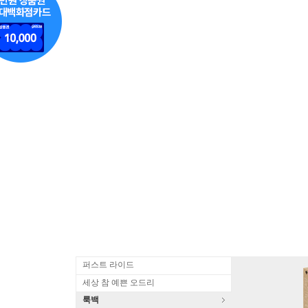
퍼스트 라이드
세상 참 예쁜 오드리
룩백