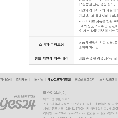
LP상품의 재생 불량 원인이 기
시간의 경과에 의해 재판매가
전자상거래 등에서의 소비자
eBook 세트 상품은 일괄 
1개의 상품으로 취급 및 판매
우, 세트 상품 전부 및 세트
상품의 불량에 의한 반품, 교
소비자 피해보상
준하여 처리됨
환불 지연에 따른 배상
대금 환불 및 환불 지연에 
회사소개
인재채용
이용약관
개인정보처리방침
청소년보호정책
도서홍보안내
대표 : 김석환, 최세라
주소 : 서울시 영등포구 은행로 11, 5층~6층(여의도동,일신
사업자등록번호 : 229-81-37000 통신판매업신고 : 제 200
이메일 : yes24help@yes24.com 호스팅 서비스사업자 :