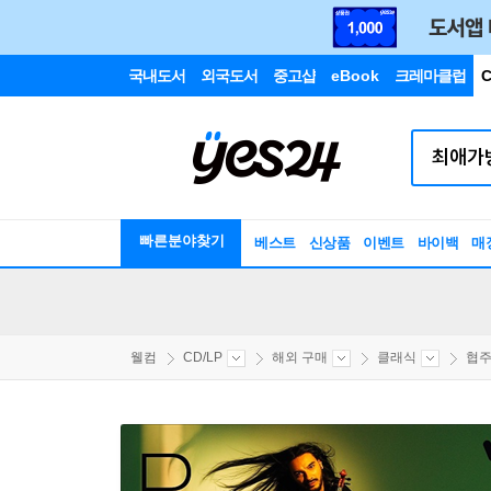
국내도서
외국도서
중고샵
eBook
크레마클럽
C
빠른분야찾기
베스트
신상품
이벤트
바이백
매
웰컴
CD/LP
해외 구매
클래식
협