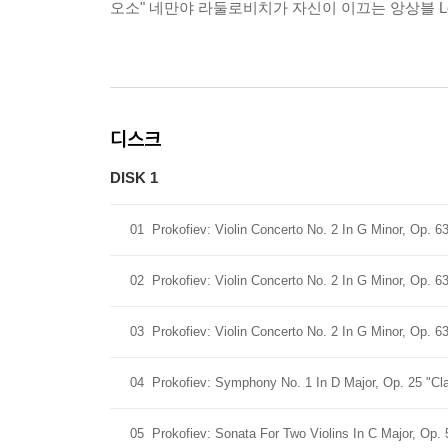
오소" 네만야 라둘로비치가 자신이 이끄는 앙상블 Les Tri
디스크
DISK 1
01
Prokofiev: Violin Concerto No. 2 In G Minor, Op. 63
02
Prokofiev: Violin Concerto No. 2 In G Minor, Op. 63
03
Prokofiev: Violin Concerto No. 2 In G Minor, Op. 63
04
Prokofiev: Symphony No. 1 In D Major, Op. 25 "Class
05
Prokofiev: Sonata For Two Violins In C Major, Op. 