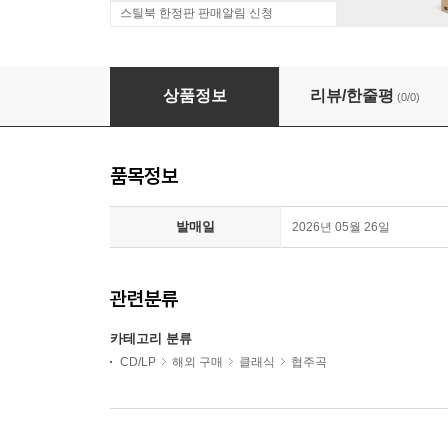
스틸북 한정판 판매알림 신청
프로코피에프: 바이올린 협주곡 2번 & 두 대의 바이올린을 위한 
상품정보
리뷰/한줄평
(0/0)
품목정보
발매일
2026년 05월 26일
관련분류
카테고리 분류
CD/LP
해외 구매
클래식
협주곡