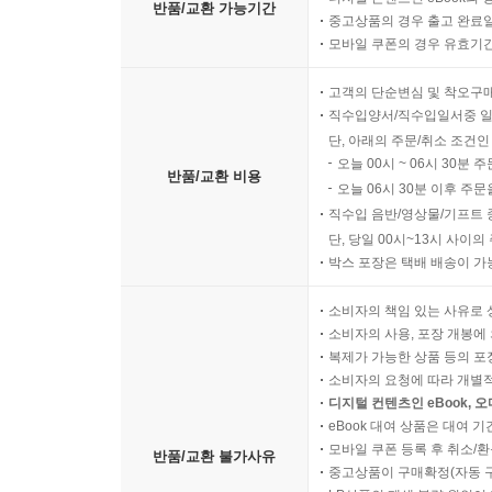
반품/교환 가능기간
중고상품의 경우 출고 완료일
모바일 쿠폰의 경우 유효기간(
고객의 단순변심 및 착오구
직수입양서/직수입일서중 일
단, 아래의 주문/취소 조건인
오늘 00시 ~ 06시 30분 
반품/교환 비용
오늘 06시 30분 이후 주문
직수입 음반/영상물/기프트 
단, 당일 00시~13시 사이
박스 포장은 택배 배송이 가
소비자의 책임 있는 사유로 
소비자의 사용, 포장 개봉에 
복제가 가능한 상품 등의 포장을 
소비자의 요청에 따라 개별
디지털 컨텐츠인 eBook, 
eBook 대여 상품은 대여 기
모바일 쿠폰 등록 후 취소/환
반품/교환 불가사유
중고상품이 구매확정(자동 