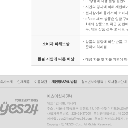
LP상품의 재생 불량 원인이 기
시간의 경과에 의해 재판매가
전자상거래 등에서의 소비자
eBook 세트 상품은 일괄 
1개의 상품으로 취급 및 판매
우, 세트 상품 전부 및 세트
상품의 불량에 의한 반품, 교
소비자 피해보상
준하여 처리됨
환불 지연에 따른 배상
대금 환불 및 환불 지연에 
회사소개
인재채용
이용약관
개인정보처리방침
청소년보호정책
도서홍보안내
대표 : 김석환, 최세라
주소 : 서울시 영등포구 은행로 11, 5층~6층(여의도동,일신
사업자등록번호 : 229-81-37000 통신판매업신고 : 제 200
이메일 : yes24help@yes24.com 호스팅 서비스사업자 :
Copyright ⓒ YES24 Corp. All Rights Reserved.