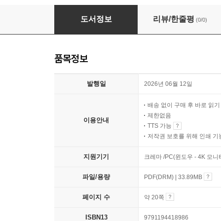
철썩철썩! 바다야, 같이 놀자~
도서정보
리뷰/한줄평
(0/0)
품목정보
발행일
2026년 06월 12일
배송 없이 구매 후 바로 읽
제한없음
이용안내
TTS 가능
저작권 보호를 위해 인쇄 기
지원기기
크레마 /PC(윈도우 - 4K 모
파일/용량
PDF(DRM) | 33.89MB
페이지 수
약 20쪽
ISBN13
9791194418986