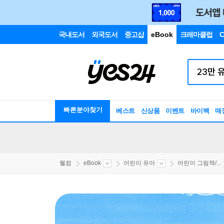
국내도서
외국도서
중고샵
eBook
크레마클럽
C
빠른분야찾기
베스트
신상품
이벤트
바이백
매
웰컴
eBook
어린이 유아
어린이 그림책/...