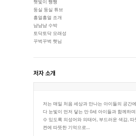
햇빛이 쨍쨍
둥실 둥실 튜브
흥얼흥얼 조개
냠냠냠 수박
토닥토닥 모래성
꾸벅꾸벅 햇님
저자 소개
저는 매일 처음 세상과 만나는 아이들의 공간에
다 눈빛이 먼저 닿는 만 0세 아이들과 함께하며
수 있도록 의성어와 의태어, 부드러운 색감, 
켠에 따뜻한 기억으로...