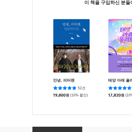
이 책을 구입하신 분
안녕, 피터팬
태양 아래 올
52건
19,800
원
(10% 할인)
17,820
원
(10