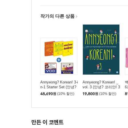
작가의 다른 상품
Annyeong? Korean! 3-i
Annyeong? Korean! _
n-1 Starter Set (안녕?
vol. 3 (안녕? 코리안! 3
6
코리안! 스타터 세트)
권)
샤
48,690
원
(10% 할인)
19,800
원
(10% 할인)
8
님
상
데
만든 이 코멘트