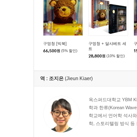
구멍청 [빅북]
구멍청 + 달샤베트 세
트
66,500
원
(5% 할인)
1
28,800
원
(10% 할인)
역 :
조지은
(Jieun Kiaer)
옥스퍼드대학교 YBM 
학과 한류(Korean W
학교에서 언어학 석사와 
학, 스토리텔링 방식 등