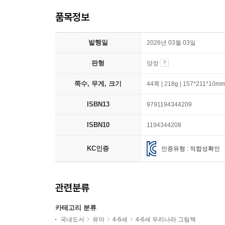
품목정보
발행일
2026년 03월 03일
판형
양장
쪽수, 무게, 크기
44쪽 | 218g | 157*211*10m
ISBN13
9791194344209
ISBN10
1194344208
KC인증
인증유형 : 적합성확인
관련분류
카테고리 분류
국내도서
유아
4-6세
4-6세 우리나라 그림책