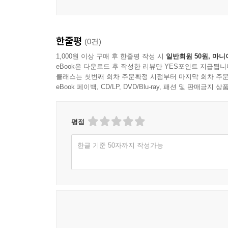
_옥스퍼드대 언어학 교수 조지은
보스턴 글로브 혼북 명예상 수상 『달샤베트』 번
한줄평
(0건)
“구슬이의 애틋한 마음, 달맞이꽃이 피어나던 그 밤
늑대 할머니의 사랑, 비밀의 알사탕 제조법까지
1,000원 이상 구매 후 한줄평 작성 시
일반회원 50원, 마니
eBook은 다운로드 후 작성한 리뷰만 YES포인트 지급됩니
우리만 아는 그 마음은 영어로 어떻게 말할 수 있을
클래스는 첫번째 회차 주문확정 시점부터 마지막 회차 주문
우리 아이들이 세계의 친구들에게 우리 문학의 아
eBook 페이백, CD/LP, DVD/Blu-ray, 패션 및 판매금
소개하는 장면을 떠올려본다. 일방적이었던 언어 
새롭게 반전되는 황홀한 순간이다.”
-문학 평론가 김지은
평점
한글 기준 50자까지 작성가능