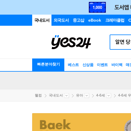
국내도서
외국도서
중고샵
eBook
크레마클럽
C
빠른분야찾기
베스트
신상품
이벤트
바이백
매
웰컴
국내도서
유아
4-6세
4-6세 우