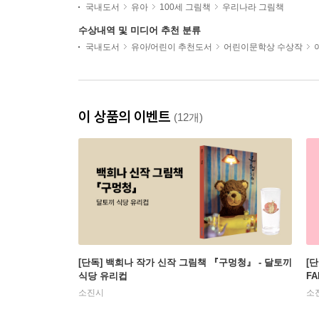
국내도서
유아
100세 그림책
우리나라 그림책
수상내역 및 미디어 추천 분류
국내도서
유아/어린이 추천도서
어린이문학상 수상작
이 상품의 이벤트
(12개)
[단독] 백희나 작가 신작 그림책 『구멍청』 - 달토끼
[
식당 유리컵
FA
소진시
소