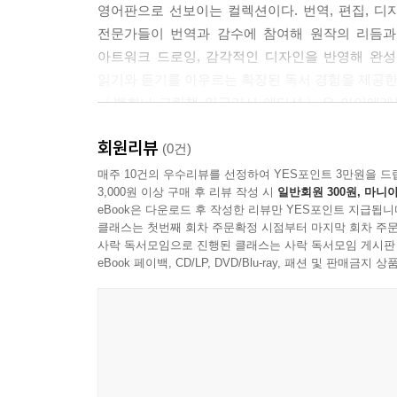
영어판으로 선보이는 컬렉션이다. 번역, 편집, 디자인
전문가들이 번역과 감수에 참여해 원작의 리듬과
아트워크 드로잉, 감각적인 디자인을 반영해 완성
읽기와 듣기를 아우르는 확장된 독서 경험을 제공한
〈백희나 그림책 잉글리시 에디션〉은 아이에게는
백희나 작가의 따뜻한 이야기들이 새로운 언어의 결
회원리뷰
“삶을 더 달콤하게 만드는 건 언제나 이야기였다.”-
(0건)
“It has always been stories that made life a little s
매주 10건의 우수리뷰를 선정하여 YES포인트 3만원을 드
3,000원 이상 구매 후 리뷰 작성 시
일반회원 300원, 마니아
“백희나의 작품은 경이로움으로 향하는 문이다.
eBook은 다운로드 후 작성한 리뷰만 YES포인트 지급됩니
감각적이고, 아찔하며, 때로는 날카롭다.”
클래스는 첫번째 회차 주문확정 시점부터 마지막 회차 주문
“고도로 독창적인 기법과 예술적인 해법을 통해
사락 독서모임으로 진행된 클래스는 사락 독서모임 게시판
이 장르를 개발하고 재탄생시켰다.”
eBook 페이백, CD/LP, DVD/Blu-ray, 패션 및 판매금
_ ALMA 선정 위원회 심사평
“백희나 작가의 잉글리시 에디션이 한국 그림책의
세계에 알리는 계기가 되는 동시에, 국내 어린이 
상상력과 언어 감수성을 자연스럽게 확장하는 기회가