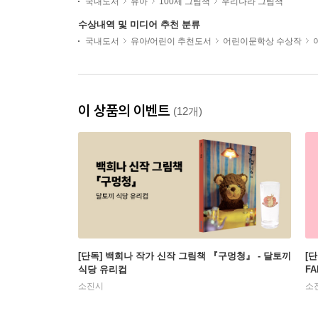
국내도서
유아
100세 그림책
우리나라 그림책
수상내역 및 미디어 추천 분류
국내도서
유아/어린이 추천도서
어린이문학상 수상작
이 상품의 이벤트
(12개)
[단독] 백희나 작가 신작 그림책 『구멍청』 - 달토끼
[
식당 유리컵
FA
소진시
소