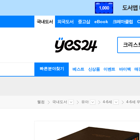
국내도서
외국도서
중고샵
eBook
크레마클럽
C
빠른분야찾기
베스트
신상품
이벤트
바이백
매
웰컴
국내도서
유아
4-6세
4-6세 우