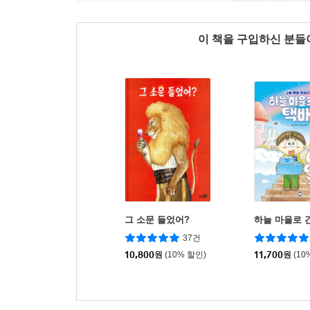
이 책을 구입하신 분
그 소문 들었어?
하늘 마을로 
37건
10,800
원
(10% 할인)
11,700
원
(10