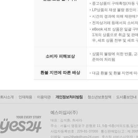
중고상품이 구매확정(자동 
LP상품의 재생 불량 원인이 기
시간의 경과에 의해 재판매가
전자상거래 등에서의 소비자
eBook 세트 상품은 일괄 
1개의 상품으로 취급 및 판매
우, 세트 상품 전부 및 세트
상품의 불량에 의한 반품, 교
소비자 피해보상
준하여 처리됨
환불 지연에 따른 배상
대금 환불 및 환불 지연에 
회사소개
인재채용
이용약관
개인정보처리방침
청소년보호정책
도서홍보안내
대표 : 김석환, 최세라
주소 : 서울시 영등포구 은행로 11, 5층~6층(여의도동,일신
사업자등록번호 : 229-81-37000 통신판매업신고 : 제 200
이메일 : yes24help@yes24.com 호스팅 서비스사업자 :