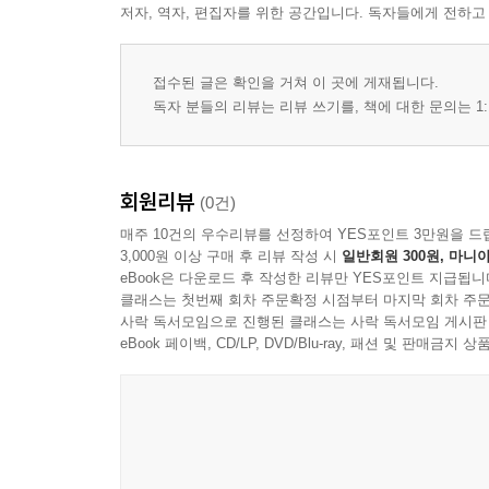
저자, 역자, 편집자를 위한 공간입니다. 독자들에게 전하고
22. Exchange of Rosaries
23. A Louis d’Or and a Box on the Ear
24. The Bouhouhorts Child
접수된 글은 확인을 거쳐 이 곳에 게재됩니다.
25. You Are Playing with Fire, O Bernadette
독자 분들의 리뷰는 리뷰 쓰기를, 책에 대한 문의는 1:
26. Apes of the Miracle
27. The Fire Plays with You, O Bernadette
28. The Mayor Risks a Coup d’Etat
회원리뷰
(0건)
29. A Bishop Counts Consequences
매주 10건의 우수리뷰를 선정하여 YES포인트 3만원을 드
30. Farewell of All Farewells
3,000원 이상 구매 후 리뷰 작성 시
일반회원 300원, 마니아
THE FOURTH DIVISION: FORESHADOWINGS 
eBook은 다운로드 후 작성한 리뷰만 YES포인트 지급됩니
클래스는 첫번째 회차 주문확정 시점부터 마지막 회차 주문
31. The Departure of Sister Alarie Therese
사락 독서모임으로 진행된 클래스는 사락 독서모임 게시판
32. Psychiatry Takes a Hand
eBook 페이백, CD/LP, DVD/Blu-ray, 패션 및 판매금
33. Digitus Dei: The Bishop Gives the Lady a Chan
34. An Analysis and Two Cases of Lese-Majeste
35. The Lady Overcomes the Emperor
36. Bernadette among the Sages
37. A Last Temptation