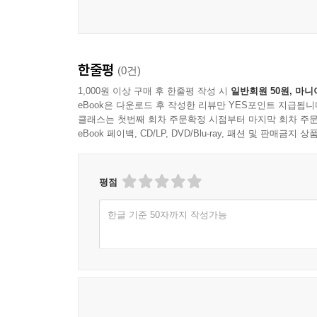
38. The White Rose
39. The Mistress of the Novices
40. This Is Not Yet My Hour
THE FIFTH DIVISION: THE WAGES OF AFFLICT
한줄평
(0건)
41. Faery Hands
1,000원 이상 구매 후 한줄평 작성 시
일반회원 50원, 마니
42. Many Visitors
eBook은 다운로드 후 작성한 리뷰만 YES포인트 지급됩니
43. The Sign
클래스는 첫번째 회차 주문확정 시점부터 마지막 회차 주문
eBook 페이백, CD/LP, DVD/Blu-ray, 패션 및 판매금
44. Not for Me Flows the Spring
45. The Devil Afflicts Bernadette
46. The Hell of the Flesh
평점
47. The Lightning Strikes
48. I Never Loved
한글 기준 50자까지 작성가능
49. I Love
50. The Fiftieth Ave