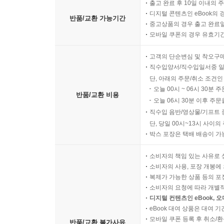
출고 완료 후 10일 이내의 
디지털 콘텐츠인 eBook의 
반품/교환 가능기간
중고상품의 경우 출고 완료일
모바일 쿠폰의 경우 유효기간(
고객의 단순변심 및 착오구
직수입양서/직수입일서중 일
단, 아래의 주문/취소 조건인
오늘 00시 ~ 06시 30분 
반품/교환 비용
오늘 06시 30분 이후 주문
직수입 음반/영상물/기프트 
단, 당일 00시~13시 사이
박스 포장은 택배 배송이 가
소비자의 책임 있는 사유로 
소비자의 사용, 포장 개봉에 
복제가 가능한 상품 등의 포장을 
소비자의 요청에 따라 개별
디지털 컨텐츠인 eBook, 
eBook 대여 상품은 대여 기
모바일 쿠폰 등록 후 취소/환
반품/교환 불가사유