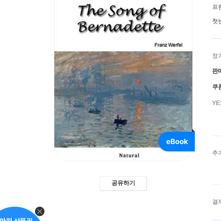
프
첫
정
판
쿠
Y
추
공유하기
결