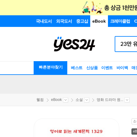
국내도서
외국도서
중고샵
eBook
크레마클럽
C
빠른분야찾기
베스트
신상품
이벤트
바이백
매
웰컴
eBook
소설
영화 드라마 원...
소
eB