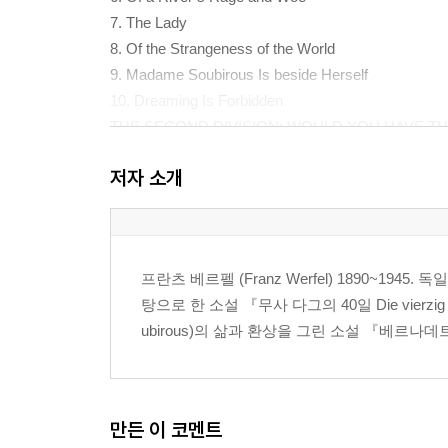
7. The Lady
8. Of the Strangeness of the World
9. Madame Soubirous Is beside Herself
10. Dreaming Is Forbidden
THE SECOND DIVISION: WOULD YOU HAVE THE
11. A Stone Hurtles Down
저자 소개
12. The First Words
13. Heralds of Science
14. An Interrupted Secret Session
15. Open War
프란츠 베르펠 (Franz Werfel) 1890~194
16. The Lady and the Gendarmes
탕으로 한 소설 『무사 다그의 40일 Die vierzig
17. Monsieur Estrade’s Return
ubirous)의 삶과 환상을 그린 소설 『베르나데트의 노
18. The Dean Demands a Miracl
19. Vexation
20. Sheet Lightning
THE THIRD DIVISION: THE SPRING
만든 이 코멘트
21. Vexation’s Aftermath