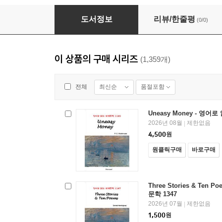
The Song of Bernadette - 영어로 읽는 세계문
도서정보
리뷰/한줄평
(0/0)
이 상품의 구매 시리즈
(1,359개)
최신순
품절포함
전체
Uneasy Money - 영어
2026년 08월
제한없음
|
4,500
원
원클릭구매
바로구매
Three Stories & Ten
문학 1347
2026년 07월
제한없음
|
1,500
원