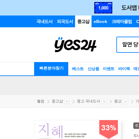
국내도서
외국도서
중고샵
eBook
크레마클럽
C
빠른분야찾기
베스트
신상품
이벤트
바이백
매
웰컴
중고샵
중고 국내도서
종교
기
중
33%
드