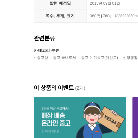
발행 예정일
2015년 09월 01일
쪽수, 무게, 크기
380쪽 | 760g | 188*238*30
관련분류
카테고리 분류
중고샵
중고 국내도서
종교
기독교(개신교)
신앙생활
이 상품의 이벤트
(2개)