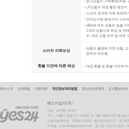
중고상품이 구매확정(자동 
LP상품의 재생 불량 원인이 기
시간의 경과에 의해 재판매가
전자상거래 등에서의 소비자
eBook 세트 상품은 일괄 
1개의 상품으로 취급 및 판매
우, 세트 상품 전부 및 세트
상품의 불량에 의한 반품, 교
소비자 피해보상
준하여 처리됨
환불 지연에 따른 배상
대금 환불 및 환불 지연에 
회사소개
인재채용
이용약관
개인정보처리방침
청소년보호정책
도서홍보안내
대표 : 김석환, 최세라
주소 : 서울시 영등포구 은행로 11, 5층~6층(여의도동,일신
사업자등록번호 : 229-81-37000 통신판매업신고 : 제 200
이메일 : yes24help@yes24.com 호스팅 서비스사업자 :