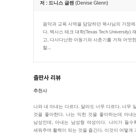
DAY 2. 나의 피난처 _ 67
저 :
드니스 글렌
(Denise Glenn)
DAY 3. 엘 샤다이(El Shadaai: 전능하신 하나님) _ 7
DAY 4. 너희가 내 안에 내가 너희 안에 _ 77
음악과 교육 사역을 담당하던 목사님의 가정에
DAY 5. 주만 바라보기 _ 83
다. 텍사스 테크 대학(Texas Tech Unive
고, 다사다난한 아동기와 사춘기를 거쳐 어엿한
WEEK 3.나 자신과의 관계: 하나님이 나를 사랑
할...
나를 사랑하고 받아들이기
DAY 1. 나의 진정한 가치 _ 91
DAY 2. 나의 새로운 정체성 _ 95
DAY 3. 나의 은사 _ 101
출판사 리뷰
DAY 4. 자신의 한계 안에서 균형 잡기 _ 107
DAY 5. 하나님의 보호하심을 받아들이기 _ 113
추천사
WEEK 4.남편과의 관계 I: 복종, 제대로 이해하기
나와 내 아내는 다르다. 달라도 너무 다르다. 너무
DAY 1. 아내의 목표 _ 127
것을 좋아한다. 나는 익힌 것을 좋아하는데 아내
DAY 2. 아내의 언약 ( 1 ) _ 133
남성인데, 아내는 남성형 여성이다. 나이가 들수
DAY 3. 아내의 언약 (2) _ 143
세워주며 활력이 되는 것을 즐긴다. 이것이 어떻게