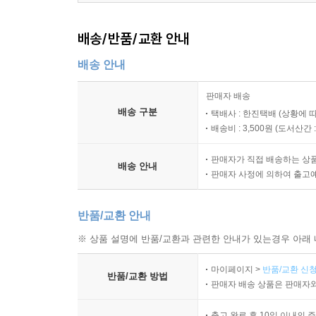
DAY 1. 어머니의 선물 _ 271
DAY 2. 어머니의 의무 _ 285
배송/반품/교환 안내
DAY 3. 어머니의 임무 _ 297
배송 안내
DAY 4. 어머니의 훈련 _ 309
DAY 5. 어머니의 증언 _ 317
판매자 배송
배송 구분
택배사 : 한진택배 (상황에 
WEEK 8.세상과의 관계: 여성의 일과 사역
배송비 : 3,500원 (
도서산간 : 
DAY 1. 여성의 일 ( 1 ) _ 327
판매자가 직접 배송하는 상
DAY 2. 여성의 일 (2) _ 339
배송 안내
판매자 사정에 의하여 출고
DAY 3. 여성의 사역 ( 1 ) 비전 _ 347
DAY 4. 여성의 사역 (2) 목표 _ 355
반품/교환 안내
DAY 5. 사역에서 여성의 역할 _ 363
※ 상품 설명에 반품/교환과 관련한 안내가 있는경우 아래 
마이페이지 >
반품/교환 신청
『마더와이즈 지혜』 편을 마친 당신을 주님의 이름으
반품/교환 방법
판매자 배송 상품은 판매자와
『마더와이즈 지혜』 평가서 _ 374
마더와이즈 개인 성경공부 점검표 _ 376
출고 완료 후 10일 이내의 