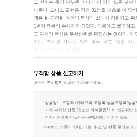
DAY 4. 아내의 언약 (3) _ 151
그 신비는 우리 부부뿐 아니라 이 땅의 모든 부부가
DAY 5. 아내의 역할 _ 159
나온다. 드니스 글렌은 잠언 31장을 기초로 이 
책은 한 경건한 여인의 묵상과 삶에서 경험되고 확증
WEEK 5.남편과의 관계 II: 남편 섬기기
1번지 축복의 수혜자가 되었다. 다름에도 불구하고,
DAY 1. 아내의 임무 _ 175
그 지혜의 핵심은 우선순위를 확립하는 것이다. 이 
DAY 2. 아내의 섬김 _ 185
아내, 자식을 하나님 앞에 두는 부모, 일을 하
DAY 3. 아내의 의사소통 _ 195
뒤죽박죽되어가고 있다.
DAY 4. 아내의 메시지 _ 203
얼마나 많은 사람이 그렇게 생각하느냐가 우리의 
DAY 5. 소망과 화해 그리고 용서 _ 209
지혜』는 그 우선순위를 분명하게 확립해주는 크
부적합 상품 신고하기
실천적인 지위를 갖는다. 이 시대 엄마들에게 가장
WEEK 6.자녀와의 관계 I: 경건한 자손 낳기
내게 큰 욕심이 있다면, 이 땅의 다음 세대들이 건
구매에 부적합한 상품은 신고해주세요.
DAY 1. 어머니의 소망 _ 223
통해 우선순위가 똑바로 선 지혜로운 엄마로 서기를
DAY 2. 어머니의 헌신 _ 229
상품정보 부정확 (카테고리 오등록/상품오등록/상품
DAY 3. 어머니의 비전 _ 237
-양승헌 목사(세대로교회 담임/ 파이디온선교회 설립
거래 부적합 상품 (청소년 유해물품/기타 법규위반 
DAY 4. 어머니의 정체성 _ 249
전자상거래에 어긋나는 판매사례 : 직거래 유도
DAY 5. 어머니의 사역 _ 259
구매하신 상품의 상태, 배송, 취소 및 반품 문의는
판
WEEK 7.자녀와의 관계 II: 훈육에 관한 질문들