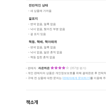
전반적인 상태
새 상품에 가까움
겉표지
변색 없음, 얼룩 없음
낙서 없음, 찢어진 부분 없음
겉 표지 있음
책등, 책배, 책아래위
변색 없음, 얼룩 없음
낙서 없음, 닳은 흔적 없음
책등 접힌 흔적 없음
판매자 :
라온하온
(357명 평가)
개인 판매자의 상품은 개인정보보호를 위해 결제완료 후 연락처
구매 전 상품에 대한 문의는
[판매자에게 문의하기]
를 이용해 
책소개