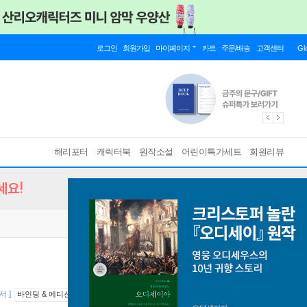
로그인
회원가입
마이페이지
카트
주문/배송
고객센터
Gl
해리포터
캐릭터북
원작소설
어린이특가세트
회원리뷰
세요!
서 ]
바인딩 & 에디션 안내