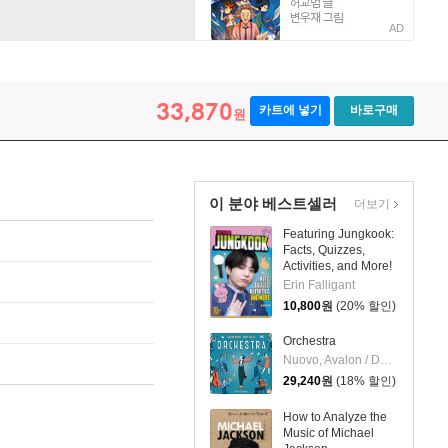
AD
33,870
카트에 넣기
바로구매
원
이 분야 베스트셀러
더보기
Featuring Jungkook:
Facts, Quizzes,
Activities, and More!
Erin Falligant
10,800
원
(20% 할인)
Orchestra
Nuovo, Avalon / Doran, David
29,240
원
(18% 할인)
How to Analyze the
Music of Michael