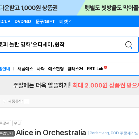
D/LP
DVD/BD
문구
/GIFT
티켓
독서유형검사
RBTI Lab
장안내
채널예스
사락
예스펀딩
클래스24
독서유형검사
주말에는 더욱 알뜰하게!
최대 2,000원 상품권 받으
대중음악
득공제
수입
Alice in Orchestralia
[ Perfect,eng, POD 주문제작도
수입양서