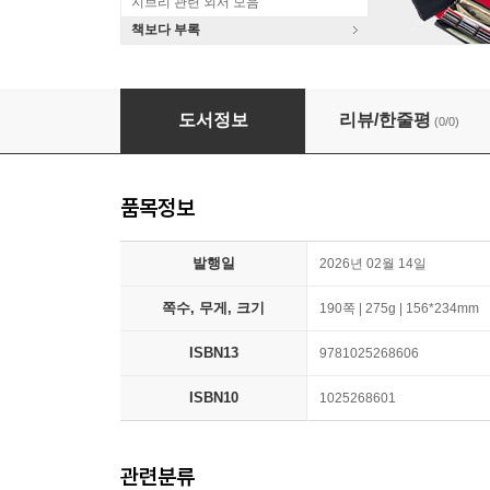
지브리 관련 외서 모음
책보다 부록
Alice in Orchestralia
도서정보
리뷰/한줄평
(0/0)
품목정보
발행일
2026년 02월 14일
쪽수, 무게, 크기
190쪽 | 275g | 156*234mm
ISBN13
9781025268606
ISBN10
1025268601
관련분류