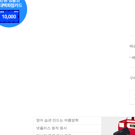
배
배
구
영어 습관 만드는 여름방학
넷플리스 원작 원서