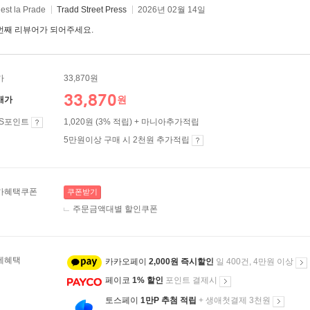
est la Prade
Tradd Street Press
2026년 02월 14일
번째 리뷰어가 되어주세요.
가
33,870원
33,870
원
매가
ES포인트
1,020원 (3% 적립) + 마니아추가적립
5만원이상 구매 시 2천원 추가적립
가혜택쿠폰
쿠폰받기
주문금액대별 할인쿠폰
제혜택
카카오페이
2,000원 즉시할인
일 400건, 4만원 이상
페이코
1% 할인
포인트 결제시
토스페이
1만P 추첨 적립
+ 생애첫결제 3천원