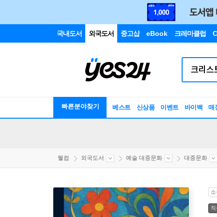
국내도서
외국도서
중고샵
eBook
크레마클럽
C
빠른분야찾기
베스트
신상품
이벤트
바이백
매
웰컴
외국도서
예술 대중문화
대중문화
소
직