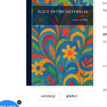
Ern
첫
정
판
Y
추
결
사이즈비교
공유하기