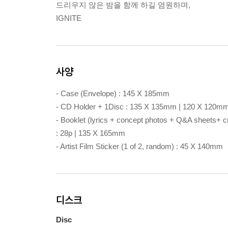
드리우지 않은 밤을 함께 하길 염원하며,
IGNITE
사양
- Case (Envelope) : 145 X 185mm
- CD Holder + 1Disc : 135 X 135mm | 120 X 120m
- Booklet (lyrics + concept photos + Q&A sheets+ cr
: 28p | 135 X 165mm
- Artist Film Sticker (1 of 2, random) : 45 X 140mm
디스크
Disc