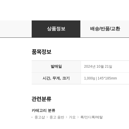
유다빈밴드 - IGNITE / 비닐랩핑된 미개봉 새
상품정보
배송/반품/교환
품목정보
발매일
2024년 10월 21일
시간, 무게, 크기
1,000g | 145*185mm
관련분류
카테고리 분류
중고샵
중고 음반
가요
록/인디록/메탈