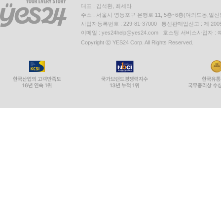
대표 : 김석환, 최세라
주소 : 서울시 영등포구 은행로 11, 5층~6층(여의도동,일신
사업자등록번호 : 229-81-37000 통신판매업신고 : 제 200
이메일 : yes24help@yes24.com 호스팅 서비스사업자 :
Copyright ⓒ YES24 Corp. All Rights Reserved.