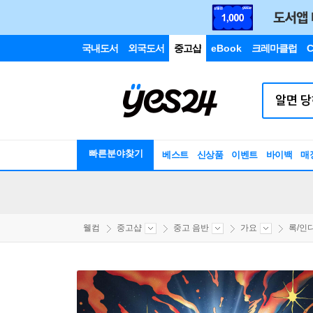
국내도서
외국도서
중고샵
eBook
크레마클럽
C
빠른분야찾기
베스트
신상품
이벤트
바이백
매
웰컴
중고샵
중고 음반
가요
록/인