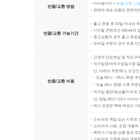
마이페이지 >
반품/교환 신청
반품/교환 방법
판매자 배송 상품은 판매자와
출고 완료 후 10일 이내의 
디지털 콘텐츠인 eBook의 
반품/교환 가능기간
중고상품의 경우 출고 완료일
모바일 쿠폰의 경우 유효기간(
고객의 단순변심 및 착오구
직수입양서/직수입일서중 일
단, 아래의 주문/취소 조건인
오늘 00시 ~ 06시 30분 
반품/교환 비용
오늘 06시 30분 이후 주문
직수입 음반/영상물/기프트 
단, 당일 00시~13시 사이
박스 포장은 택배 배송이 가
소비자의 책임 있는 사유로 
소비자의 사용, 포장 개봉에 
복제가 가능한 상품 등의 포장을 
소비자의 요청에 따라 개별