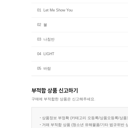
01
Let Me Show You
02
불
03
나침반
04
LIGHT
05
바람
부적합 상품 신고하기
구매에 부적합한 상품은 신고해주세요.
상품정보 부정확 (카테고리 오등록/상품오등록/상품
거래 부적합 상품 (청소년 유해물품/기타 법규위반 