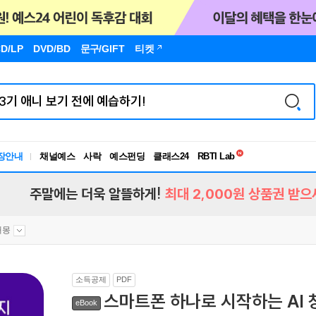
D/LP
DVD/BD
문구
/GIFT
티켓
독서유형검사
RBTI Lab
장안내
채널예스
사락
예스펀딩
클래스24
독서유형검사
주말에는 더욱 알뜰하게!
최대 2,000원 상품권 받으
해몽
소득공제
PDF
스마트폰 하나로 시작하는 AI 
eBook