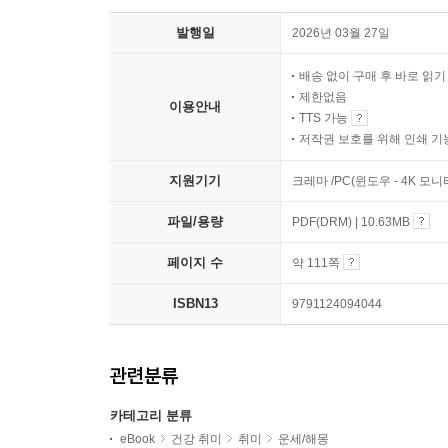
발행일
2026년 03월 27일
배송 없이 구매 후 바로 읽
제한없음
이용안내
TTS 가능
저작권 보호를 위해 인쇄 기
지원기기
크레마 /PC(윈도우 - 4K 모
파일/용량
PDF(DRM) | 10.63MB
페이지 수
약 111쪽
ISBN13
9791124094044
관련분류
카테고리 분류
eBook
건강 취미
취미
운세/해몽