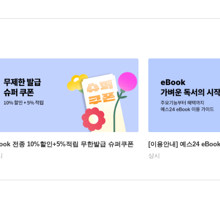
Book 전종 10%할인+5%적립 무한발급 슈퍼쿠폰
[이용안내] 예스24 eBo
시
상시