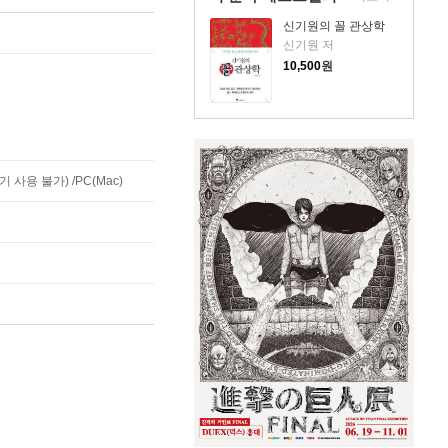
신기원의 꼴 관상학
신기원 저
10,500
원
사용 불가) /PC(Mac)