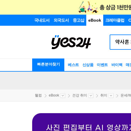
국내도서
외국도서
중고샵
eBook
크레마클럽
C
빠른분야찾기
베스트
신상품
이벤트
바이백
매
웰컴
eBook
건강 취미
취미
운세/