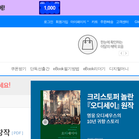
로그인
회원가입
마이페이지
카트
주문/배송
고객센터
Gl
쿠폰받기
단독선출간
eBook필기방법
eBook리더기
디지털머니
세요!
창작
[ PDF ]