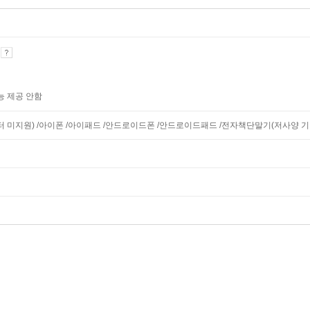
기
능 제공 안함
니터 미지원) /아이폰 /아이패드 /안드로이드폰 /안드로이드패드 /전자책단말기(저사양 기기 