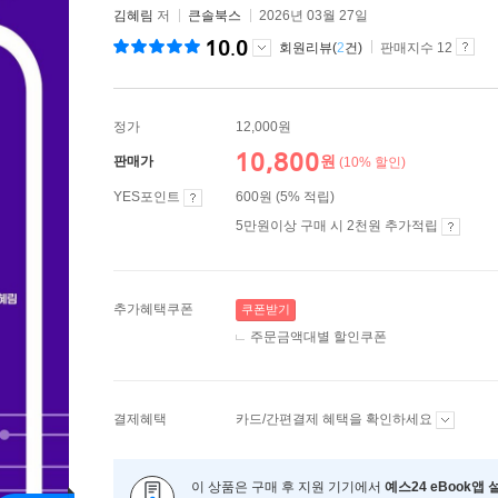
김혜림
저
큰솔북스
2026년 03월 27일
10.0
회원리뷰(
2
건)
판매지수 12
정가
12,000원
10,800
원
판매가
(10% 할인)
YES포인트
600원 (5% 적립)
5만원이상 구매 시 2천원 추가적립
추가혜택쿠폰
쿠폰받기
주문금액대별 할인쿠폰
결제혜택
카드/간편결제 혜택을 확인하세요
이 상품은 구매 후 지원 기기에서
예스24 eBook앱