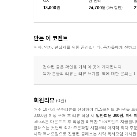
OX
년 판례
사례 31. 제9회 변호사시험 제1문의 1 설문 2 : 
13,000
원
24,700
원
(5% 할인)
2
사례 32. 2022년도 제2차 변호사시험 모의시험1문
사례 33. 2024년 제1차 모의고사 제1문의 1 설문 
사례 34. 15회 변호사 기출 1문의 1 : 상임위원회
만든 이 코멘트
제2편 헌법원리
저자, 역자, 편집자를 위한 공간입니다. 독자들에게 전하고
사례 01. 2015년도 시행 제4회 변호사시험 : 가축
접수된 글은 확인을 거쳐 이 곳에 게재됩니다.
사례 02. 2015년 제4회 변호사시험 제2문의 1 :
독자 분들의 리뷰는 리뷰 쓰기를, 책에 대한 문의는 1:
사례 03. 창작문제 : 서울광장 통행제지사건 헌법
사례 04. 제8회 변호사시험 제2문 설문4 : 약제비
사례 05. 2025년도 시행 제14회 변호사시험 제1문
회원리뷰
(0건)
사례 06. 2025년도 제2차 변호사시험 모의시험 1문
매주 10건의 우수리뷰를 선정하여 YES포인트 3만원을 드
사례 07. 2025년 제3차 변호사시험 모의고사 1문 
3,000원 이상 구매 후 리뷰 작성 시
일반회원 300원, 마니아
사례 08. 2021년도 제2차 변호사시험 모의시험 2문 
eBook은 다운로드 후 작성한 리뷰만 YES포인트 지급됩니
클래스는 첫번째 회차 주문확정 시점부터 마지막 회차 주문
제3편 기본권
사락 독서모임으로 진행된 클래스는 사락 독서모임 게시판