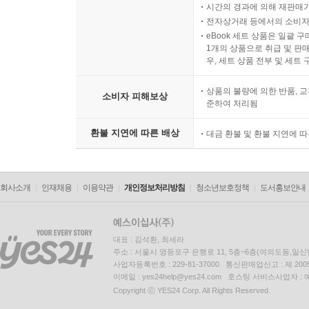
시간의 경과에 의해 재판매가
전자상거래 등에서의 소비자
eBook 세트 상품은 일괄 
1개의 상품으로 취급 및 판매
우, 세트 상품 전부 및 세트
상품의 불량에 의한 반품, 교
소비자 피해보상
준하여 처리됨
환불 지연에 따른 배상
대금 환불 및 환불 지연에 
회사소개
인재채용
이용약관
개인정보처리방침
청소년보호정책
도서홍보안내
대표 : 김석환, 최세라
주소 : 서울시 영등포구 은행로 11, 5층~6층(여의도동,일신
사업자등록번호 : 229-81-37000 통신판매업신고 : 제 200
이메일 : yes24help@yes24.com 호스팅 서비스사업자 :
Copyright ⓒ YES24 Corp. All Rights Reserved.