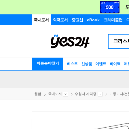
국내도서
외국도서
중고샵
eBook
크레마클럽
C
빠른분야찾기
베스트
신상품
이벤트
바이백
매
웰컴
국내도서
수험서 자격증
고등고시/전