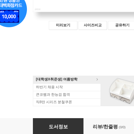
미리보기
사이즈비교
공유하기
[대학생X취준생] 여름방학
하반기 채용 시작
큰코쌤과 한능검 합격
직8딴 시리즈 분철쿠폰
2027 진도별 변시·사시기출 헌법 사례연습
도서정보
리뷰/한줄평
(0/0)