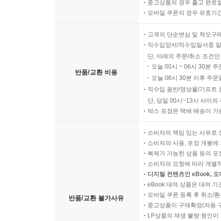
중고상품의 경우 출고 완료일
모바일 쿠폰의 경우 유효기간(
고객의 단순변심 및 착오구
직수입양서/직수입일서중 일
단, 아래의 주문/취소 조건인
오늘 00시 ~ 06시 30분 
반품/교환 비용
오늘 06시 30분 이후 주문
직수입 음반/영상물/기프트 
단, 당일 00시~13시 사이
박스 포장은 택배 배송이 가
소비자의 책임 있는 사유로 
소비자의 사용, 포장 개봉에 
복제가 가능한 상품 등의 포장을 
소비자의 요청에 따라 개별
디지털 컨텐츠인 eBook, 
eBook 대여 상품은 대여 기
모바일 쿠폰 등록 후 취소/환
반품/교환 불가사유
중고상품이 구매확정(자동 
LP상품의 재생 불량 원인이 기