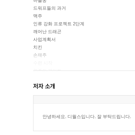
하늘궁
드워프들의 과거
맥주
인류 강화 프로젝트 2단계
깨어난 드래곤
사업계획서
치킨
손재주
수련 시작
경주의 게이트
A급 게이트
저자 소개
안녕하세요 이웃 여러분
해안도시 경주
겨울의 끝
된장국
안녕하세요. 디월스입니다. 잘 부탁드립니다.
괴짜 드워프
더 많은 화력!