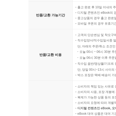
출고 완료 후 10일 이내의 
디지털 콘텐츠인 eBook의 
반품/교환 가능기간
중고상품의 경우 출고 완료일
모바일 쿠폰의 경우 유효기간(
고객의 단순변심 및 착오구
직수입양서/직수입일서중 일
단, 아래의 주문/취소 조건인
오늘 00시 ~ 06시 30분 
반품/교환 비용
오늘 06시 30분 이후 주문
직수입 음반/영상물/기프트 
단, 당일 00시~13시 사이
박스 포장은 택배 배송이 가
소비자의 책임 있는 사유로 
소비자의 사용, 포장 개봉에 
복제가 가능한 상품 등의 포장을 
소비자의 요청에 따라 개별
디지털 컨텐츠인 eBook, 
eBook 대여 상품은 대여 기