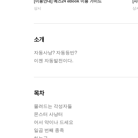
[이용안내] 예스24 eBook 이용 가이드
[
상시
상
소개
자동사냥? 자동등반?
이젠 자동발전이다.
목차
몰려드는 각성자들
몬스터 사냥터
어서 약이나 드세요
일곱 번째 종족