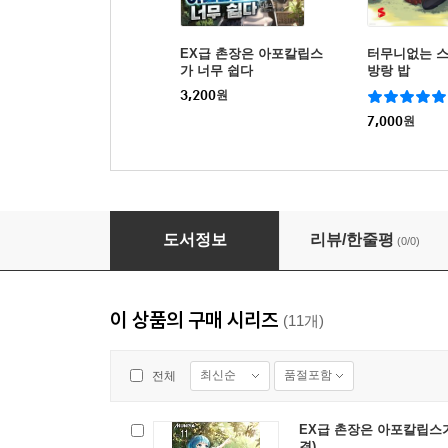
EX급 촌장은 아포칼립스
터무니없는 
가 너무 쉽다
방랑 밥
3,200
원
7,000
원
EX급 촌장은 아포칼립스가 너무 쉽다 05권
도서정보
리뷰/한줄평
(0/0)
이 상품의 구매 시리즈
(11개)
최신순
품절포함
전체
EX급 촌장은 아포칼립스가 
결)