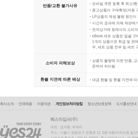
모바일 쿠폰 등록 후 취소/환
반품/교환 불가사유
중고상품이 구매확정(자동 
LP상품의 재생 불량 원인이 기
시간의 경과에 의해 재판매가
전자상거래 등에서의 소비자
eBook 세트 상품은 일괄 
1개의 상품으로 취급 및 판매
우, 세트 상품 전부 및 세트
상품의 불량에 의한 반품, 교
소비자 피해보상
준하여 처리됨
환불 지연에 따른 배상
대금 환불 및 환불 지연에 
회사소개
인재채용
이용약관
개인정보처리방침
청소년보호정책
도서홍보안내
대표 : 김석환, 최세라
주소 : 서울시 영등포구 은행로 11, 5층~6층(여의도동,일신
사업자등록번호 : 229-81-37000 통신판매업신고 : 제 200