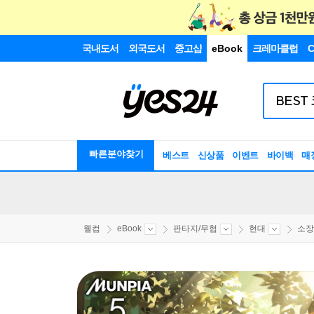
국내도서
외국도서
중고샵
eBook
크레마클럽
C
빠른분야찾기
베스트
신상품
이벤트
바이백
매
웰컴
eBook
판타지/무협
현대
소장