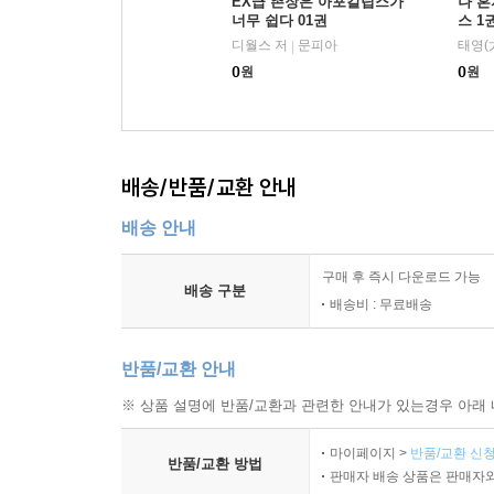
EX급 촌장은 아포칼립스가
나 
너무 쉽다 01권
스 1
디월스 저
문피아
태영(
|
0
원
0
원
배송/반품/교환 안내
배송 안내
구매 후 즉시 다운로드 가능
배송 구분
배송비 : 무료배송
반품/교환 안내
※ 상품 설명에 반품/교환과 관련한 안내가 있는경우 아래 
마이페이지 >
반품/교환 신청
반품/교환 방법
판매자 배송 상품은 판매자와