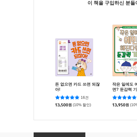
이 책을 구입하신 분
돈 없으면 카드 쓰면 되잖
작은 일에도 
아!
면? 둔감력 
16건
13,500
원
(10% 할인)
13,950
원
(10