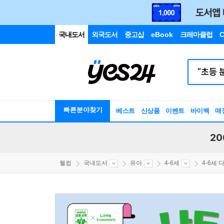
국내도서
외국도서
중고샵
eBook
크레마클럽
C
빠른분야찾기
베스트
신상품
이벤트
바이백
매
20
웰컴
국내도서
유아
4-6세
4-6세 다