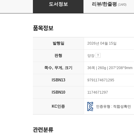
나도 돈 벌고 싶어!
도서정보
리뷰/한줄평
(14/0)
품목정보
발행일
2026년 04월 15일
판형
양장
쪽수, 무게, 크기
36쪽 | 260g | 207*208*9mm
ISBN13
9791174671295
ISBN10
1174671297
KC인증
인증유형 : 적합성확인
관련분류