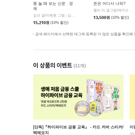
똥 눌 때 보는 신문 : 경
돈은 어디서 나와?
제
켈리 리 글그림/제이드 우 역
김선 글/이혜원 그림
삼성출판사
|
13,500
원
(10% 할인)
15,210
원
(10% 할인)
검색 페이지에서 선택된 태그에 등록된 더 많은 상품을 확인해 
이 상품의 이벤트
(11개)
[단독]『하이파이브 금융 교육』 - 카드 커버 스티커/
이
떡메모지
20