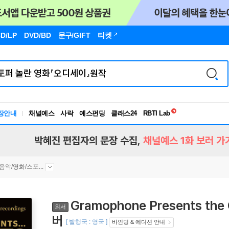
D/LP
DVD/BD
문구
/GIFT
티켓
독서유형검사
RBTI Lab
장안내
채널예스
사락
예스펀딩
클래스24
독서유형검사
박혜진 편집자의 문장 수집,
채널예스 1화 보러 가
음악/영화/스포...
Gramophone Presents the 
외서
버
[ 발행국 : 영국 ]
바인딩 & 에디션 안내