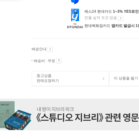
예스24 현대카드
1~3% YES포
전월 실적 조건 없음
현대백화점카드
앱카드 발급시 1
배송안내
배송비 : 무료
중고상품
이 상품을 팔기
판매요청하기