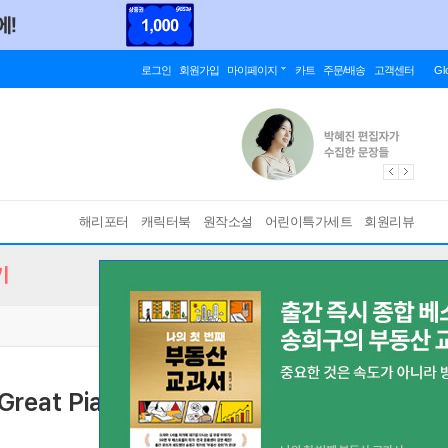
로그인
회원가입
마이페이지
카트
주문/배송
고객센터
Gl
해리포터
캐릭터북
원작소설
어린이특가세트
회원리뷰
기
Great Pianists 2026년 Vol.7 임윤찬 커