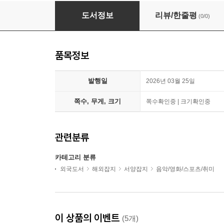
Gramophone Presents the Great Pianists
도서정보
리뷰/한줄평
(0/0)
품목정보
발행일
2026년 03월 25일
쪽수, 무게, 크기
쪽수확인중 | 크기확인중
관련분류
카테고리 분류
외국도서
해외잡지
서양잡지
음악/영화/스포츠/취미
이 상품의 이벤트
(5개)