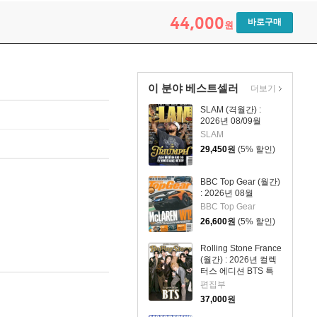
44,000
바로구매
원
이 분야 베스트셀러
더보기
SLAM (격월간) :
2026년 08/09월
SLAM
29,450
원
(5% 할인)
BBC Top Gear (월간)
: 2026년 08월
BBC Top Gear
26,600
원
(5% 할인)
Rolling Stone France
(월간) : 2026년 컬렉
터스 에디션 BTS 특
집호 (포스터 포함)
편집부
37,000
원