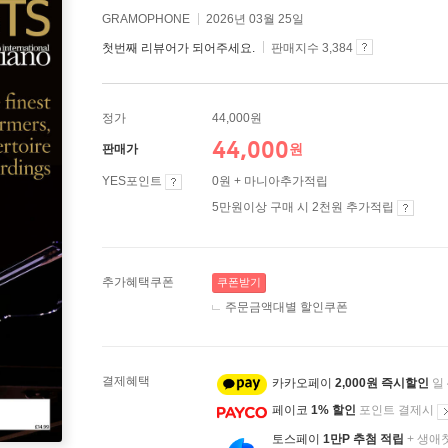
GRAMOPHONE
2026년 03월 25일
첫번째 리뷰어가 되어주세요.
판매지수 3,384
정가
44,000원
44,000
원
판매가
YES포인트
0원 + 마니아추가적립
5만원이상 구매 시 2천원 추가적립
추가혜택쿠폰
쿠폰받기
주문금액대별 할인쿠폰
결제혜택
카카오페이
2,000원 즉시할인
일
페이코
1% 할인
포인트 결제시
토스페이
1만P 추첨 적립
+ 생애