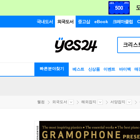
국내도서
외국도서
중고샵
eBook
크레마클럽
C
빠른분야찾기
베스트
신상품
이벤트
바이백
매
웰컴
외국도서
해외잡지
서양잡지