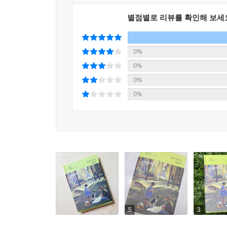
너 자신을 빛내며 살아라.”
별점별로 리뷰를 확인해 보세
나태주 시인의 따뜻한 격려의 문장이
레이트 블루머 앙리 마르탱의 그림을 만나다.
0%
0%
앙리 마르탱은 프랑스 남부의 평화로운 풍경을 주로
0%
단어는 레이트 블루머(late bloomer, 대기
0%
조금씩 알려지기 시작해 나이 육십이 다 되어서야 
이에 대해 엮은이는 “(첫 권부터 여러 화가들을 만
잔상에 남는다”며, 그 이유로 마르탱의 삶을 꼽
나아가고자 했던’ 삶이 주는 묵묵한 울림 때문이었을
이에 대해 시인은 “(삶이 힘겹더라도) 우직하게 자
있고, 나 자신이 아닌 모습으로 살아가라는 종용을
잘못되고 속도만 빠를 때 “그것은 실패로 가는 빠
그러다 보면 누구라도 “자신이 원하는, 자신의 모습을
5
3
“어떠한 경우라도 아이야 / 너 자신을 사랑하고 / 이