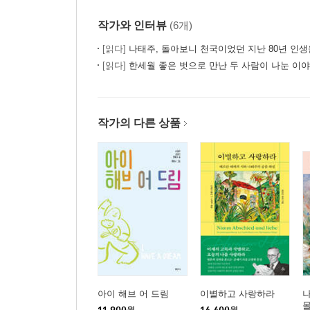
작가와 인터뷰
(6개)
[읽다]
나태주, 돌아보니 천국이었던 지난 80년 인생을
[읽다]
한세월 좋은 벗으로 만난 두 사람이 나눈 이야
작가의 다른 상품
아이 해브 어 드림
이별하고 사랑하라
나
11,900
원
14,400
원