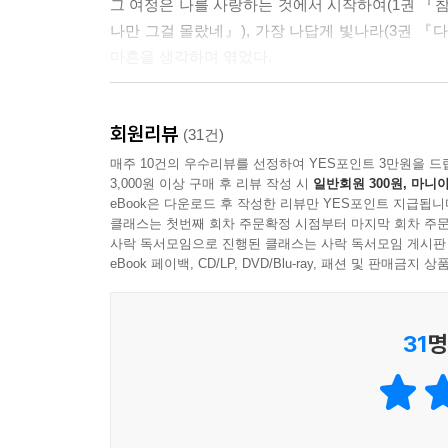
그 여정은 나를 사랑하는 것에서 시작하여(1권 『참
나만 그걸 몰랐네』), 가장 나답게 빛나라(3권 『
마흔을 생각하며 엮었다.
“다 같이 고달프고 힘겨운 게 인생이라지만, 특히 
회원리뷰
놓아버리고 싶은 심정도 들 수 있습니다.
(31건)
그러나 그래서는 안 되는 일이지요. 조금만 더, 조금
매주 10건의 우수리뷰를 선정하여 YES포인트 3만원을 드
3,000원 이상 구매 후 리뷰 작성 시
일반회원 300원, 마니아
eBook은 다운로드 후 작성한 리뷰만 YES포인트 지급됩니
그렇게 사막길, 모랫길 같은 인생의 고난들을 헤쳐
클래스는 첫번째 회차 주문확정 시점부터 마지막 회차 주문
말이다.
사락 독서모임으로 진행된 클래스는 사락 독서모임 게시판
때문에 책의 커버를 벗기기 전에는 ‘다만 너이기 
eBook 페이백, CD/LP, DVD/Blu-ray, 패션 및 판매금
(Make Yourself)이 드러난다. 누가 알아주지
길을 선택하면 된다고 말이다.
31
명
따라서 이 책은 인생의 기로에 서 있는 마흔들을 
인생의 터닝 포인트에서 고민하고 있다면, 옳은 방
“우주 가운데서도 빛나는 하나의 별,
꽃밭 가운데서도 하나뿐인 너의 꽃,