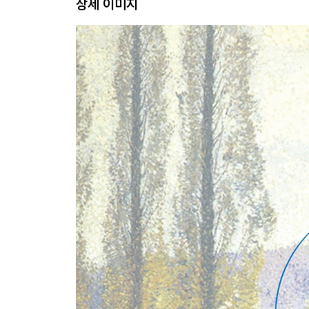
상세 이미지
별 / 안부 / 떠난 자리 / 별빛 / 별리 / 목련꽃 낙화
3부. 기죽지 말고 잘 살아봐
풀꽃 3 / 버림받음으로 / 너무 잘하려고 애쓰지 마라 
물봉선 / 꽃 / 꽃필 날 / 네가 있어 / 부모 노릇 / 그리움 
동백 / 한밤중에 / 두 여자 / 풀꽃 2 / 어린 벗에게 / 여름
엮은이의 말