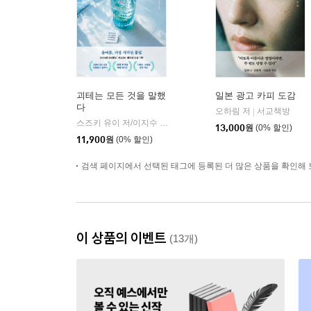
괴테는 모든 것을 말했
일본 광고 카피 도감
다
오하림 저
서교책방
|
스즈키 유이 저/이지수 역
리프
|
13,000
원
(0% 할인)
11,900
원
(0% 할인)
검색 페이지에서 선택된 태그에 등록된 더 많은 상품을 확인해 
이 상품의 이벤트
(13개)