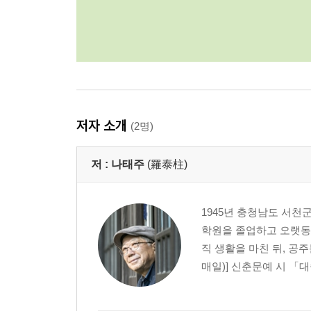
저자 소개
(2명)
저 :
나태주
(羅泰柱)
1945년 충청남도 서천
학원을 졸업하고 오랫동안
직 생활을 마친 뒤, 공
매일)] 신춘문예 시 「대