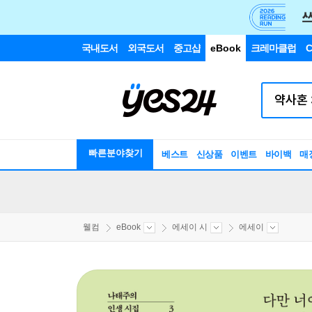
국내도서
외국도서
중고샵
eBook
크레마클럽
C
빠른분야찾기
베스트
신상품
이벤트
바이백
매
웰컴
eBook
에세이 시
에세이