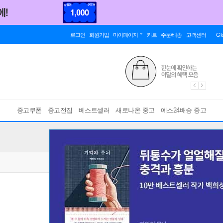
로그인
회원가입
마이페이지
카트
주문/배송
고객센터
Gl
중고쿠폰
중고전집
베스트셀러
새로나온 중고
예스24배송 중고