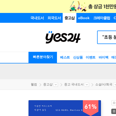
국내도서
외국도서
중고샵
eBook
크레마클럽
C
빠른분야찾기
베스트
신상품
이벤트
바이백
매
웰컴
중고샵
중고 국내도서
소설/시/희곡
소
61%
중