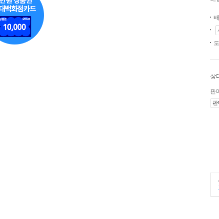
배
도
상
판
판