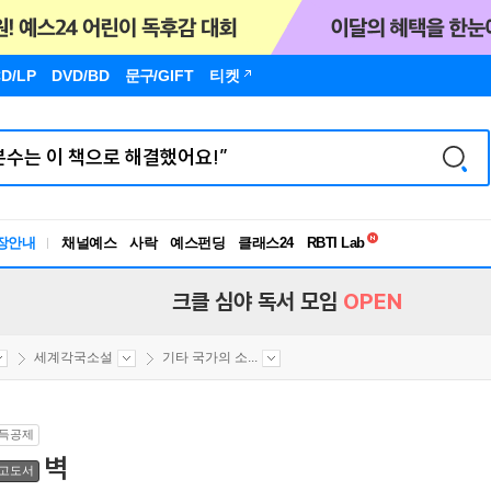
D/LP
DVD/BD
문구
/GIFT
티켓
독서유형검사
RBTI Lab
장안내
채널예스
사락
예스펀딩
클래스24
독서유형검사
크클 심야 독서 모임
OPEN
세계각국소설
기타 국가의 소...
득공제
벽
고도서