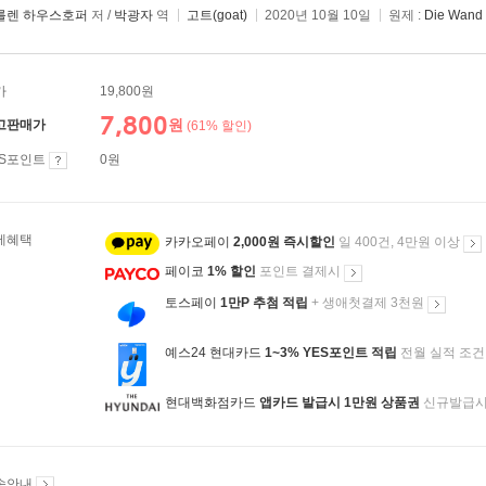
를렌 하우스호퍼
저 /
박광자
역
고트(goat)
2020년 10월 10일
원제 :
Die Wand
가
19,800원
7,800
원
고판매가
(61% 할인)
ES포인트
0원
제혜택
카카오페이
2,000원 즉시할인
일 400건, 4만원 이상
페이코
1% 할인
포인트 결제시
토스페이
1만P 추첨 적립
+ 생애첫결제 3천원
예스24 현대카드
1~3% YES포인트 적립
전월 실적 조건
현대백화점카드
앱카드 발급시 1만원 상품권
신규발급
송안내