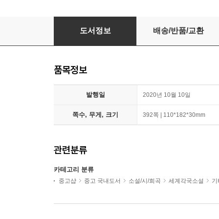
벽
도서정보
배송/반품/교환
품목정보
발행일
2020년 10월 10일
쪽수, 무게, 크기
392쪽 | 110*182*30mm
관련분류
카테고리 분류
중고샵
중고 국내도서
소설/시/희곡
세계각국소설
기