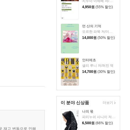
치누아 아체베 저/조규형 역
4,950
원
(55% 할인)
먼 산의 기억
오르한 파묵 저/이난아 역
14,000
원
(50% 할인)
인터메초
샐리 루니 저/허진 역
14,700
원
(30% 할인)
이 분야 신상품
더보기
나의 몫
파리누쉬 사니이 저/허지은 역
6,500
원
(66% 할인)
우 재고 변동으로 인해