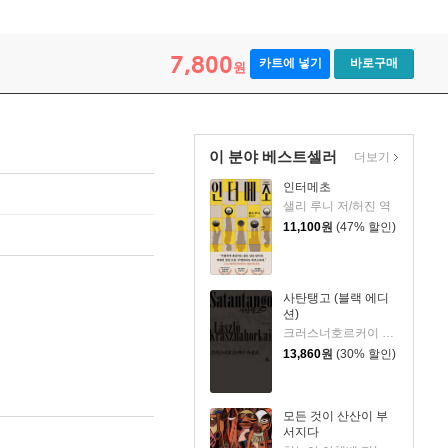
7,800
카트에 넣기
바로구매
원
이 분야 베스트셀러
더보기
인터메초
샐리 루니 저/허진 역
11,100
원
(47% 할인)
사탄탱고 (블랙 에디
션)
크러스너호르커이 라슬로 저/조원규 역
13,860
원
(30% 할인)
모든 것이 산산이 부
서지다