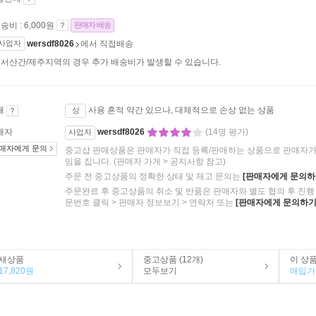
송비 : 6,000원
판매자 배송
사업자
wersdf8026
에서 직접배송
서산간/제주지역의 경우 추가 배송비가 발생할 수 있습니다.
태
사용 흔적 약간 있으나, 대체적으로 손상 없는 상품
상
매자
wersdf8026
(14명 평가)
사업자
매자에게 문의
중고샵 판매상품은 판매자가 직접 등록/판매하는 상품으로 판매자가 
임을 집니다.
(판매자 가게 > 공지사항 참고)
주문 전 중고상품의 정확한 상태 및 재고 문의는
[판매자에게 문의하
주문완료 후 중고상품의 취소 및 반품은 판매자와 별도 협의 후 진행 
문번호 클릭 > 판매자 정보보기 > 연락처 또는
[판매자에게 문의하기
새상품
중고상품 (12개)
이 상
17,820원
모두보기
매입가 