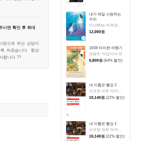
내가 제일 사랑하는
우리
미사Misa 저/최정숙 역
주시면 확인 후 최대
12,000
원
사랑으로 유선 상담이
1938 타이완 여행기
록 하겠습니다. 항상
양솽쯔 저/김이삭 역
사합니다 ??
6,800
원
(64% 할인)
내 이름은 빨강 2
오르한 파묵 저/이난아 역
10,140
원
(22% 할인)
내 이름은 빨강 1
오르한 파묵 저/이난아 역
10,140
원
(22% 할인)