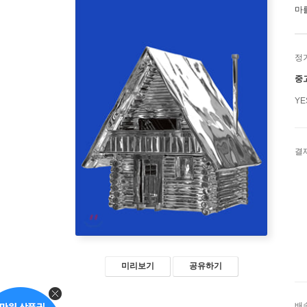
마
정
중
Y
결
미리보기
공유하기
배