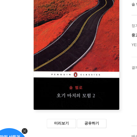
솔
정
중
Y
결
미리보기
공유하기
배