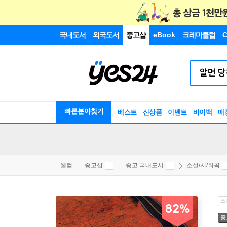
국내도서
외국도서
중고샵
eBook
크레마클럽
C
빠른분야찾기
베스트
신상품
이벤트
바이백
매
웰컴
중고샵
중고 국내도서
소설/시/희곡
소
82%
중