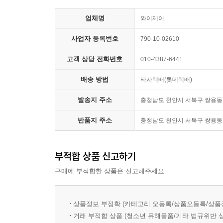
(프레드릭 듀피), 새로운 신화를 창조해 내는 진실
업체명
미국문학을 논할 수 없다고 여겨질 정도로 중요한
와이제이
문학은 특유의 입담과 재치, 쥬다이즘에서 연유된
사업자 등록번호
790-10-02610
글쓰기에 대한 무서운 집념은 세 차례나 영예로운
자칫 개인의 일기가 될 소지가 있는 그의 소설들
고객 상담 전화번호
010-4387-6441
보편성을 획득한다. 바로 그것이 솔 벨로의 작품을
배송 방법
타사택배(롯데택배)
만날 수 있다니 펭귄클래식 코리아가 오랫동안 정성
발송지 주소
충청남도 천안시 서북구 쌍용동 
“나는 보다 나은 운명을 개척할 거야.” 운명에 맞선
반품지 주소
충청남도 천안시 서북구 쌍용동 
1953년도에 발표하여 이듬해 전미 도서상을 거
“이것이 세 번째 소설, 앞의 두 권은 버린 것이다
부적합 상품 신고하기
주인공 오기 마치의 인생 체험을 통해 인간 사회의
구매에 부적합한 상품은 신고해주세요.
이 작품은 두 가지 주제, 즉 인간은 인간 자신이 
둘러싼 존재의 벽을 뚫고 완전한 자유를 쟁취하려는
상품정보 부정확 (카테고리 오등록/상품오등록/상품
소설은 ‘음울한 도시’ 시카고에서 자칭 철학자 오기
거래 부적합 상품 (청소년 유해물품/기타 법규위반 