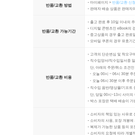
모험」으로 이어지는 피카레스크 소설 형식은 순수
마이페이지 >
반품/교환 신청
반품/교환 방법
형식으로 기록한 일종의 연대기이다. 중신인물인 
판매자 배송 상품은 판매자와
많은 세상 경험을 한다. 작품의 근본적인 주제는 도
출고 완료 후 10일 이내의 
‘예술(창조)’을 하도록 한다. 솔 벨로는 자아
디지털 콘텐츠인 eBook의 
자연주의적 경향을 과감하게 깨뜨려 새로운 시도
반품/교환 가능기간
중고상품의 경우 출고 완료일
이디시어, 독일어, 프랑스어, 미국중서부 방언 및 
모바일 쿠폰의 경우 유효기간(
즉석에서 만들어진 새롭고 독특한 어휘는 작품 전체
고객의 단순변심 및 착오구
직수입양서/직수입일서중 일
내가 누구인지, 나를 발견하게 하는 소설
단, 아래의 주문/취소 조건인
오늘 00시 ~ 06시 30분 
반품/교환 비용
“실존주의자가 되기 위해서는 자신을 느낄 수 있어야
오늘 06시 30분 이후 주문
인식해야만 하고 무엇으로 그것을 만족시킬 것인가를
직수입 음반/영상물/기프트 
때문에 살아 있는, 구속당하기 때문에 자유로운 진
단, 당일 00시~13시 사이
박스 포장은 택배 배송이 가
받아들이되 결코 그것에 주저앉지 않는 용기와 불굴의
보게 만드는 역할을 한다. 또한 운명을 거스르
소비자의 책임 있는 사유로 
대비시키며, 진정으로 찾아야 할 것은 운명을 거스르
소비자의 사용, 포장 개봉에 
운명을 거스를 수 있는 바로 그 자유 의지 자체라고
복제가 가능한 상품 등의 포장을 
소비자의 요청에 따라 개별