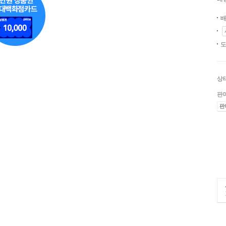
배
도
상
판
판