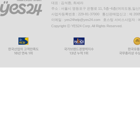
대표 : 김석환, 최세라
주소 : 서울시 영등포구 은행로 11, 5층~6층(여의도동,일신
사업자등록번호 : 229-81-37000 통신판매업신고 : 제 200
이메일 : yes24help@yes24.com 호스팅 서비스사업자 :
Copyright ⓒ YES24 Corp. All Rights Reserved.