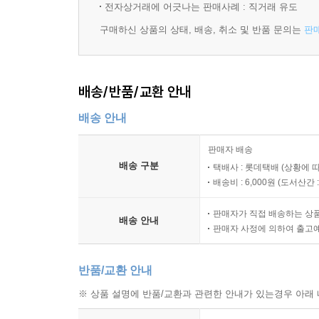
남에게 짓밟히는 어머니, 돈과 출세에 집착하는 형
전자상거래에 어긋나는 판매사례 : 직거래 유도
이루어진다. 이런 상황에서 오기는 일찍부터 경제적으
구매하신 상품의 상태, 배송, 취소 및 반품 문의는
판
불구자의 몸종, 과대망상에 사로잡힌 백만장자 작가의
남성적 매력과 순응적인 성격 탓에 주위의 도움과
결정지으려는 숙명 앞에서는 확고히 다른 길을 택하
배송/반품/교환 안내
되지 못한다”며 주위의 간청을 뿌리치고 다른 삶을
자기 앞에 놓인 운명의 길 앞에서 당당히 우회
배송 안내
대변한다.
판매자 배송
배송 구분
택배사 : 롯데택배 (상황에 
새롭게 시도한 형식과 생명이 넘치는 언어가 완성시
배송비 : 6,000원 (
도서산간 : 
「오기 마치의 모험」이 문제작이 된 다른 하나의
판매자가 직접 배송하는 상
배송 안내
전통적인 헨리 제임스의 복잡한 소설 형식을 피
판매자 사정에 의하여 출고
꾸미지 않고 사건을 일어나는 순서대로 자유로이 기록했
부분에든지 발이나 손을 걸어 넘어뜨릴 수 있다)으로
반품/교환 안내
※ 상품 설명에 반품/교환과 관련한 안내가 있는경우 아래 
토머스 내시의 「불운한 나그네」, 르 사주의 「질