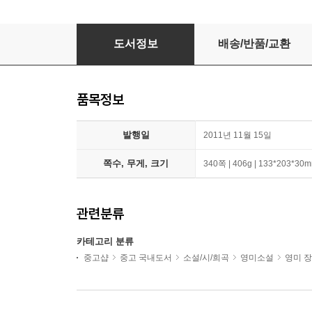
오기 마치의 모험 2
도서정보
배송/반품/교환
품목정보
발행일
2011년 11월 15일
쪽수, 무게, 크기
340쪽 | 406g | 133*203*30
관련분류
카테고리 분류
중고샵
중고 국내도서
소설/시/희곡
영미소설
영미 