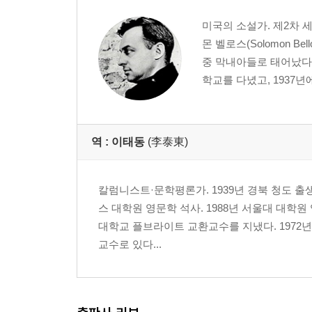
미국의 소설가. 제2차 
몬 벨로스(Solomon B
중 막내아들로 태어났다.
학교를 다녔고, 1937년
역 :
이태동
(李泰東)
칼럼니스트·문학평론가. 1939년 경북 청도 출생
스 대학원 영문학 석사. 1988년 서울대 대학
대학교 플브라이트 교환교수를 지냈다. 1972
교수로 있다...