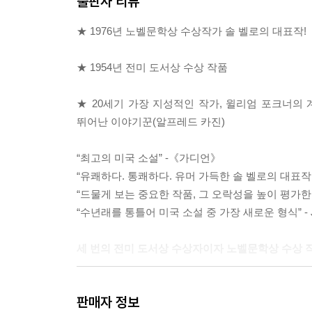
출판사 리뷰
★ 1976년 노벨문학상 수상작가 솔 벨로의 대표작!
★ 1954년 전미 도서상 수상 작품
★ 20세기 가장 지성적인 작가, 윌리엄 포크너의
뛰어난 이야기꾼(알프레드 카진)
“최고의 미국 소설” -《가디언》
“유쾌하다. 통쾌하다. 유머 가득한 솔 벨로의 대표작
“드물게 보는 중요한 작품, 그 오락성을 높이 평가한
“수년래를 통틀어 미국 소설 중 가장 새로운 형식” - 
세 번의 전미 도서상 수상자이자 노벨문학상 수상 
20세기 가장 지성적인 작가 솔 벨로의 대표작 
판매자 정보
「허조그」가 바로 그것인데, 이들 작품은 순서대