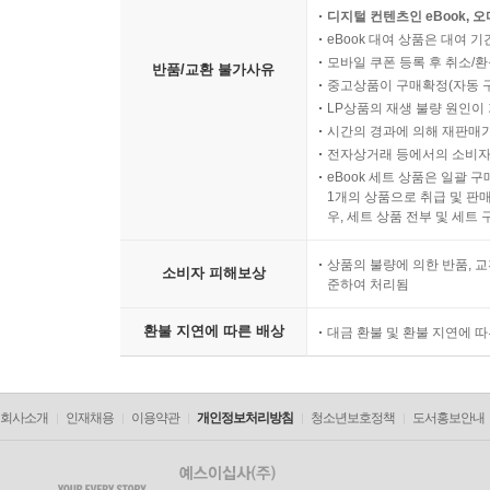
디지털 컨텐츠인 eBook, 
“아프니까 청춘이다”라는 ‘우리 시대의 멘토’의 말
eBook 대여 상품은 대여 기
담고 있는 「오기 마치의 모험」은 아픈 청춘이, 아
모바일 쿠폰 등록 후 취소/환
반품/교환 불가사유
아플 권리와 아프지 않을 권리가 바로 우리에게 있음
중고상품이 구매확정(자동 
LP상품의 재생 불량 원인이 기
시간의 경과에 의해 재판매가
전자상거래 등에서의 소비자
eBook 세트 상품은 일괄 
1개의 상품으로 취급 및 판매
우, 세트 상품 전부 및 세트
상품의 불량에 의한 반품, 교
소비자 피해보상
준하여 처리됨
환불 지연에 따른 배상
대금 환불 및 환불 지연에 
회사소개
인재채용
이용약관
개인정보처리방침
청소년보호정책
도서홍보안내