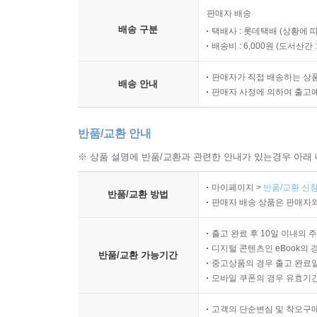
주인공 오기 마치의 인생 체험을 통해 인간 사회의
판매자 배송
이 작품은 두 가지 주제, 즉 인간은 인간 자신이 
배송 구분
택배사 : 롯데택배 (상황에 
둘러싼 존재의 벽을 뚫고 완전한 자유를 쟁취하려는
배송비 : 6,000원 (
도서산간 : 
판매자가 직접 배송하는 상
소설은 ‘음울한 도시’ 시카고에서 자칭 철학자 오기
배송 안내
판매자 사정에 의하여 출고
남에게 짓밟히는 어머니, 돈과 출세에 집착하는 형
이루어진다. 이런 상황에서 오기는 일찍부터 경제적으
반품/교환 안내
불구자의 몸종, 과대망상에 사로잡힌 백만장자 작가의
남성적 매력과 순응적인 성격 탓에 주위의 도움과
※ 상품 설명에 반품/교환과 관련한 안내가 있는경우 아래 
결정지으려는 숙명 앞에서는 확고히 다른 길을 택하
마이페이지 >
반품/교환 신청
되지 못한다”며 주위의 간청을 뿌리치고 다른 삶을
반품/교환 방법
판매자 배송 상품은 판매자와
자기 앞에 놓인 운명의 길 앞에서 당당히 우회
대변한다.
출고 완료 후 10일 이내의 
디지털 콘텐츠인 eBook의 
반품/교환 가능기간
중고상품의 경우 출고 완료일
새롭게 시도한 형식과 생명이 넘치는 언어가 완성시
모바일 쿠폰의 경우 유효기간(
「오기 마치의 모험」이 문제작이 된 다른 하나의
고객의 단순변심 및 착오구