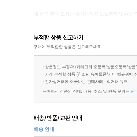
세 번의 전미 도서상 수상자이자 노벨문학상 수상 
20세기 가장 지성적인 작가 솔 벨로의 대표작 
부적합 상품 신고하기
「허조그」가 바로 그것인데, 이들 작품은 순서대
(프레드릭 듀피), 새로운 신화를 창조해 내는 진실
구매에 부적합한 상품은 신고해주세요.
미국문학을 논할 수 없다고 여겨질 정도로 중요한
문학은 특유의 입담과 재치, 쥬다이즘에서 연유된
상품정보 부정확 (카테고리 오등록/상품오등록/상품
글쓰기에 대한 무서운 집념은 세 차례나 영예로운
거래 부적합 상품 (청소년 유해물품/기타 법규위반 
자칫 개인의 일기가 될 소지가 있는 그의 소설들
전자상거래에 어긋나는 판매사례 : 직거래 유도
보편성을 획득한다. 바로 그것이 솔 벨로의 작품을
구매하신 상품의 상태, 배송, 취소 및 반품 문의는
판
만날 수 있다니 펭귄클래식 코리아가 오랫동안 정성
“나는 보다 나은 운명을 개척할 거야.” 운명에 맞선
배송/반품/교환 안내
1953년도에 발표하여 이듬해 전미 도서상을 거
배송 안내
“이것이 세 번째 소설, 앞의 두 권은 버린 것이다