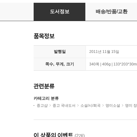
오기 마치의 모험 2
도서정보
배송/반품/교환
품목정보
발행일
2011년 11월 15일
쪽수, 무게, 크기
340쪽 | 406g | 133*203*30
관련분류
카테고리 분류
중고샵
중고 국내도서
소설/시/희곡
영미소설
영미 
이 상품의 이벤트
(2개)