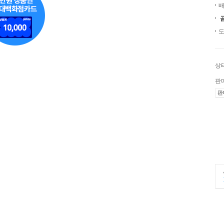
배
도
상
판
판