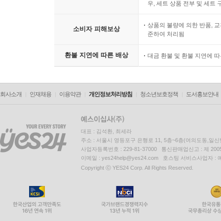
때문에 살아 있는, 구속당하기 때문에 자유로운 진
우, 세트 상품 전부 및 세트
받아들이되 결코 그것에 주저앉지 않는 용기와 불굴의
상품의 불량에 의한 반품, 교
보게 만드는 역할을 한다. 또한 운명을 거스르
소비자 피해보상
준하여 처리됨
대비시키며, 진정으로 찾아야 할 것은 운명을 거스르
운명을 거스를 수 있는 바로 그 자유 의지 자체라고
환불 지연에 따른 배상
대금 환불 및 환불 지연에 
“아프니까 청춘이다”라는 ‘우리 시대의 멘토’의 말
담고 있는 「오기 마치의 모험」은 아픈 청춘이, 아
회사소개
인재채용
이용약관
개인정보처리방침
청소년보호정책
도서홍보안내
아플 권리와 아프지 않을 권리가 바로 우리에게 있음
대표 : 김석환, 최세라
주소 : 서울시 영등포구 은행로 11, 5층~6층(여의도동,일신
사업자등록번호 : 229-81-37000 통신판매업신고 : 제 200
이메일 : yes24help@yes24.com 호스팅 서비스사업자 :
Copyright ⓒ YES24 Corp. All Rights Reserved.