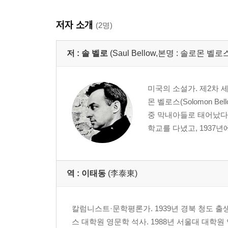
저자 소개
(2명)
저 :
솔 벨로
(Saul Bellow,본명 : 솔로몬 벨로스 
미국의 소설가. 제2차 
몬 벨로스(Solomon B
중 막내아들로 태어났다.
학교를 다녔고, 1937년
역 :
이태동
(李泰東)
칼럼니스트·문학평론가. 1939년 경북 청도 출생
스 대학원 영문학 석사. 1988년 서울대 대학