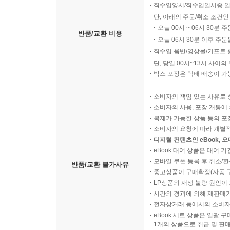
전통적인 헨리 제임스의 복잡한 소설 형식을 피
직수입양서/직수입일서중 일
꾸미지 않고 사건을 일어나는 순서대로 자유로이 기록했
단, 아래의 주문/취소 조건인
오늘 00시 ~ 06시 30분 
부분에든지 발이나 손을 걸어 넘어뜨릴 수 있다)으로
반품/교환 비용
오늘 06시 30분 이후 주문
직수입 음반/영상물/기프트 
토머스 내시의 「불운한 나그네」, 르 사주의 「질
단, 당일 00시~13시 사이
모험」으로 이어지는 피카레스크 소설 형식은 순수
박스 포장은 택배 배송이 가
형식으로 기록한 일종의 연대기이다. 중신인물인 
많은 세상 경험을 한다. 작품의 근본적인 주제는 도
소비자의 책임 있는 사유로 
소비자의 사용, 포장 개봉에 
‘예술(창조)’을 하도록 한다. 솔 벨로는 자아
복제가 가능한 상품 등의 포장을 
자연주의적 경향을 과감하게 깨뜨려 새로운 시도
소비자의 요청에 따라 개별
이디시어, 독일어, 프랑스어, 미국중서부 방언 및 
디지털 컨텐츠인 eBook, 
즉석에서 만들어진 새롭고 독특한 어휘는 작품 전체
eBook 대여 상품은 대여 기
모바일 쿠폰 등록 후 취소/환
반품/교환 불가사유
중고상품이 구매확정(자동 
내가 누구인지, 나를 발견하게 하는 소설
LP상품의 재생 불량 원인이 기
시간의 경과에 의해 재판매가
“실존주의자가 되기 위해서는 자신을 느낄 수 있어야
전자상거래 등에서의 소비자
eBook 세트 상품은 일괄 
인식해야만 하고 무엇으로 그것을 만족시킬 것인가를
1개의 상품으로 취급 및 판매