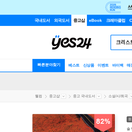
국내도서
외국도서
중고샵
eBook
크레마클럽
C
빠른분야찾기
베스트
신상품
이벤트
바이백
매
웰컴
중고샵
중고 국내도서
소설/시/희곡
중
82%
솔