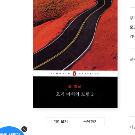
정
중
Y
결
미리보기
공유하기
배