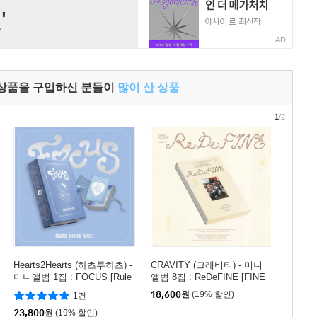
AD
 상품을 구입하신 분들이
많이 산 상품
1
/2
Hearts2Hearts (하츠투하츠) -
CRAVITY (크래비티) - 미니
미니앨범 1집 : FOCUS [Rule
앨범 8집 : ReDeFINE [FINE
Book Ver.]
VER.]
18,600
원
(19% 할인)
1건
23,800
원
(19% 할인)