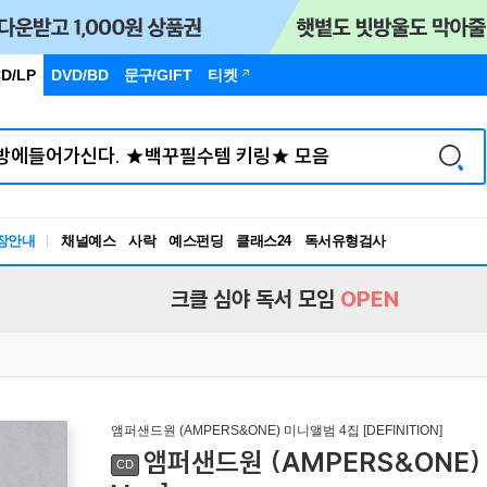
D/LP
DVD/BD
문구
/GIFT
티켓
독서유형검사
장안내
채널예스
사락
예스펀딩
클래스24
RBTI Lab
독서유형검사
크클 심야 독서 모임
OPEN
앰퍼샌드원 (AMPERS&ONE) 미니앨범 4집 [DEFINITION]
앰퍼샌드원 (AMPERS&ONE) - 
CD