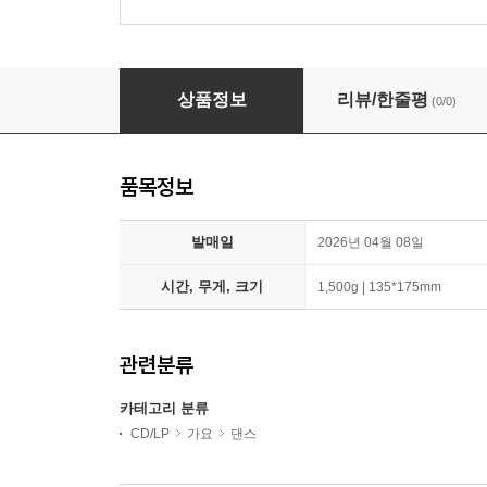
앰퍼샌드원 (AMPERS&ONE) - 미니앨범 4집 : DEFI
상품정보
리뷰/한줄평
(0/0)
품목정보
발매일
2026년 04월 08일
시간, 무게, 크기
1,500g | 135*175mm
관련분류
카테고리 분류
CD/LP
가요
댄스