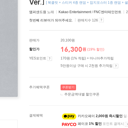
Ver.]
[ 북클릿 + 스티커 4종 랜덤 + 접지포스터 1종 랜덤 + 
앰퍼샌드원
노래
Kakao Entertainment
/
FNC엔터테인먼트
첫번째 리뷰어가 되어주세요.
판매지수 126
판매가
20,100원
16,300
원
할인가
(19% 할인)
YES포인트
170원 (1% 적립) + 마니아추가적립
5만원이상 구매 시 2천원 추가적립
추가혜택쿠폰
쿠폰받기
주문금액대별 할인쿠폰
결제혜택
카카오페이
2,000원 즉시할인
일
페이코
1% 할인
포인트 결제시