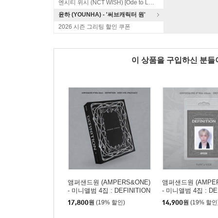
엔시티 위시 (NCT WISH) [Ode to Love]
윤하 (YOUNHA) - '써브캐릭터 원'
2026 시즌 그리팅 할인 쿠폰
이 상품을 구입하신 분
앰퍼샌드원 (AMPERS&ONE)
앰퍼샌드원 (AMPER
- 미니앨범 4집 : DEFINITION
- 미니앨범 4집 : DE
[HERE Ver.]
[FaNCy Ver.](PLVE)
17,800
원
(19% 할인)
14,900
원
(19% 할인