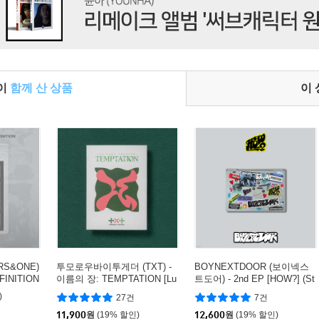
들이
함께 산 상품
이
S&ONE)
투모로우바이투게더 (TXT) -
BOYNEXTDOOR (보이넥스
FINITION
이름의 장: TEMPTATION [Lu
트도어) - 2nd EP [HOW?] (St
llaby ver.] [5종 중 1종 랜덤
icker ver.) [6종 중 1종 랜덤발
)
27건
7건
발송]
송]
11,900
원
(19% 할인)
12,600
원
(19% 할인)