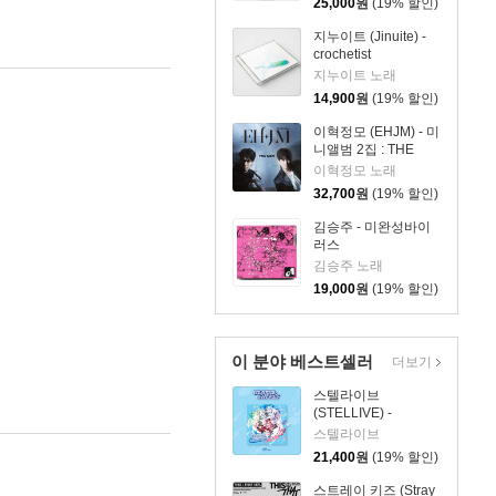
25,000
원
(19% 할인)
지누이트 (Jinuite) -
crochetist
지누이트 노래
14,900
원
(19% 할인)
이혁정모 (EHJM) - 미
니앨범 2집 : THE
MEN
이혁정모 노래
32,700
원
(19% 할인)
김승주 - 미완성바이
러스
김승주 노래
19,000
원
(19% 할인)
이 분야 베스트셀러
더보기
스텔라이브
(STELLIVE) -
STELLIVE Cliche 1st
스텔라이브
EP 「Colorful
21,400
원
(19% 할인)
Strokes」 - CD Ver.
스트레이 키즈 (Stray