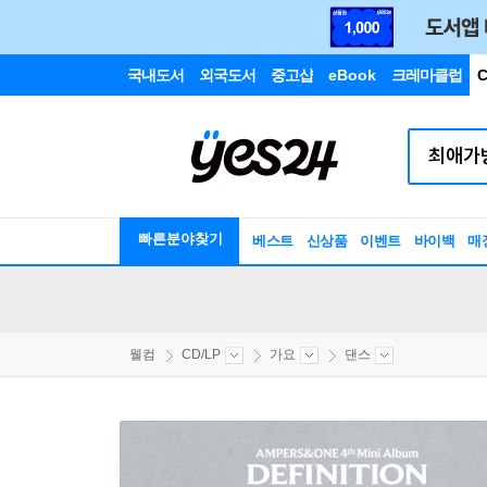
국내도서
외국도서
중고샵
eBook
크레마클럽
C
빠른분야찾기
베스트
신상품
이벤트
바이백
매
웰컴
CD/LP
가요
댄스