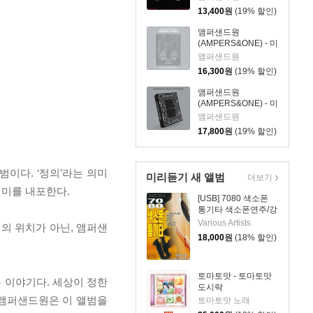
DEFINITION [WE
13,400
원
(19% 할인)
Ver.][7종 중 1종 랜덤
발송]
앰퍼샌드원
(AMPERS&ONE) - 미
니앨범 4집 :
앰퍼샌드원
DEFINITION [ARE
16,300
원
(19% 할인)
Ver.]
앰퍼샌드원
(AMPERS&ONE) - 미
니앨범 4집 :
앰퍼샌드원
DEFINITION [HERE
17,800
원
(19% 할인)
Ver.]
범이다. ‘정의’라는 의미
미리듣기 새 앨범
더보기
의미를 내포한다.
[USB] 7080 색소폰
통기타 색소폰연주/강
승용
Various Artists
현재의 위치가 아닌, 앰퍼샌
18,000
원
(18% 할인)
토마토맛 - 토마토맛
닫는 이야기다. 세상이 정한
도시락
 앰퍼샌드원은 이 앨범을
토마토맛 노래