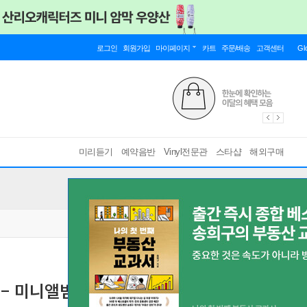
로그인
회원가입
마이페이지
카트
주문/배송
고객센터
Gl
미리듣기
예약음반
Vinyl전문관
스타샵
해외구매
미니앨범 4집 : DEFINITION [ARE