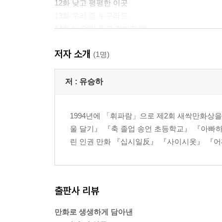
12화 낮고 평평한 이곳
13화 우리 중 누구라도
14화 눈 덮인 들판 걸어갈 때
15화 살아 있다는 것은
저자 소개
16화 혼자 걷는 내일
(1명)
작가의 말
저 :
유승하
나혜석 연보
참고 자료
1994년에 「휘파람」으로 제2회 새싹만화상을
울 달기』 『축 졸업 송언 초등학교』 『아빠하
린 인권 만화 『십시일反』 『사이시옷』 『어
출판사 리뷰
만화로 생생하게 담아낸