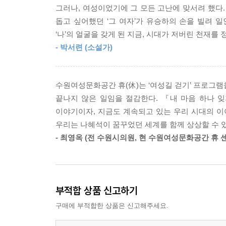
그러나, 여성이었기에 그 모든 고난에 맞서려 했다.
한편 여성의 독립과 자유를 외쳤던 나혜석의 투쟁은 
돕고 싶어했던 ‘그 여자’가 유승하의 손을 빌려 일
여성이라는 이유로 자유로운 연애와 직업 활동, 
‘나’의 얼굴을 갖게 된 지금, 시대가 저버린 천재
육아를 둘러싼 선택을 여성 개인의 삶이 아닌 ‘당연
- 박서련 (소설가)
등에서 여성을 향한 혐오와 조롱이 일상인 양 반복
역시 여전히 쉽지 않다. 다양한 낙인과 조롱이 
시도가 끊이지 않는다.
수원여성문화공간 휴(休)는 ‘여성길 걷기’ 프로그램
끝나지 않은 일임을 절감한다. 『내 마음 하나 
그렇기에 나혜석의 삶을 다시 살피는 일은 단순히 
이야기이자, 지금도 계속되고 있는 우리 시대의 이야
여성으로 존재한다는 것의 의미를 되돌아보고, 
우리는 나혜석이 꿈꾸었던 세계를 함께 상상할 수 있
선언이다. 여성도 개인으로서 존중받을 수 있는가
- 최영옥 (전 수원시의원, 현 수원여성문화공간 휴 
살아간다는 것은 어떤 의미인가. “여자이기 이전
이들에게 묵직한 울림으로 남는다.
최초의 여성 만화가,
부적합 상품 신고하기
선배 작가를 향한 마음을 담아서
구매에 부적합한 상품은 신고해주세요.
『내 마음 하나 잊지 말자는 것이다』 속 나혜석은 