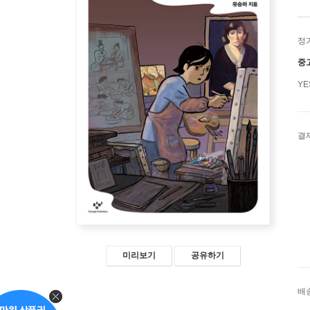
정
중
Y
결
미리보기
공유하기
배