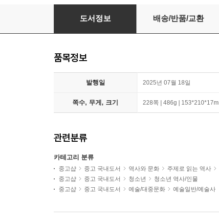
내 마음 하나 잊지 말자는 것이다
도서정보
배송/반품/교환
품목정보
발행일
2025년 07월 18일
쪽수, 무게, 크기
228쪽 | 486g | 153*210*17
관련분류
카테고리 분류
중고샵
중고 국내도서
역사와 문화
주제로 읽는 역사
중고샵
중고 국내도서
청소년
청소년 역사/인물
중고샵
중고 국내도서
예술/대중문화
예술일반/예술사