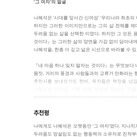
‘그 여자’의 얼굴
나혜석은 ‘시대를 앞서간 신여성’ ‘우리나라 최초의 
하지만 그러한 이미지만으로는 그의 삶 전체를 제
두려움 없는 삶을 선택한 이였다. 하지만 그 모든 
것이다』는 그러한 삶의 양면을 가감 없이 담아내며,
나혜석을, 한층 더 깊고 넓은 시선으로 바라볼 수 있
『내 마음 하나 잊지 말자는 것이다』는 무엇보다 
몸짓, 거리의 풍경과 사람들과의 교류가 만화라는 
추천사를 보내오기도 한바, 독자들은 책장을 넘길
나혜석은 더이상 기록 속에 박제된 역사의 인물
지식인으로서의 나혜석, 사랑과 모성 사이에서 흔들
통해 나혜석이라는 이름에 다시 한번 따뜻한 온기를
추천평
“여자이기 이전에 사람이다”
나에게도 나혜석은 오랫동안 ‘그 여자’였다. 지나
끝나지 않은 투쟁
두려움도 망설임도 없는 행동력의 소유자로 진작부터 