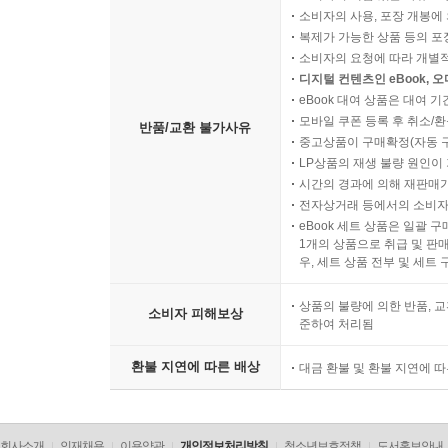
소비자의 사용, 포장 개봉에 
복제가 가능한 상품 등의 포장을 
소비자의 요청에 따라 개별
디지털 컨텐츠인 eBook, 
eBook 대여 상품은 대여 기
모바일 쿠폰 등록 후 취소/환
반품/교환 불가사유
중고상품이 구매확정(자동 
LP상품의 재생 불량 원인이 기
시간의 경과에 의해 재판매가
전자상거래 등에서의 소비자
eBook 세트 상품은 일괄 
1개의 상품으로 취급 및 판매
우, 세트 상품 전부 및 세트
상품의 불량에 의한 반품, 교
소비자 피해보상
준하여 처리됨
환불 지연에 따른 배상
대금 환불 및 환불 지연에 
회사소개
인재채용
이용약관
개인정보처리방침
청소년보호정책
도서홍보안내