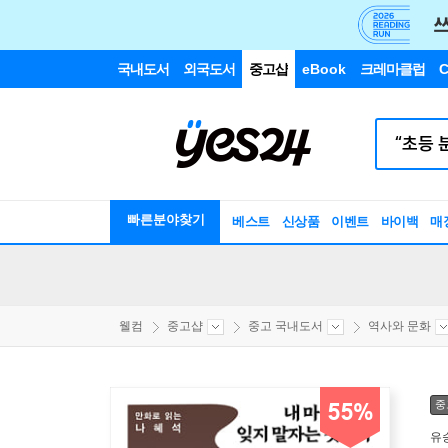
국내도서
외국도서
중고샵
eBook
크레마클럽
C
빠른분야찾기
베스트
신상품
이벤트
바이백
매
웰컴
중고샵
중고 국내도서
역사와 문화
중
55%
유