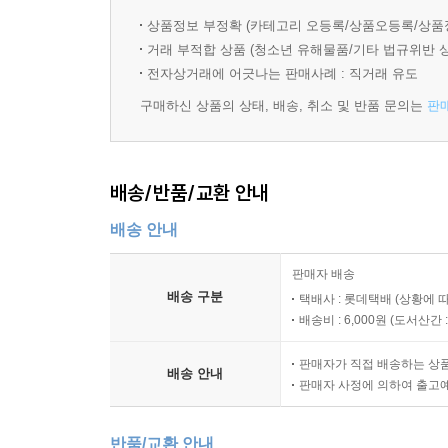
세차례에 걸쳐 나혜석을 작품에서 다뤄온 유승하 
상품정보 부정확 (카테고리 오등록/상품오등록/상품
『신여성』에 발표했던 판화는 지금의 네 컷 만
거래 부적합 상품 (청소년 유해물품/기타 법규위반 
병행하는 모습을 실감 나게 포착했다. 특히 해당 판
전자상거래에 어긋나는 판매사례 : 직거래 유도
구매하신 상품의 상태, 배송, 취소 및 반품 문의는
판
언젠가는 선배 작가에게 헌정하는 만화를 그리고 싶
누구나 읽을 수 있는 만화라는 매체를 통해, 나
것이다. 우리 역사에 지워지지 않은 발자취를 남
배송/반품/교환 안내
다가설 수 있게 해주는 이 책을 통해 나혜석은 다시,
배송 안내
작가의 말
판매자 배송
배송 구분
택배사 : 롯데택배 (상황에 
나는 화가로서의 나혜석의 삶을 만화로 그리겠다는
배송비 : 6,000원 (
도서산간 : 
무엇보다 내게는 우리나라 최초의 여성 만화가였다.
오로지 나혜석에 집중할 수 있던 시간이었다. 나 
판매자가 직접 배송하는 상
배송 안내
그대로의 나혜석’을 바라볼 수 있었다. 그가 걸어
판매자 사정에 의하여 출고
삶의 지향이기도 했다. 이번 작업을 통해 나혜석
충만했었다고 말하고 싶다.
반품/교환 안내