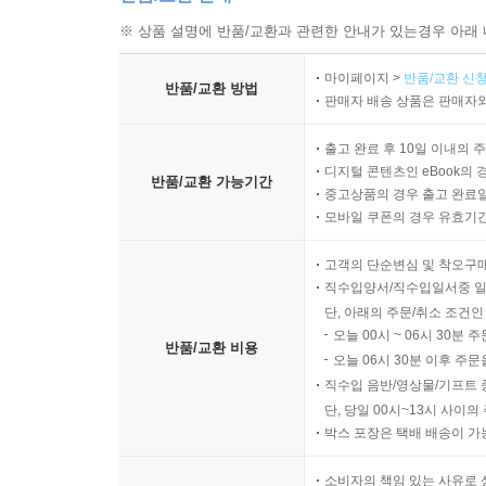
※ 상품 설명에 반품/교환과 관련한 안내가 있는경우 아래 
2025년 7월
유승하
마이페이지 >
반품/교환 신청
반품/교환 방법
판매자 배송 상품은 판매자와
출고 완료 후 10일 이내의 
디지털 콘텐츠인 eBook의 
반품/교환 가능기간
중고상품의 경우 출고 완료일
모바일 쿠폰의 경우 유효기간(
고객의 단순변심 및 착오구
직수입양서/직수입일서중 일
단, 아래의 주문/취소 조건인
오늘 00시 ~ 06시 30분 
반품/교환 비용
오늘 06시 30분 이후 주문
직수입 음반/영상물/기프트 
단, 당일 00시~13시 사이
박스 포장은 택배 배송이 가
소비자의 책임 있는 사유로 