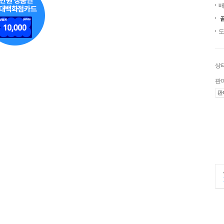
배
도
상
판
판