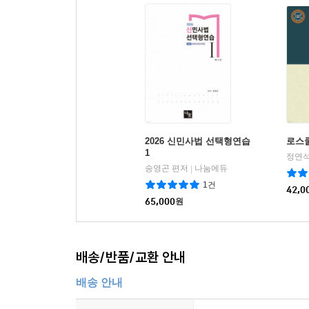
2026 신민사법 선택형연습
로스
1
정연석
송영곤 편저
나눔에듀
|
1건
42,0
65,000
원
배송/반품/교환 안내
배송 안내