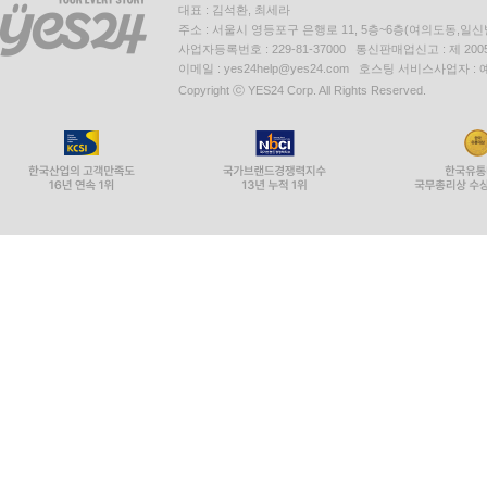
대표 : 김석환, 최세라
주소 : 서울시 영등포구 은행로 11, 5층~6층(여의도동,일신
사업자등록번호 : 229-81-37000 통신판매업신고 : 제 200
이메일 : yes24help@yes24.com 호스팅 서비스사업자 :
Copyright ⓒ YES24 Corp. All Rights Reserved.