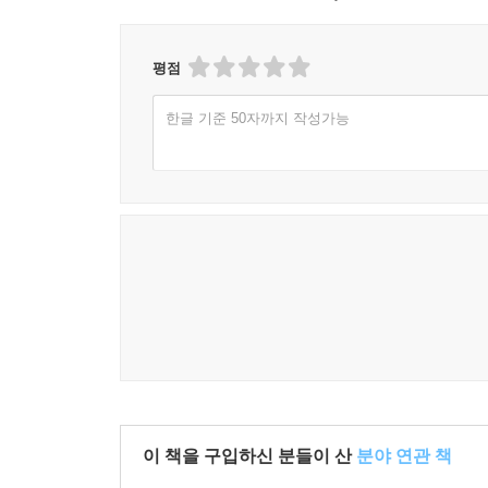
청구변경간과한 경우 법원의 조치 158
[제67회] 점유의 소와 본권의 예비적 반소 161
[제68회] 반소와 불이익변경금지원칙 적용 여부 163
평점
[제69회] 통상의 공동소송의 심판방법과 상소의 효력
한글 기준 50자까지 작성가능
[제70회] 고유필수적 공동소송의 심판방법과 당사자 
[제71회] 예비적 공동소송과 심판방법 및 소취하의 효
[제72회] 예비적 공동소송과 화해의 효력 및 분리확정
[제73회] 선정당사자의 적법 여부와 소송상 화해의 효
[제74회] 보조참가인의 지위와 참가적 효력 175
[제75회] 채권자대위소송과 공동소송참가 및 주주의
[제76회] 독립당사자참가와 전부판결에 대한 일부항소
[제77회] 독립당사자참가와 전부판결에 대한 일부항
[제78회] 참가승계와 공동소송의 형태 185
[제79회] 피고경정의 요건 188
[제80회] 공유물분할청구에서 인수승계와 교환적 인수
[제81회] 공유물분할청구에서 인수승계와 추가적 인수
이 책을 구입하신 분들이 산
분야 연관 책