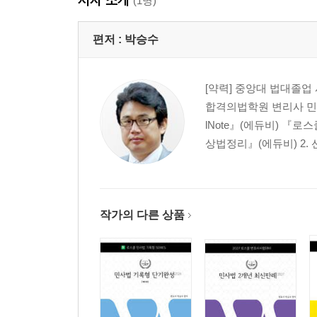
[제15회] 피담보채무부존재 확인의 소의 확인의 이익
(1명)
[제16회] 다툼이 없는 경우 확인의 이익 유무 35
[제17회] 채무일부부존재확인의 소의 적법 여부 37
편저 :
박승수
[제18회] 과거 혼인관계 무효확인의 소의 확인의 이익
[제19회] 추심의 소와 중복소제기 41
[약력] 중앙대 법대졸업
[제20회] 명시적 일부청구와 청구취지 확장 및 시효
합격의법학원 변리사 민소법
[제21회] 소유권이전등기청구권에 대한 가압류의 효
lNote』(에듀비) 『로
[제22회] 처분권주의와 건물매수청구권과 상환이행
상법정리』(에듀비) 2. 선
[제23회] 처분권주의와 장래이행판결 가부 53
[제24회] 변론주의와 간접적 주장 인정 여부 55
[제25회] 유권대리 주장에 표현대리 포함 여부 58
[제26회] 부인과 항변 61
작가의 다른 상품
[제27회] 소송상 상계권 행사 63
[제28회] 부제소특약의 허용 여부와 위반시 구제방법
[제29회] 착오로 인한 소취하의 취소와 철회 가부 67
[제30회] 수감자에 대한 송달의 효력과 공시송달과 
[제31회] 공시송달과 판결을 알았을 때 추완항소 가부
[제32회] 소송계속 중 사망과 중단 - 소송대리인 무 7