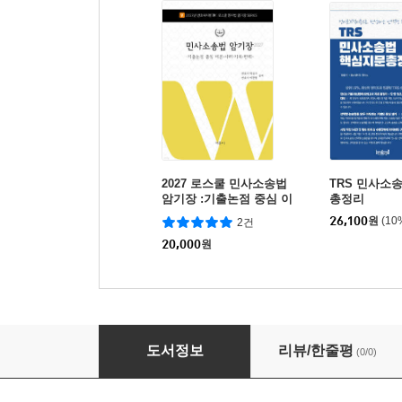
2027 로스쿨 민사소송법
TRS 민사소
암기장 :기출논점 중심 이
총정리
론·사례·기록·판례
26,100
원
(10
2건
20,000
원
2027 민사소송법 예상 사례와 CBT답안
도서정보
리뷰/한줄평
(0/0)