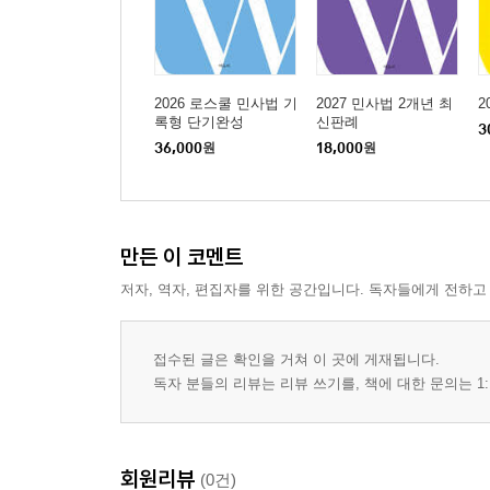
[제33회] 소송계속 중 사망과 중단 - 소송대리인 유 7
[제34회] 소송계속 중 사망과 판결의 경정 79
[제35회] 재판상 자백과 효력 82
2026 로스쿨 민사법 기
2027 민사법 2개년 최
2
[제36회] 차용증서의 형식적증거력과 실질적 증거력 
록형 단기완성
신판례
3
[제37회] 사본의 형식적 증거력 유무 88
36,000
원
18,000
원
[제38회] 통신사실확인자료가 문서제출명령의 거부사
[제39회] 저당권설정등기말소청구와 재소금지 92
[제40회] 특정승계인과 소각하판결 및 재소금지 해당
[제41회] 청구의 교환적 변경과 재소금지 96
만든 이 코멘트
[제42회] 제소전 화해와 기판력 98
저자, 역자, 편집자를 위한 공간입니다. 독자들에게 전하고
[제43회] 청구인낙의 법적성질 100
[제44회] 채권양도와 변론종결 뒤 승계인 102
접수된 글은 확인을 거쳐 이 곳에 게재됩니다.
[제45회] 계약명의신탁과 임대인지위승계 및 변론종결
독자 분들의 리뷰는 리뷰 쓰기를, 책에 대한 문의는 1:
[제46회] 변론종결 뒤 승계인에 대한 예외 판례 107
[제47회] 조정과 채권자대위소송 및 기판력 110
[제48회] 관리단과 법정소송담당 및 재소금지 112
회원리뷰
[제49회] 상계항변과 기판력 114
(0건)