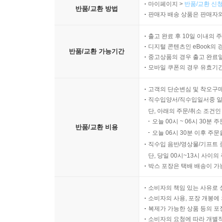
마이페이지 >
반품/교환 신청
반품/교환 방법
판매자 배송 상품은 판매자와
출고 완료 후 10일 이내의 
디지털 콘텐츠인 eBook의 
반품/교환 가능기간
중고상품의 경우 출고 완료일
모바일 쿠폰의 경우 유효기간(
고객의 단순변심 및 착오구
직수입양서/직수입일서중 일
단, 아래의 주문/취소 조건인
오늘 00시 ~ 06시 30분 
반품/교환 비용
오늘 06시 30분 이후 주문
직수입 음반/영상물/기프트 
단, 당일 00시~13시 사이
박스 포장은 택배 배송이 가
소비자의 책임 있는 사유로 
소비자의 사용, 포장 개봉에 
복제가 가능한 상품 등의 포장을 
소비자의 요청에 따라 개별