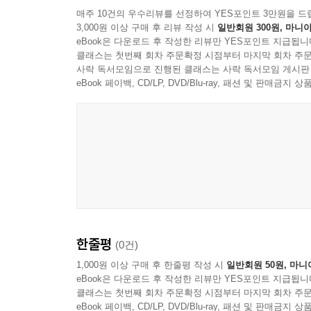
[제50회] 정기금변경의 소와 기판력의 시적범위 116
매주 10건의 우수리뷰를 선정하여 YES포인트 3만원을 드
[제51회] 변론종결 뒤 상속재산협의분할과 기판력 1
3,000원 이상 구매 후 리뷰 작성 시
일반회원 300원, 마니아
eBook은 다운로드 후 작성한 리뷰만 YES포인트 지급됩니
[제52회] 항소의 이익 120
클래스는 첫번째 회차 주문확정 시점부터 마지막 회차 주문
[제53회] 상소불가분원칙의 효력 124
사락 독서모임으로 진행된 클래스는 사락 독서모임 게시판
[제54회] 불이익변경금지의 원칙과 상계의 항변 126
eBook 페이백, CD/LP, DVD/Blu-ray, 패션 및 판매금
[제55회] 불이익변경금지의 원칙과 제418조 해당 여부
[제56회] 부대항소의 효력 132
[제57회] 항소취하와 부대항소의 종속성과 독립성 1
[제58회] 파기환송 판결의 기속력 136
[제59회] 파기환송사유와 파기자판 138
[제60회] 파기자판과 제437조의 상고기각판결 가부 
[제61회] 재심의 소의 적법 요건 144
[제62회] 단순병합과 관련적 병합 및 부진정 예비적
한줄평
[제63회] 관련성이 없는 청구의 병합의 선택적 병합
(0건)
[제64회] 선택적 병합과 부진정 예비적 병합에 해당 
1,000원 이상 구매 후 한줄평 작성 시
일반회원 50원, 마니
eBook은 다운로드 후 작성한 리뷰만 YES포인트 지급됩니
[제65회] 예비적 병합의 심판방법과 청구인낙 가부 및
클래스는 첫번째 회차 주문확정 시점부터 마지막 회차 주문
[제66회] 항소심에서 청구의 교환적 변경이 있는 
eBook 페이백, CD/LP, DVD/Blu-ray, 패션 및 판매금