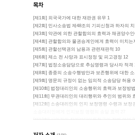
목차
[제1회] 외국국가에 대한 재판권 유무 1
[제2회] 민사소송법 제48조의 기피신청과 하자의 치
[제3회] 약관에 의한 관할합의의 효력과 채권양수인
[제4회] 관할합의와 물권승계인에게 효력이 미치는지
[제5회] 관할선택권의 남용과 관련재판적 10
[제6회] 제소 전 사망과 표시정정 및 피고경정 12
[제7회] 법정소송담당으로 추심명령과 당사자 적격 
[제8회] 종중의 소송수행방안과 보존행위에 대한 소의
[제9회] 명문의 규정이 없는 임의적 소송담당 허용 여
[제10회] 법정대리인의 소송행위의 효력과 보정방법 
[제11회] 무권대리인의 대리행위와 추인의 범위와 효
[제12회] 소송대리인의 인지 보정명령 수령과 보정
소송대리인에게 인지보정 명령의 송달 효력 27
[제13회] 사인간의 장래부당이득청구의 적법 여부 2
[제14회] 국가나 시가 개인 소유 토지를 무단 점
저자 소개