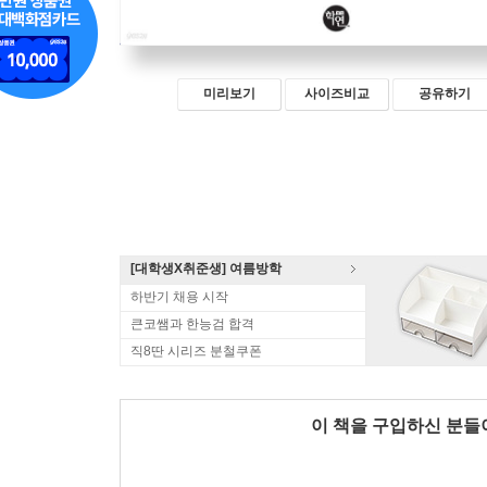
미리보기
사이즈비교
공유하기
[대학생X취준생] 여름방학
하반기 채용 시작
큰코쌤과 한능검 합격
직8딴 시리즈 분철쿠폰
이 책을 구입하신 분