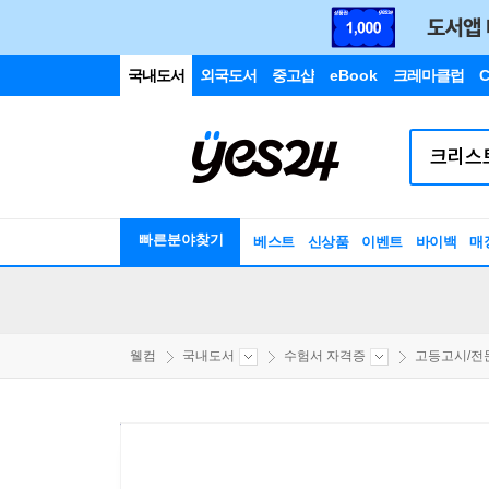
국내도서
외국도서
중고샵
eBook
크레마클럽
C
빠른분야찾기
베스트
신상품
이벤트
바이백
매
웰컴
국내도서
수험서 자격증
고등고시/전