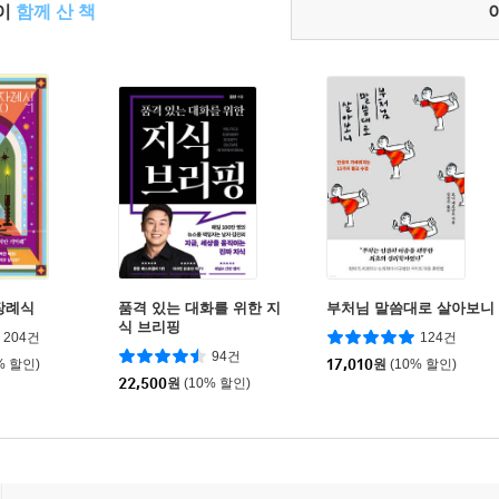
들이
함께 산 책
장례식
품격 있는 대화를 위한 지
부처님 말씀대로 살아보니
식 브리핑
204건
124건
94건
% 할인)
17,010
원
(10% 할인)
22,500
원
(10% 할인)