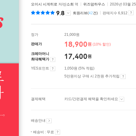
오이시 시게히로
저/
신소희
역
위즈덤하우스
2026년 03월 2
9.8
회원리뷰(
42
건)
판매지수 6,912
정가
21,000원
18,900
원
판매가
(10% 할인)
크레마머니
17,400
원
최대혜택가
YES포인트
1,050원 (5% 적립)
5만원이상 구매 시 2천원 추가적립
결제혜택
카드/간편결제 혜택을 확인하세요
배송안내
배송비 : 무료