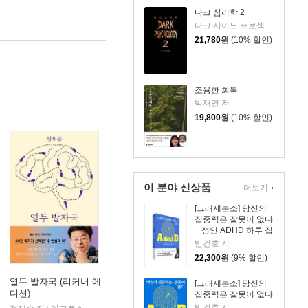
다크 심리학 2
다크 사이드 프로젝트 저
21,780
원
(10% 할인)
조용한 회복
박재연 저
19,800
원
(10% 할인)
이 분야 신상품
더보기
[그래제본소] 당신의
집중력은 잘못이 없다
+ 성인 ADHD 하루 집
중 리마인더 킷
반건호 저
22,300
원
(9% 할인)
열두 발자국 (리커버 에
[그래제본소] 당신의
디션)
집중력은 잘못이 없다
반건호 저