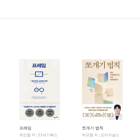
프레임
쪼개기 법칙
어센딩
최인철 저
21세기북스
허규형 저
오리지널스
|
|