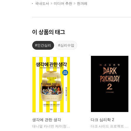
국내도서
미디어 추천
한겨레
이 상품의 태그
#인간심리
#심리수업
생각에 관한 생각
다크 심리학 2
대니얼 카너먼 저/이창신 역
김영사
다크 사이드 프로젝트 저
|
|