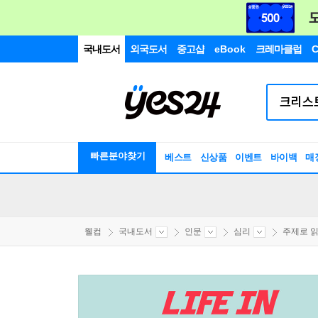
국내도서
외국도서
중고샵
eBook
크레마클럽
C
빠른분야찾기
베스트
신상품
이벤트
바이백
매
웰컴
국내도서
인문
심리
주제로 읽는