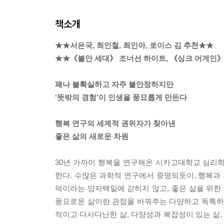
책소개
★★서은국, 최인철, 최인아, 로이스 김 추천★★
★★《불안 세대》 조너선 하이트, 《싱크 어게인》
꽤나 불확실하고 자주 불안정하지만
‘뜻밖의 경험’이 인생을 풍요롭게 만든다
행복 연구의 세계적 권위자가 찾아낸
좋은 삶의 새로운 차원
30년 가까이 행복을 연구해온 시카고대학교 심리학
한다. 수많은 과학적 연구에서 증명되듯이, 행복과 
덕이라는 양자택일에 갇히지 않고, 좋은 삶을 위한
풍요로운 삶이란 관점을 바꿔주는 다양하고 독특하고
적이고 다사다난한 삶, 다양성과 복잡성이 있는 삶,