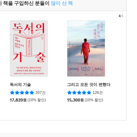
이 책을 구입하신 분들이
많이 산 책
4
/4
독서의 기술
그리고 모든 것이 변했다
207건
126건
17,820
원
(10% 할인)
15,300
원
(10% 할인)