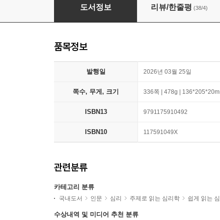
인생은 행복으로 완성되지 않는다
도서정보
리뷰/한줄평
(38/4)
품목정보
발행일
2026년 03월 25일
쪽수, 무게, 크기
336쪽 | 478g | 136*205*20
ISBN13
9791175910492
ISBN10
117591049X
관련분류
카테고리 분류
국내도서
인문
심리
주제로 읽는 심리학
쉽게 읽는 
수상내역 및 미디어 추천 분류