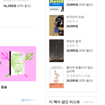
정재승 저
어크로스
|
19,800
원
(10% 할인)
16,200
원
(10% 할인)
한국인의 민낯
강영계 저
18,000
원
욕망의 품격
김창호 저
18,900
원
(10% 할인)
불안에 휘둘리지 않는
심리학
존 실림패리스,데일리 디애나 슈워츠 저/이연규 역
16,200
원
(10% 할인)
 춤을
펼쳐보기
이 책이 담긴
리스트
더보기