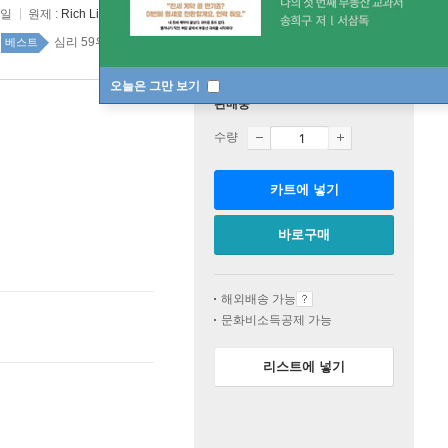
5일
원제 :
Rich Life
심리 59위
인문 top100 4주
베스트
오늘은 그만 보기
판매중
수량
카트에 넣기
바로구매
해외배송 가능
문화비소득공제 가능
리스트에 넣기