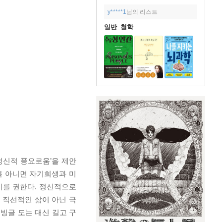
y*****1
님의 리스트
일반_철학
정신적 풍요로움’을 제안
복 아니면 자기희생과 미
기를 권한다. 정신적으로
 직선적인 삶이 아닌 극
빙글 도는 대신 길고 구