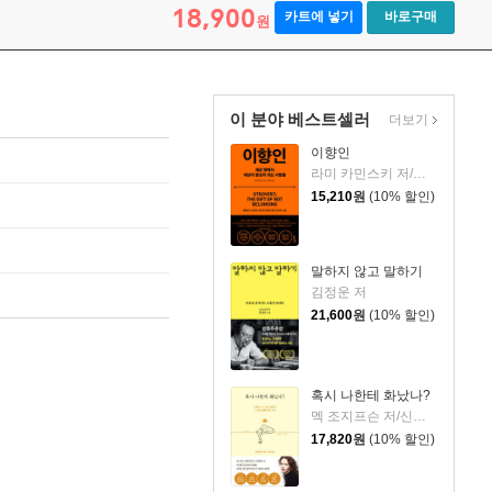
18,900
카트에 넣기
바로구매
원
이 분야 베스트셀러
더보기
이향인
라미 카민스키 저/최지숙 역
15,210
원
(10% 할인)
말하지 않고 말하기
김정운 저
21,600
원
(10% 할인)
혹시 나한테 화났나?
멕 조지프슨 저/신동숙 역
17,820
원
(10% 할인)