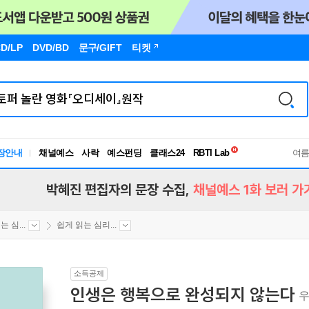
D/LP
DVD/BD
문구
/GIFT
티켓
독서유형검사
RBTI Lab
장안내
채널예스
사락
예스펀딩
클래스24
여
독서유형검사
박혜진 편집자의 문장 수집,
채널예스 1화 보러 가
 심...
쉽게 읽는 심리...
소득공제
인생은 행복으로 완성되지 않는다
우