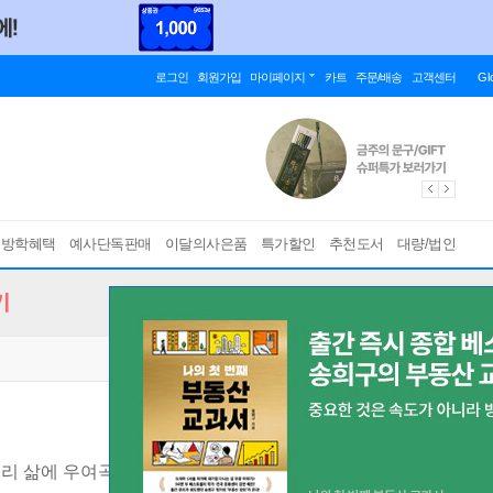
로그인
회원가입
마이페이지
카트
주문/배송
고객센터
Gl
름방학혜택
예사단독판매
이달의사은품
특가할인
추천도서
대량/법인
기
리 삶에 우여곡절이 필요하다는 과학적 증명