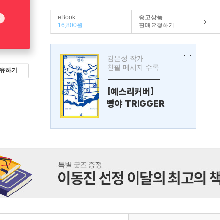
eBook
중고상품
16,800원
판매요청하기
김은성 작가
친필 메시지 수록
유하기
---------------
[예스리커버]
빵야 TRIGGER