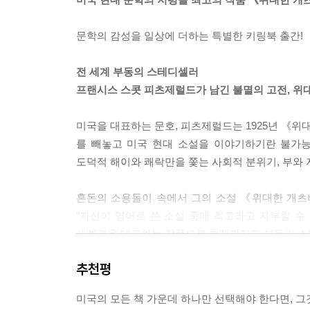
문학의 감성을 일상에 더하는 특별한 키링북 출간!
전 세계 부동의 스테디셀러
프랜시스 스콧 피츠제럴드가 남긴 불멸의 고전, 위
미국을 대표하는 문호, 피츠제럴드는 1925년 《
를 빼놓고 미국 현대 소설을 이야기하기란 불가능
도덕적 해이와 쾌락만을 쫓는 사회적 분위기, 부와
혼돈의 소용돌이 속에서 그의 소설 《위대한 개
“자신이 영어로 쓴 소설 중에 최고라고 자부할 수
세계관을 대표하는 작품으로 현재까지도 부동의 스
추천평
《위대한 개츠비》의 의미가 남다른 것은 암울한 
이미지, 구체적인 묘사와 표현력, 새롭고 파격적인 
미국의 모든 책 가운데 하나만 선택해야 한다면, 
피츠제럴드의 《위대한 개츠비》는 삶을 대하는 태도와