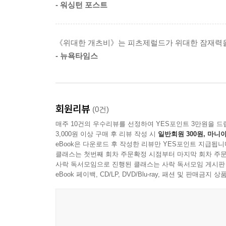
- 워싱턴 포스트
부와 성공에 대한 열망과 낭만적 사랑은 평생 
과도기와 인간의 근원적 욕망, 젊은 날에 이루지 
《위대한 개츠비》는 피츠제럴드가 위대한 잠재력을
어우러져 지금까지 살아 숨 쉬는 인물들을 만나는
- 뉴욕타임스
인간의 욕망과 순수함을 모두 아우른 《위대한 개츠
회원리뷰
(0건)
매주 10건의 우수리뷰를 선정하여 YES포인트 3만원을 드
3,000원 이상 구매 후 리뷰 작성 시
일반회원 300원, 마니아
eBook은 다운로드 후 작성한 리뷰만 YES포인트 지급됩니
클래스는 첫번째 회차 주문확정 시점부터 마지막 회차 주문
사락 독서모임으로 진행된 클래스는 사락 독서모임 게시판
eBook 페이백, CD/LP, DVD/Blu-ray, 패션 및 판매금