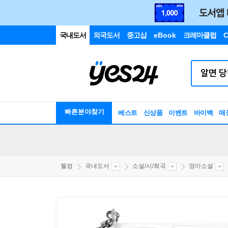
국내도서
외국도서
중고샵
eBook
크레마클럽
C
빠른분야찾기
베스트
신상품
이벤트
바이백
매
웰컴
국내도서
소설/시/희곡
영미소설