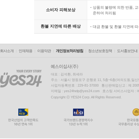
상품의 불량에 의한 반품, 교
소비자 피해보상
준하여 처리됨
환불 지연에 따른 배상
대금 환불 및 환불 지연에 
회사소개
인재채용
이용약관
개인정보처리방침
청소년보호정책
도서홍보안내
대표 : 김석환, 최세라
주소 : 서울시 영등포구 은행로 11, 5층~6층(여의도동,일신
사업자등록번호 : 229-81-37000 통신판매업신고 : 제 200
이메일 : yes24help@yes24.com 호스팅 서비스사업자 :
Copyright ⓒ YES24 Corp. All Rights Reserved.