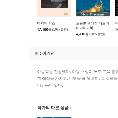
마지막 키스
초판본 위대한 개츠비
미니미니북
17,100
원
(10% 할인)
1
4,410
원
(10% 할인)
역 :
이기선
아동학을 전공했다. 아동 소설과 부모 교육 분
한 애정을 가지고, 번역을 해 왔으며, 그 실력
니』등이 있다.
작가의 다른 상품