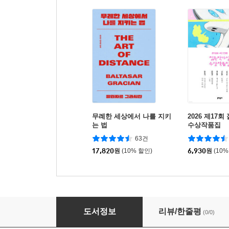
무례한 세상에서 나를 지키
2026 제17
는 법
수상작품집
63건
17,820
원
(10% 할인)
6,930
원
(10%
위대한 개츠비 미니미니 키링북
도서정보
리뷰/한줄평
(0/0)