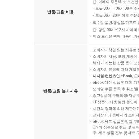
단, 아래의 주문/취소 조건인
오늘 00시 ~ 06시 30분 
반품/교환 비용
오늘 06시 30분 이후 주문
직수입 음반/영상물/기프트 
단, 당일 00시~13시 사이
박스 포장은 택배 배송이 가
소비자의 책임 있는 사유로 
소비자의 사용, 포장 개봉에 
복제가 가능한 상품 등의 포장을 
소비자의 요청에 따라 개별
디지털 컨텐츠인 eBook, 
eBook 대여 상품은 대여 기
모바일 쿠폰 등록 후 취소/환
반품/교환 불가사유
중고상품이 구매확정(자동 
LP상품의 재생 불량 원인이 기
시간의 경과에 의해 재판매가
전자상거래 등에서의 소비자
eBook 세트 상품은 일괄 
1개의 상품으로 취급 및 판매
우, 세트 상품 전부 및 세트