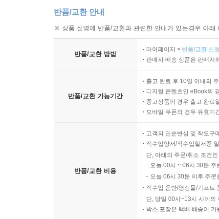
반품/교환 안내
※ 상품 설명에 반품/교환과 관련한 안내가 있는경우 아래 
마이페이지 >
반품/교환 신청
반품/교환 방법
판매자 배송 상품은 판매자와
출고 완료 후 10일 이내의 
디지털 콘텐츠인 eBook의 
반품/교환 가능기간
중고상품의 경우 출고 완료일
모바일 쿠폰의 경우 유효기간(
고객의 단순변심 및 착오구
직수입양서/직수입일서중 일
단, 아래의 주문/취소 조건인
오늘 00시 ~ 06시 30분 
반품/교환 비용
오늘 06시 30분 이후 주문
직수입 음반/영상물/기프트 
단, 당일 00시~13시 사이
박스 포장은 택배 배송이 가