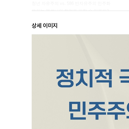
청년 자유주의 vs. 586 반자유주의 민주화
우리는 멜로니의 함정을 피할 수 있을까?
협치의 성공을 위한 두 가지 조건
상세 이미지
정당의 민주화와 협치
법치와 인치의 시험대
표류하는 K의료
2장. 다수의 폭주를 어떻게 제어할까
다수당의 질주 vs. AI 시민 대표
시대정신에서 밈으로
무소불위 국회 권력과 필터 버블
당정 갈등, 너무나 한국적인 정치 퇴행
흔들리는 양당 체제
국회는 리콜이 안 되나요?
권력의 폭주를 막을 개헌이 절실하다
규제 혁파, 정당도 예외 아니다