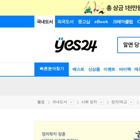
국내도서
외국도서
중고샵
eBook
크레마클럽
C
빠른분야찾기
베스트
신상품
이벤트
바이백
매
웰컴
국내도서
사회 정치
정치/외교