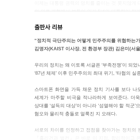
이제는 대통령 권력의 덩치를 줄이는 것 못지않게 
의 의료 개혁에서 보듯이 임기 5년의 대통령이 장
필자가 제안하려는 대안은 공동체의 운명이 걸린 
출판사 리뷰
결(5분의 3)의 합의와 시민들의 공론화 협의를 통
--- p.124
“정치적 극단주의는 어떻게 민주주의를 위협하는가
김명자(KAIST 이사장, 전 환경부 장관) 김은미(
4년 만에 이뤄진 트럼프의 복귀는 우리 사회 곳곳
‘트럼프’라는 일그러진 거울에 자신을 투영하며 싸우
우리의 정치는 왜 이토록 서글픈 ‘부족전쟁’이 되었
아오지 못하게 된다.
‘87년 체제’ 이후 민주주의의 최대 위기, ‘타협의 실
--- p.174
스마트폰 화면을 가득 채운 정치 기사를 보다 나도
우리가 할 일은 공동체 시민으로서의 첫걸음을 마
세계가 마주할 비극을 적나라하게 보여준다. 더욱
에 귀 기울이는 연습을 해보자. 더 많이 듣고 말은
상대를 ‘설득의 대상’이 아니라 ‘섬멸해야 할 적군
마 간디와 넬슨 만델라가 어린아이 같은 표정을 지녔
혐오와 물리적 충돌로 얼룩진 지 오래다.
마트폰을 줄이고 간디와 만델라의 미소를 지어보자
--- p.236
서로의 차이를 인정하고 접점을 찾아가는 정치의 본
『훌리건과 벌컨』은 바로 이 지점, 합리적이고 