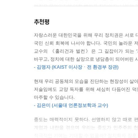
AI가 주도하는 제2의 기계 시대 역시 많은 두려움을
본질은 무엇인지에 대한 뼈아픈 진단이자, 나아갈 
단 스마트 팩토리 등 곳곳에서 진행 중이다. 마찬가
AI 후보에게 투표하고 싶다.
추천평
‘훌리건’에 납치된 정당과 정치 냉담층이 된 ‘벌컨’
--- p.241
자랑스러운 대한민국을 위해 우리 정치권은 서로 
오늘날 한국 정치는 이른바 ‘훌리건(Hooligan)
내년 봄 표심을 움직이는 힘은 정치드라마보다는 ‘
국민 신뢰 회복에 나서야 합니다. 국민의 놀라운 
부류로 나눈다. 극단적 당파성에 매몰되어 폭력과 혐오
자들이 꼽은 가장 중요한 투표 요인은 부동산 가격
교수의 《훌리건과 벌컨》은 그 길잡이가 되는 ‘
감정을 억제하고 이성적 판단을 내리는 ‘벌컨(Vulcan
도 민심을 달래는 길은 열려 있다. 리더는 진솔한 
바꾸고, 정치에 대한 실망으로 냉담층이 되어버린 
- 김명자 (KAIST 이사장ㆍ전 환경부 장관)
지금의 여의도에서 벌컨들의 합리적인 목소리는 자
--- p.246
‘납치(hijacking)’되었다는 사실이다. 숙의와 절
현재 우리 공동체의 모습을 진단하는 현장성이 살
규정하는 ‘원시적인 부족전쟁’만이 남았다. 디지털 
저술임에도 교양 독자를 위해 세심히 다듬어진 덕
기회조차 차단한다. 저자는 이 전쟁터 같은 현실 
마주할 수 있습니다.
- 김은미 (서울대 언론정보학과 교수)
‘정당 독과점’과 ‘제왕적 대통령제’, 이렇게 개혁해
중도는 매력적이지 못하다. 선명하지 않고 때로 
우리는 선거 때마다 ‘대표’를 뽑지만, 투표가 끝
계엄과 내란을 겪으며 우리는 중도가 민주주의 헌
아닌, ‘고장 난 시스템’의 문제로 규정한다. 아
적극적인 기여는 기대할 수 없을까? 정치학자 장훈