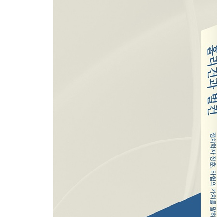
예고된 재난, 인플레와 버블 공약
아웃소싱 정치
데이터 통치의 개막
탄핵 표결 이후 정당들은 어디로?
추락 이후
3장. 우리는 어떤 비전을 내놓고 있는가
〈남한산성〉, 그때와 지금은 다르다
국가의 실력, 위신, 그리고 위험
트럼프 리스크와 경제 안보 그리고 정체성
대미 실용 외교와 걸림돌들
4차 산업 동맹으로의 초대
9·11 20주년과 아프간, 두려움과 흥분을 넘어
역사의 분기점 앞에서
문재인표 한미 관계의 딜레마
지지율 하락과 내러티브의 빈곤
바이든 대통령의 서울 일기