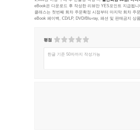
지도자는 지지층의 거센 반발을 무릅쓰고 적대적 
eBook은 다운로드 후 작성한 리뷰만 YES포인트 지급됩니
클래스는 첫번째 회차 주문확정 시점부터 마지막 회차 주문
저자는 이 ‘타협의 정신’이야말로 고사 직전의 한국
eBook 페이백, CD/LP, DVD/Blu-ray, 패션 및 판매금
승자독식의 낡은 서사를 끝내야 한다. 보수와 진보를
아니라 ‘차이를 인정하며 합의를 일궈내는 예술’
평점
모두에게 던지는 묵직한 권고장이다.
한글 기준 50자까지 작성가능
진영논리에 등 돌린 침묵하는 다수를 위하여
이 책은 단순한 정치 비평서가 아니다. 6월 항쟁의 
현대사의 굴곡을 온몸으로 응시해온 정치학자의 
윤리적 모순에 빠진 586 세대 모두의 서사가 이미
하지만 어둠이 깊을수록 새벽이 가깝듯, 광적인 
근거다. 저자는 소란스러운 광장의 소음을 뒤로하고
정치는 혐오를 동력 삼는 기술이 아니라, 서로 다른