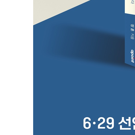
20년의 베팅과 신냉전 동맹
대통령의 두 얼굴
안중근 의사의 전쟁과 평화
4장. 솔직함과 용기를 갖춘 리더를 바란다
후보들은 두 번째 산에 오를 수 있을까?
전두엽 건강을 지키자
차라리 AI 후보에게 투표하고 싶다
대인플레 시대, 공감의 정치는 어디에?
초대통령제 해소가 관건이다
당선인의 상시 캠페인 통치
스트롱맨 후보들과 좁은 문
바이든, 노련하고 복잡한 낙관주의자
한동훈 현상, 세대 교체론과 자질론
내향적인, 너무도 내향적인 대선
역사의 결절점 앞에 선 한국의 민주주의