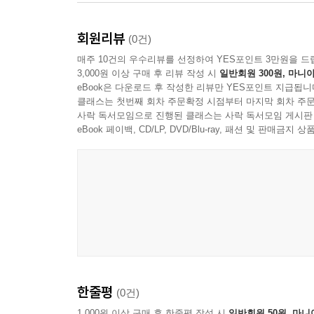
휘두르는 한 민주주의의 추락을 막을 수 없기 때문
그려내고 있다.
- 이석재 (서울대 철학과 교수)
회원리뷰
(0건)
첫째, 정치 시장의 진입 장벽을 허물어야 한다. 
매주 10건의 우수리뷰를 선정하여 YES포인트 3만원을 드
내가 아는 장훈 교수는 속절없는 시류에 동요하지 
주장한다. 특히 기득권 정치 귀족들의 카르텔을 깨기
3,000원 이상 구매 후 리뷰 작성 시
일반회원 300원, 마니아
눈속임의 변화구 대신 묵직한 돌직구를 스트라이크존
eBook은 다운로드 후 작성한 리뷰만 YES포인트 지급됩니
공존의 민주주의 복원이다. 이 어수선한 시대에 저
둘째, 제왕적 대통령제의 폭주를 멈춰 세워야 한다.
클래스는 첫번째 회차 주문확정 시점부터 마지막 회차 주문
사락 독서모임으로 진행된 클래스는 사락 독서모임 게시판
- 이하경 (중앙일보 대기자)
에너지 체제 전환, 연금 및 의료 개혁 등 국가적 
eBook 페이백, CD/LP, DVD/Blu-ray, 패션 및 판매금
‘협치 영역’으로 명시할 것을 제안한다.
누군가 “대체 한국 정치는 왜 이 지경이 됐나요”라
겪어온 정치학자의 숙고가 여기 담겨 있다. 열망과 
셋째, 시민의 통제권을 제도화하여 상시적으로 책임
나면 묘하게도 희망이 남는다. 이 판도라의 상자를
소환제’와 권력의 고착을 방지하는 ‘지역구 의원 
- 홍희경 (서울신문 논설위원)
빌려온 것임을 각인시키는 강력한 장치가 될 것이다
다시 타협으로, ‘87년 6·29 선언’에서 찾은 민주주
저자는 절망적인 현실의 해법을 우리 민주주의가 일궈
한줄평
(0건)
충돌 대신 선택했던 6·29 선언은 단순한 양보가 
1,000원 이상 구매 후 한줄평 작성 시
일반회원 50원, 마니