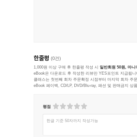
작품은 단단하고 섬세하며 무엇보다 진실하다. 『스
--- p.229
가족이라는 무게를 짊어진 당신에게 건네는
나: 이건 작별이야?
어른을 위한 가슴 뭉클한 성장소설
빅토르가 고개를 젓는다.
빅토르: 아니, 오히려 반대지.
“이제는 나를 위해 살아도 될까?”
나: 작별의 반대가 뭔데?
그가 생각에 잠긴다.
한줄평
(0건)
『스물두 번째 레인』은 고단한 일상 속에서도 
빅토르: 도착?
피난처가 된 주인공 틸다는, 어린 여동생 이다와 
1,000원 이상 구매 후 한줄평 작성 시
일반회원 50원, 마니
나: 왜 물음표가 붙어?
eBook은 다운로드 후 작성한 리뷰만 YES포인트 지급됩니
매일 수영장을 찾아 레인을 스물두 번 돈다. 그러던
빅토르: 나도 몰라.
클래스는 첫번째 회차 주문확정 시점부터 마지막 회차 주문
수많은 밤, 이다의 잠든 얼굴을 보며 결심했던 ‘여
빅토르: 어쩌면 너에게 하는 질문이기 때문에? 아니
eBook 페이백, CD/LP, DVD/Blu-ray, 패션 및 판매금
될까? 엄마가 이다를 돌볼 수 없을 텐데?’ 떠나야 
나: 나에게 하는 질문이라면, 내 대답은 ‘응’이야.
상황 속에서 빅토르가 나타나며 이야기는 더욱 미
나: 도착이 좋다고 생각해.
싶다는 욕망을 일깨운다. 그렇게 모든 것이 흔들리기 
평점
빅토르가 미소 짓는다.
빅토르: 좋아.
한글 기준 50자까지 작성가능
이 작품의 특별한 점은 극적인 사건 없이도 일상을 
나는 그에게 키스한다. 작별이 아니라 도착임을 이제
희망을 말하지도 않는다. 하지만 매일 스물두 번 