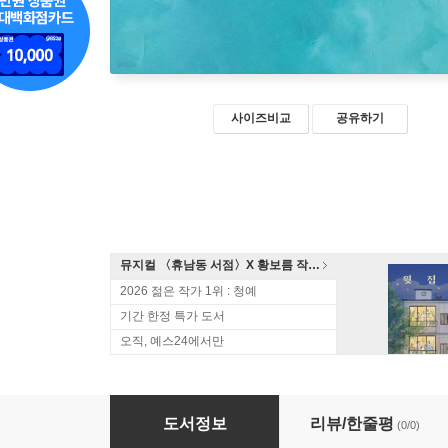
사이즈비교
공유하기
뮤지컬 〈휴남동 서점〉X 황보름 작가 북토크
2026 젊은 작가 1위 : 청예
기간 한정 특가 도서
오직, 예스24에서만
스물두 번째 레인 (큰글자도서)
도서정보
리뷰/한줄평
(0/0)