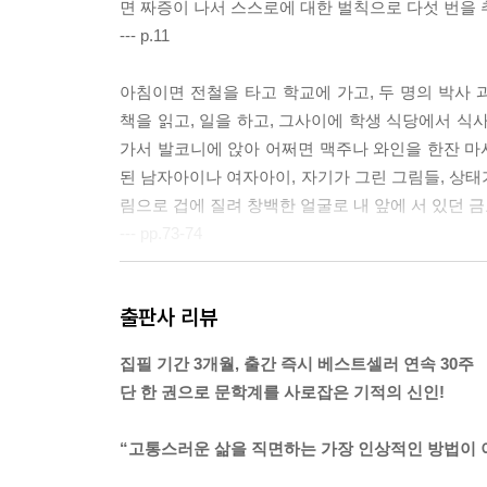
면 짜증이 나서 스스로에 대한 벌칙으로 다섯 번을 
--- p.11
아침이면 전철을 타고 학교에 가고, 두 명의 박사
책을 읽고, 일을 하고, 그사이에 학생 식당에서 식사
가서 발코니에 앉아 어쩌면 맥주나 와인을 한잔 마시
된 남자아이나 여자아이, 자기가 그린 그림들, 상태
림으로 겁에 질려 창백한 얼굴로 내 앞에 서 있던 
--- pp.73-74
마를레네: 내가 한마디 해둘게. 난 언젠가 너를 여기
출판사 리뷰
해냈잖아.
마치 자기가 나를 여기서 데리고 나갈 수 있다는 듯
집필 기간 3개월, 출간 즉시 베스트셀러 연속 30주
없었다. 치과의사 아버지는커녕 그냥 아버지도 없었
단 한 권으로 문학계를 사로잡은 기적의 신인!
리고 동생에게는, 그런 엄마와 나뿐이었다. 나는 못
강좌와 집을 지원해 주신대?’ 꿀꺽. ‘나도 피아트 50
“고통스러운 삶을 직면하는 가장 인상적인 방법이 이
그러고 이렇게 말했다. “네가 나를 여기서 데리고 나