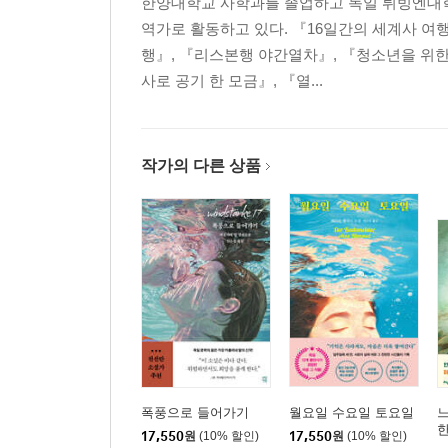
한양대학교 사학과를 졸업하고 독일 튀빙엔대학
역가로 활동하고 있다. 『16일간의 세계사 여
행』, 『리스본행 야간열차』, 『청소년을 위한
사로 공기 한 모금』, 『열...
작가의 다른 상품
폭풍으로 들어가기
월요일 수요일 토요일
한
17,550
원
(10% 할인)
17,550
원
(10% 할인)