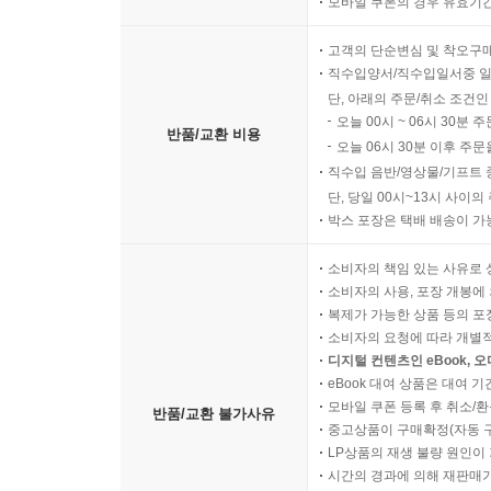
모바일 쿠폰의 경우 유효기간(
고객의 단순변심 및 착오구
직수입양서/직수입일서중 일
단, 아래의 주문/취소 조건인
오늘 00시 ~ 06시 30분 
반품/교환 비용
오늘 06시 30분 이후 주문
직수입 음반/영상물/기프트 
단, 당일 00시~13시 사이
박스 포장은 택배 배송이 가
소비자의 책임 있는 사유로 
소비자의 사용, 포장 개봉에 
복제가 가능한 상품 등의 포장을 
소비자의 요청에 따라 개별
디지털 컨텐츠인 eBook, 
eBook 대여 상품은 대여 기
모바일 쿠폰 등록 후 취소/환
반품/교환 불가사유
중고상품이 구매확정(자동 
LP상품의 재생 불량 원인이 기
시간의 경과에 의해 재판매가