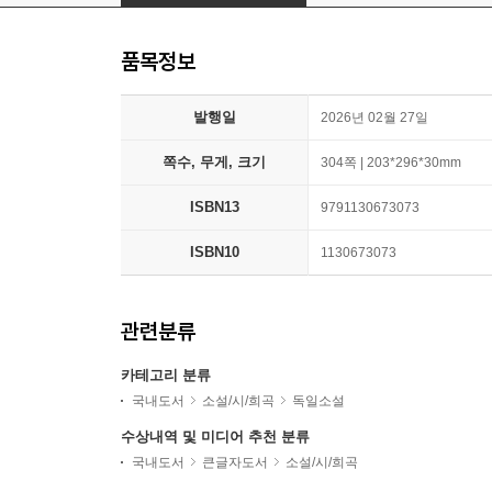
품목정보
발행일
2026년 02월 27일
쪽수, 무게, 크기
304쪽 | 203*296*30mm
ISBN13
9791130673073
ISBN10
1130673073
관련분류
카테고리 분류
국내도서
소설/시/희곡
독일소설
수상내역 및 미디어 추천 분류
국내도서
큰글자도서
소설/시/희곡