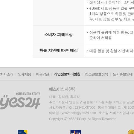
전자상거래 등에서의 소비자
eBook 세트 상품은 일괄 
1개의 상품으로 취급 및 판매
우, 세트 상품 전부 및 세트
상품의 불량에 의한 반품, 교
소비자 피해보상
준하여 처리됨
환불 지연에 따른 배상
대금 환불 및 환불 지연에 
회사소개
인재채용
이용약관
개인정보처리방침
청소년보호정책
도서홍보안내
대표 : 김석환, 최세라
주소 : 서울시 영등포구 은행로 11, 5층~6층(여의도동,일신
사업자등록번호 : 229-81-37000 통신판매업신고 : 제 200
이메일 : yes24help@yes24.com 호스팅 서비스사업자 :
Copyright ⓒ YES24 Corp. All Rights Reserved.