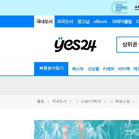
국내도서
외국도서
중고샵
eBook
크레마클럽
C
빠른분야찾기
베스트
신상품
이벤트
바이백
매
웰컴
국내도서
소설/시/희곡
독일소설