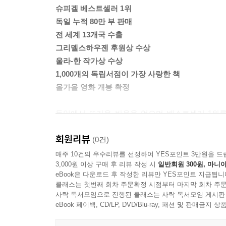
--- pp.91-92
슈피겔 베스트셀러 1위
독일 누적 80만 부 판매
나는 작별하기의 진정한 전문가다. 자녀들이 넓은 
전 세계 13개국 수출
도시에 사는지 전혀 알지 못하는 여인처럼. 정확하
그리멜스하우젠 후원상 수상
는 이번처럼 끔찍하지 않았다. 그다음은 대학 입학
울라-한 작가상 수상
트레일리아나 캐나다로 도망쳤다. 또 다른 아이들은
1,000개의 독립서점이 가장 사랑한 책
는 없었다. 1년 후에 마를레네가 돌아왔다. 그 후
올가을 영화 개봉 확정
나는 내내 이곳에 있었다. 대학 입학 자격시험 이후로
에서 일하고, 공부하고, 이다를 돌보고, 마를레네나
독일에서 뜨거운 반응을 얻으며 베스트셀러 1위를 차
--- p.104
화제였던 소설 『스물두 번째 레인』이 다산책방에
회원리뷰
뿐만 아니라 그리멜스하우젠 후원상, 울라-한 작
(0건)
엄마: 베를린으로 꺼져버려. 도대체 뭐가 문제인지 
점은 독일 전역을 넘어 덴마크, 네덜란드, 프랑스,
매주 10건의 우수리뷰를 선정하여 YES포인트 3만원을 드
나: 이다는 어떻게 해?
3,000원 이상 구매 후 리뷰 작성 시
일반회원 300원, 마니아
있는 이 작품이 작가 카롤리네 발의 데뷔작이라는 
엄마: 이다는 열 살이야. 열 살이면 예전에는 아이도
eBook은 다운로드 후 작성한 리뷰만 YES포인트 지급됩니
초고를 3개월 만에 썼다고 밝혔다. 그 짧은 시간 
나: 아니, 엄마. 열 살이면 예전에도 아이를 키우지
클래스는 첫번째 회차 주문확정 시점부터 마지막 회차 주문
너머로 스치는 낯선 얼굴, 수영장의 염소 냄새, 여
사락 독서모임으로 진행된 클래스는 사락 독서모임 게시판
첫 번째를 선택할 거야.
극적인 사건 없이도 인물의 고통과 회복, 성장을 
eBook 페이백, CD/LP, DVD/Blu-ray, 패션 및 판매금
엄마: 흥, 하지만 여기가 지금 소원을 말하는 자리는
깊이 파고든다. “독일에서 가장 성공한 작가가 되
나: 엄마는 아이를 기른 적이 없어. 그저 낳았을 뿐이