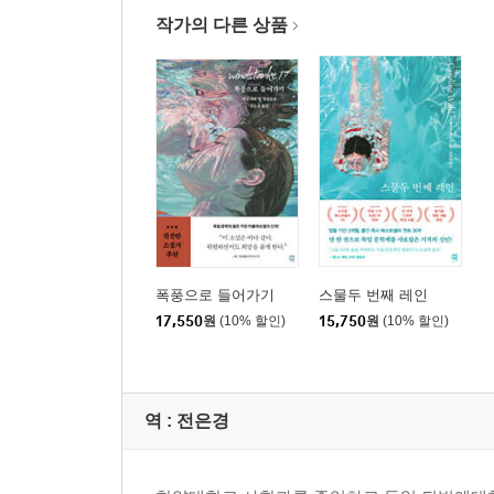
작가의 다른 상품
폭풍으로 들어가기
스물두 번째 레인
17,550
원
(10% 할인)
15,750
원
(10% 할인)
역 :
전은경