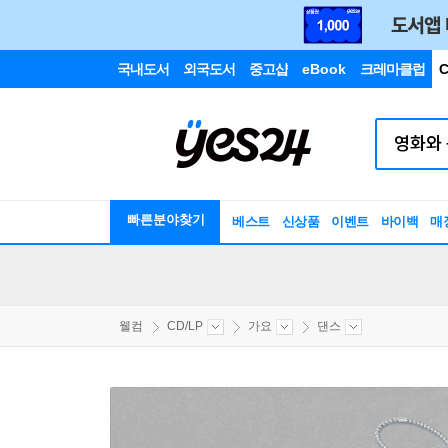
국내도서
외국도서
중고샵
eBook
크레마클럽
C
빠른분야찾기
베스트
신상품
이벤트
바이백
매
웰컴
CD/LP
가요
댄스