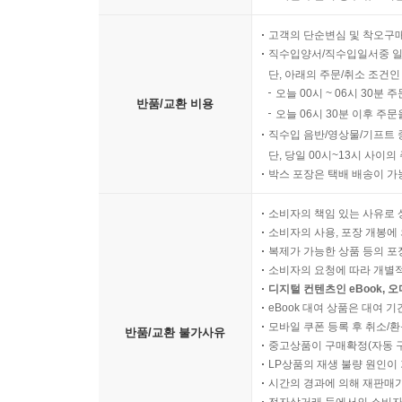
고객의 단순변심 및 착오구
직수입양서/직수입일서중 일
단, 아래의 주문/취소 조건인
오늘 00시 ~ 06시 30분 
반품/교환 비용
오늘 06시 30분 이후 주문
직수입 음반/영상물/기프트 
단, 당일 00시~13시 사이
박스 포장은 택배 배송이 가
소비자의 책임 있는 사유로 
소비자의 사용, 포장 개봉에 
복제가 가능한 상품 등의 포장을 
소비자의 요청에 따라 개별
디지털 컨텐츠인 eBook, 
eBook 대여 상품은 대여 기
모바일 쿠폰 등록 후 취소/환
반품/교환 불가사유
중고상품이 구매확정(자동 
LP상품의 재생 불량 원인이 기
시간의 경과에 의해 재판매가