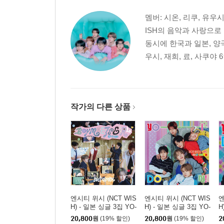
멤버: 시온, 리쿠, 유우시,
ISH의 음악과 사랑으로
동시에 한국과 일본, 양
우시, 재희, 료, 사쿠야 
작가의 다른 상품
엔시티 위시 (NCT WIS
엔시티 위시 (NCT WIS
엔
H) - 일본 싱글 3집 YO-
H) - 일본 싱글 3집 YO-
H
I-DON! / BOY MEETS
I-DON! / BOY MEETS
I
20,800
원
(19% 할인)
20,800
원
(19% 할인)
2
GIRL [통상판 BOY ME
GIRL [통상판 YO-I-DO
G