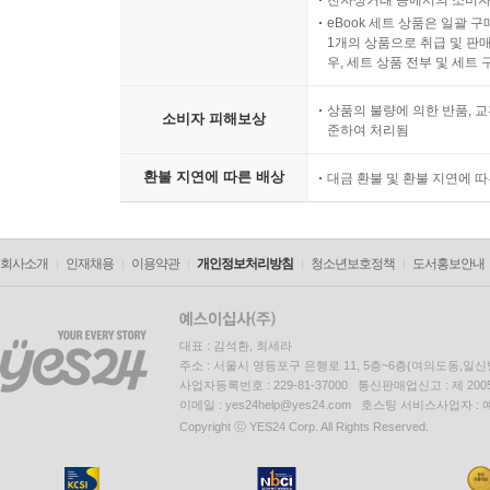
전자상거래 등에서의 소비자
eBook 세트 상품은 일괄 
1개의 상품으로 취급 및 판매
우, 세트 상품 전부 및 세트
상품의 불량에 의한 반품, 교
소비자 피해보상
준하여 처리됨
환불 지연에 따른 배상
대금 환불 및 환불 지연에 
회사소개
인재채용
이용약관
개인정보처리방침
청소년보호정책
도서홍보안내
대표 : 김석환, 최세라
주소 : 서울시 영등포구 은행로 11, 5층~6층(여의도동,일신
사업자등록번호 : 229-81-37000 통신판매업신고 : 제 200
이메일 : yes24help@yes24.com 호스팅 서비스사업자 :
Copyright ⓒ YES24 Corp. All Rights Reserved.