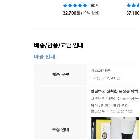
CHU Ver.](스마트앨범)
[WICH
190건
[2종 중 1종 랜덤발송]
범)
32,700
원
(19% 할인)
37,10
배송/반품/교환 안내
배송 안내
예스24 배송
배송 구분
배송비 : 2,500원
안전하고 정확한 포장을 위해 
고객님께 배송되는 모든 상품을
목적 : 안전한 포장 관리
촬영범위 : 박스 포장 작업
포장 안내