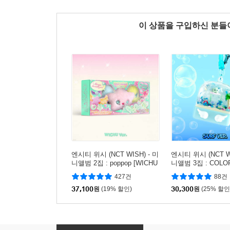
이 상품을 구입하신 분
엔시티 위시 (NCT WISH) - 미
엔시티 위시 (NCT WI
니앨범 2집 : poppop [WICHU
니앨범 3집 : COLOR 
Ver.](스마트앨범)
er.](스마트앨범)
427건
88건
37,100
원
(19% 할인)
30,300
원
(25% 할인