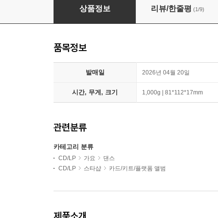
엔시티 위시 (NCT WISH) - 1집 : Ode to Love 
상품정보
리뷰/한줄평
(1/9)
품목정보
발매일
2026년 04월 20일
시간, 무게, 크기
1,000g | 81*112*17mm
관련분류
카테고리 분류
CD/LP
가요
댄스
CD/LP
스타샵
카드/키트/플랫폼 앨범
제품소개