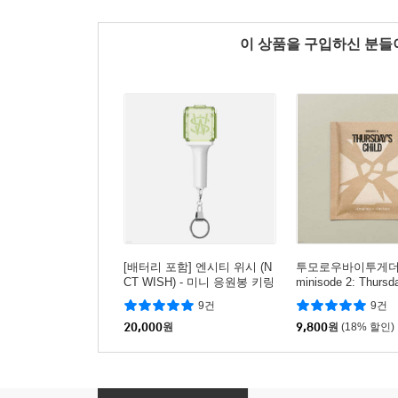
이 상품을 구입하신 분
[배터리 포함] 엔시티 위시 (N
투모로우바이투게더 (T
CT WISH) - 미니 응원봉 키링
minisode 2: Thursda
VER 2.0
[TEAR ver.][커버 
9건
9건
랜덤 발송]
20,000
원
9,800
원
(18% 할인)