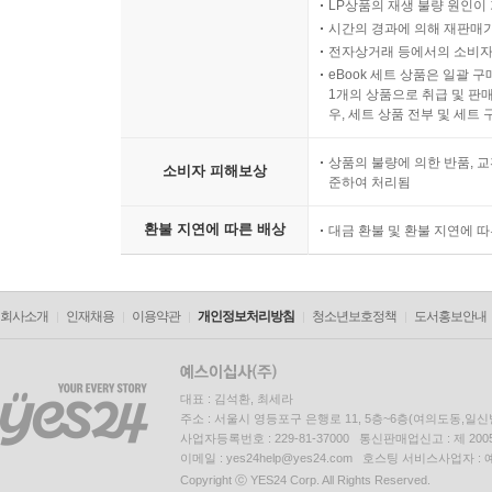
LP상품의 재생 불량 원인이 기
시간의 경과에 의해 재판매가
전자상거래 등에서의 소비자
eBook 세트 상품은 일괄 
1개의 상품으로 취급 및 판매
우, 세트 상품 전부 및 세트
상품의 불량에 의한 반품, 교
소비자 피해보상
준하여 처리됨
환불 지연에 따른 배상
대금 환불 및 환불 지연에 
회사소개
인재채용
이용약관
개인정보처리방침
청소년보호정책
도서홍보안내
대표 : 김석환, 최세라
주소 : 서울시 영등포구 은행로 11, 5층~6층(여의도동,일신
사업자등록번호 : 229-81-37000 통신판매업신고 : 제 200
이메일 : yes24help@yes24.com 호스팅 서비스사업자 :
Copyright ⓒ YES24 Corp. All Rights Reserved.