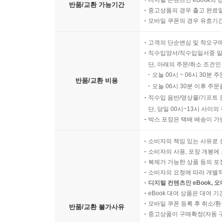
디지털 콘텐츠인 eBook의 
반품/교환 가능기간
중고상품의 경우 출고 완료일
모바일 쿠폰의 경우 유효기간(
고객의 단순변심 및 착오구
직수입양서/직수입일서중 일
단, 아래의 주문/취소 조건인
오늘 00시 ~ 06시 30분 
반품/교환 비용
오늘 06시 30분 이후 주문
직수입 음반/영상물/기프트 
단, 당일 00시~13시 사이
박스 포장은 택배 배송이 가
소비자의 책임 있는 사유로 
소비자의 사용, 포장 개봉에 
복제가 가능한 상품 등의 포장을 
소비자의 요청에 따라 개별
디지털 컨텐츠인 eBook, 
eBook 대여 상품은 대여 기
모바일 쿠폰 등록 후 취소/환
반품/교환 불가사유
중고상품이 구매확정(자동 