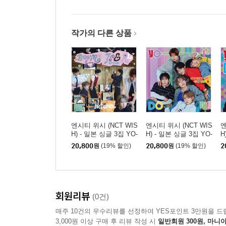
작가의 다른 상품
엔시티 위시 (NCT WIS
엔시티 위시 (NCT WIS
엔
H) - 일본 싱글 3집 YO-
H) - 일본 싱글 3집 YO-
H
I-DON! / BOY MEETS
I-DON! / BOY MEETS
I
20,800
원
(19% 할인)
20,800
원
(19% 할인)
2
GIRL [통상판 BOY ME
GIRL [통상판 YO-I-DO
G
ETS GIRL Ver.]
N! Ver.]
회원리뷰
(0건)
매주 10건의 우수리뷰를 선정하여 YES포인트 3만원을 드
3,000원 이상 구매 후 리뷰 작성 시
일반회원 300원, 마니아