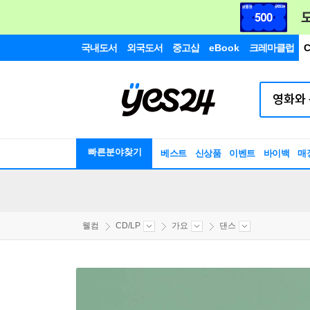
국내도서
외국도서
중고샵
eBook
크레마클럽
C
빠른분야찾기
베스트
신상품
이벤트
바이백
매
웰컴
CD/LP
가요
댄스