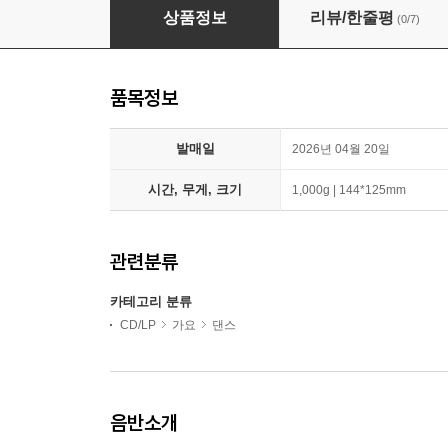
엔시티 위시 (NCT WISH) - 1집 : Ode to Love 
상품정보
리뷰/한줄평
(0/7)
품목정보
발매일
2026년 04월 20일
시간, 무게, 크기
1,000g | 144*125mm
관련분류
카테고리 분류
CD/LP
가요
댄스
음반소개