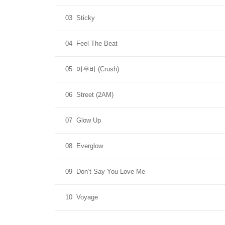
03
Sticky
04
Feel The Beat
05
여우비 (Crush)
06
Street (2AM)
07
Glow Up
08
Everglow
09
Don’t Say You Love Me
10
Voyage