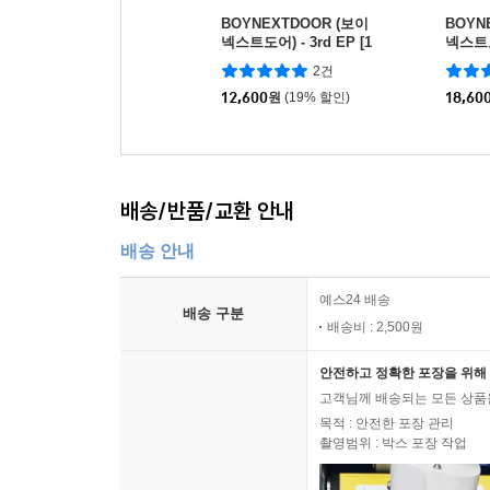
BOYNEXTDOOR (보이
BOYN
넥스트도어) - 3rd EP [1
넥스트도어
9.99] (Clink ver.) [6종 중
‘WHO!’
2건
1종 랜덤발송]
12,600
원
(19% 할인)
18,60
배송/반품/교환 안내
배송 안내
예스24 배송
배송 구분
배송비 : 2,500원
안전하고 정확한 포장을 위해 
고객님께 배송되는 모든 상품을
목적 : 안전한 포장 관리
촬영범위 : 박스 포장 작업