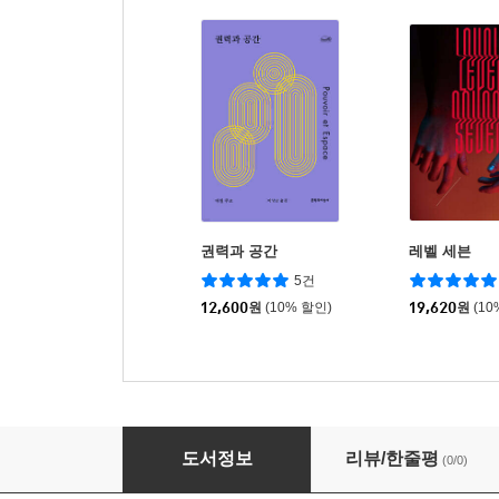
권력과 공간
레벨 세븐
5건
12,600
원
(10% 할인)
19,620
원
(10
짧은 꿈
도서정보
리뷰/한줄평
(0/0)