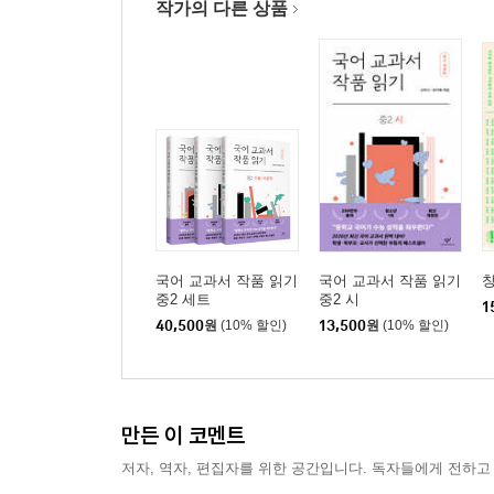
바다포도, 언어의 맛
작가의 다른 상품
펀펀(fun fun)한 언어 유희
내부검열자의 메타 일기
시절은 지나가고, 가수는 노래한다
스페이스 다다 - 무중력의 우주에서
사랑을 알아차리는 아기처럼
도쿄여자대학교에서 ‘다시 만난 세계’
우설, 혹은 감각의 이중주
너의 목소리가 들려
묘신기(猫神記) - 나의 늙은 고양이에게
국어 교과서 작품 읽기
국어 교과서 작품 읽기
창
불완전한 날들의 대화 - 자아 분열극
중2 세트
중2 시
1
오독의 꽃, 시 번역 워크숍
40,500
원
(10% 할인)
13,500
원
(10% 할인)
둥근 늪, 마루누마 예술의 숲 방문기
이다음에, 간다강에서 만나요
마지막 장을 미루는 마음
만든 이 코멘트
스미다강 다리 위에서
번외편 - 가구라자카 기담
저자, 역자, 편집자를 위한 공간입니다. 독자들에게 전하고
서울국제도서전과 텍스트힙