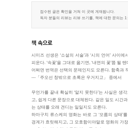
파치파치, 메라메라, 번역의 불을 건네며
접수된 글은 확인을 거쳐 이 곳에 게재됩니다.
사쿠라 네코와 저녁의 식탁
독자 분들의 리뷰는 리뷰 쓰기를, 책에 대한 문의는 1:
미(美)와 응시
두 친구, 쌍동밤처럼 나눠 쓴 일기
토네이도 속 체리 한 알
책 속으로
밤의 철도
환대의 통로
시미즈 선생은 ‘소설의 서술’과 ‘시의 언어’ 사이에
방울 소리가 들렸다
피운다. ‘속꽃’을 그대로 옮기면, ‘내면의 꽃’쯤 될 
작별 인사는 말없이
어쩌면 번역은 선택의 문제인지도 모른다. 함축과 직
구름이 걷히면 다시
---「주오선 창밖으로 초록은 우거지고」 중에서
무언가를 끝내 확실히 ‘알지 못한다’는 사실은 생각보
고, 쉽게 다른 문장으로 대체된다. 같은 일도 시간과
는 상태를 오래 견디는 일일지도 모른다.
하마구치 류스케의 영화는 바로 그 ‘모름의 상태’
경계가 흐릿해지고, 그 모호함이야말로 영화의 가장