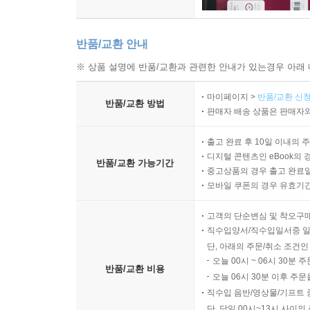
반품/교환 안내
※ 상품 설명에 반품/교환과 관련한 안내가 있는경우 아래 
마이페이지 >
반품/교환 신청
반품/교환 방법
판매자 배송 상품은 판매자와
출고 완료 후 10일 이내의 
디지털 콘텐츠인 eBook의 
반품/교환 가능기간
중고상품의 경우 출고 완료일
모바일 쿠폰의 경우 유효기간(
고객의 단순변심 및 착오구
직수입양서/직수입일서중 일
단, 아래의 주문/취소 조건인
오늘 00시 ~ 06시 30분 
반품/교환 비용
오늘 06시 30분 이후 주문
직수입 음반/영상물/기프트 
단, 당일 00시~13시 사이