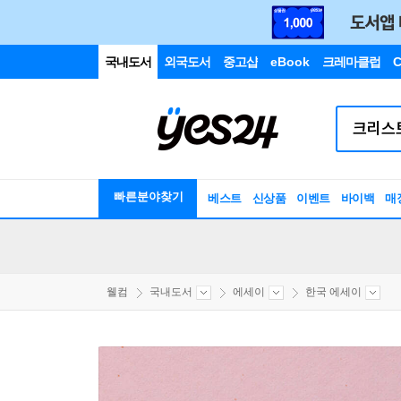
국내도서
외국도서
중고샵
eBook
크레마클럽
C
빠른분야찾기
베스트
신상품
이벤트
바이백
매
웰컴
국내도서
에세이
한국 에세이