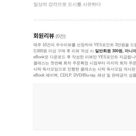
일상의 감각으로 도시를 사유하다
“시는 오른손으로 쓰고, 소설은 왼손으로 씁니다.”
그 자리에 있던 사람들 모두가 터지듯 웃었다. 나도 
이야기는 언덕 마을 가구라자카에 있는 육첩 다다미
저 없이 야유를 퍼부었다. 칭찬은 한 명으로 충분하
작은 크기의 방. 저자는 그 방에 ‘스페이스 다다’
---「기억은 곧 감정이고, 감정은 종종 웃기다」 중
회원리뷰
그곳에서 시인의 두 자아는 마음껏 부유한다.
(0건)
매주 10건의 우수리뷰를 선정하여 YES포인트 3만원을 드
귀여움 앞에서는 미묘하게 화가 난다. 정확히는, 마
3,000원 이상 구매 후 리뷰 작성 시
일반회원 300원, 마니아
저자는 스페이스 다다를 거점 삼아 이방인의 눈으로
보는 이의 마음은 아랑곳하지 않은 채 자기 멋대로 
eBook은 다운로드 후 작성한 리뷰만 YES포인트 지급됩니
상태가 아닌 기본값인 사회의 분위기를 체감하고, 
---「펀펀(fun fun)한 언어 유희」 중에서
클래스는 첫번째 회차 주문확정 시점부터 마지막 회차 주문
세우지 않은 채 방문한 도쿄국립신미술관에서 우연
사락 독서모임으로 진행된 클래스는 사락 독서모임 게시판
자신을 놓아둘 때도 있다. 일상 속 자유로운 리듬에
eBook 페이백, CD/LP, DVD/Blu-ray, 패션 및 판매금
나는 평소 육식을 자주 하지 않는다. 싫지는 않지만
기분에 사로잡힌다.
후유증으로 깎인 체력이 단백질을 요구했고, 그 요구
기묘하게도 그 모순이 낯설지 않았다. 혀로 혀를 씹
과거의 빛과 미래의 그림자가 포개어지는 자리에 
는 듯한 이상한 착각에 빠졌다.
---「우설, 혹은 감각의 이중주」 중에서
그러나 일상 속 장면들이 그저 가볍게 스치기만 하는
보이기 때문이다. 다자이 오사무의 촛불 같은 눈빛
어쩌면 고양이는 신일지도 모른다. 그렇다고 해서 
옥살이했던 형무소와 교수대가 겹친다. 하얀 꽃들
에 가깝다. 목적을 갖지 않으면서도 존재만으로 기