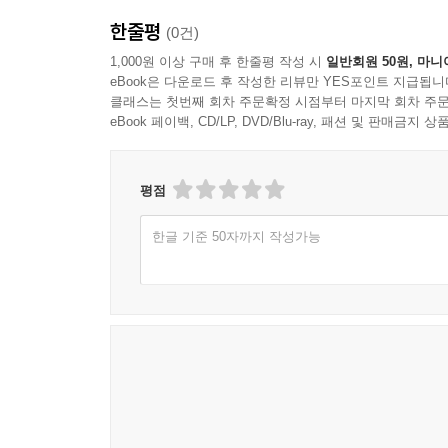
이야기를 금세 기억해낸다. 호세이대 근처에서는 
빛 하나로 신의 품격을 보여준다.
한줄평
(0건)
방식에 관해 고민하기도 한다. 이렇듯 저자는 사
키보드를 치다 보면 가끔 이응옹이 메시지를 남기곤
보탠다. 이를 통해 전에 보지 못했던 새로운 풍경으
1,000원 이상 구매 후 한줄평 작성 시
일반회원 50원, 마니
“ㅐ자;ㅣㅏㅋㅣㅏㅓ나헌;ㅣㅎ”
eBook은 다운로드 후 작성한 리뷰만 YES포인트 지급됩니
---「묘신기(猫神記) - 나의 늙은 고양이에게」 중
클래스는 첫번째 회차 주문확정 시점부터 마지막 회차 주문
고양이 금단 현상은 언제부터 시작되지?
eBook 페이백, CD/LP, DVD/Blu-ray, 패션 및 판매금
: 미소가 번지는 엉뚱한 이야기들
예술이 관객을 계몽하려 든다는 생각 자체가 나는 좀
예술은 누군가를 가르치는 게 아니라,
책 속에는 소소한 웃음을 전해주는 이야기가 끊임
평점
우리가 알고 있는 마음을 ‘기억나게’ 하는 거잖아.
‘나흘’이나 보지 못한 탓에 “고양이 금단 현상”을
그게 감동이지 교육은 아니라고.
한글 기준 50자까지 작성가능
우설을 먹으며 ‘혀로 혀를 씹는’ 기묘한 은유를 느
(젓가락으로 오니기리를 들며)
고춧가루 맛 초콜릿을 골라버린 사건, 일본으로 놀러
예를 들면 이 완벽한 주먹밥!
진지한 이야기 속에도 깨알 같은 유머가 있고, 귀
쇼짱의 손맛이 다 들어간 주먹밥 한 덩이면!
이 책이 자랑할 수 있는 즐거움이다. 미소를 잃은 
난 충분히 행복해.
---「불완전한 날들의 대화 - 자아 분열극」 중에서
우리말 시어 ‘속꽃’을 일본어로 어떻게 옮겨야 할까
: 번역의 언어와 침묵의 자리
시는 삶보다 앞서지 않는다. 오히려 한참 뒤따라가
때가 있다. 그 사실이 오늘은 조금 슬프다. 나는 