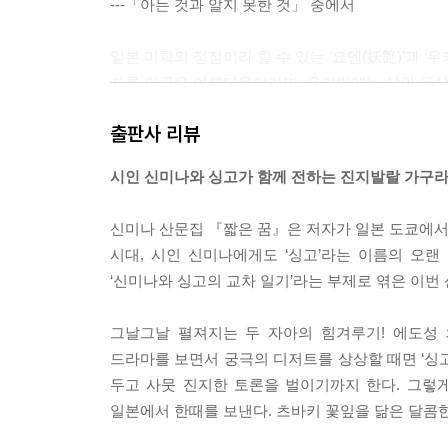
---「아는 것과 알지 못한 것」 중에서
일본 미학의 정점이라 할 수 있는 ‘요엔(妖艶)’과 
자를 머금은 아름다움이라면, 우키미에는 삶의 무상을
있음의 슬픔’을 이야기하는 것 같다. 재스민 향이 풍
출판사 리뷰
---「손바닥에 쓴 일기」 중에서
시인 신미나와 싱고가 함께 전하는 진지발랄 가구
과거는 어떻게 현재로 들어오는가.
내가 직접 겪은 적 없는 시간인데도 때로는 몸속에 
신미나 산문집 『짧은 꿈』은 저자가 일본 도쿄에서 두 
치 몸속 유전자의 배열처럼 과거가 현재의 세포에 
시대, 시인 신미나에게도 ‘싱고’라는 이름의 오랜
특별한 애국심 때문은 아니다.
‘신미나와 싱고의 교차 일기’라는 부제로 엮은 이번
그러나 일제강점기를 살다 간 문인들을 떠올릴 때면
가늠할 수 있을까.
그날그날 펼져지는 두 자아의 힘겨루기! 에도성 
---「현재의 질문이 미래가 될 수 있다면」 중에서
드라마를 보면서 궁극의 디저트를 상상할 때면 ‘싱
두고 사뭇 진지한 토론을 벌이기까지 한다. 그렇
시 파티 뒤풀이 때, 호시노 상이 시도 쓰고 소설도 
일본에서 한때를 보낸다. 츠바키 꽃잎을 닮은 달콤
“시 쓸 때와 소설 쓸 때는 무엇이 다른가요?”
이동욱 시인은 잠시 뜸을 들이다가, 번역기를 들고 