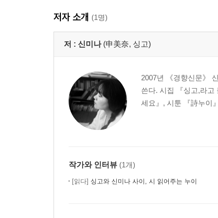
돌아보고 싶은 사람
저자 소개
어기여차와 돗코이쇼 사이
(1명)
과거와 현재의 교차로
시인 동주에게
저 :
신미나
(申美奈, 싱고)
우리들의 책거리 시 파티
우리가 쇼핑할 때 이야기하는 것들
2007년 《경향신문》 
현재의 질문이 미래가 될 수 있다면
쓴다. 시집 『싱고,라
다시, 광장에서
세요』, 시툰 『詩누이』
시와 번역, 그 침묵의 자리에서
수줍게 건넨 선물
궁극의 안미츠를 맛보고 싶다
기억은 곧 감정이고, 감정은 종종 웃기다
센슈대학교 앞을 걸으며
작가와 인터뷰
(1개)
당신의 운이 되고 싶습니다
식물처럼 사랑하라
[읽다]
싱고와 신미나 사이, 시 읽어주는 누이
책거리 서점 일일 점장의 날
사랑은 원고지 한 칸에 함께 갇히는 일