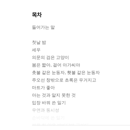
목차
들어가는 말
첫날 밤
세우
의문의 검은 고양이
봄은 짧아, 걸어 아가씨야
촛불 같은 눈동자, 횃불 같은 눈동자
주오선 창밖으로 초록은 우거지고
마트가 좋아
아는 것과 알지 못한 것
입장 바꿔 쓴 일기
우연과 동시성
손바닥에 쓴 일기
레몬 한 알을 방바닥에 굴리다