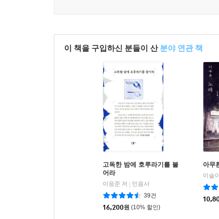
이 책의 초고는 일본 SNS 노트(note)를 통해
슬픔도 언어처럼 한발 늦게 도착한다. 그래서 슬픔은
문장에도 시차가 생겼으며, 이러한 말의 이동 가운
깝다.
익숙한 모국어와 낯선 외국어의 경계에서 저자는 
---「스미다강 다리 위에서」 중에서
이 책을 구입하신 분들이 산
분야 연관 책
(晴れの日)’. 우리말로 단순히 옮기면 ‘맑은 날
(ししおどし)’는 직역하면 ‘사슴을 놀라게 하는 
정원의 장치를 가리킨다.
저자가 일본에 체류하는 동안 진행하는 번역 워크숍
감각의 전승”이라고 말하며, 자신이 쓴 시 구절 중
(パチパチ)’ 대신 ‘메라메라(メラメラ)’를 써야 
언어가 가진 느낌, 말맛, 구조 등 다양한 요소를 
남기기도 하는 저자의 언어에 관한 호기심은 글의 
고독한 밤에 호루라기를 불
아무튼
어라
이슬아
이응준 저
민음사
|
39건
10,8
16,200
원
(10% 할인)