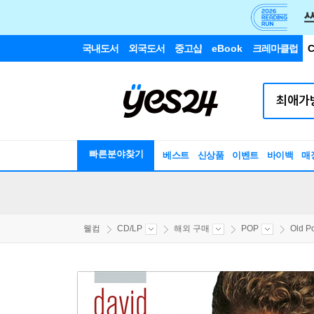
국내도서
외국도서
중고샵
eBook
크레마클럽
C
빠른분야찾기
베스트
신상품
이벤트
바이백
매
웰컴
CD/LP
해외 구매
POP
Old P