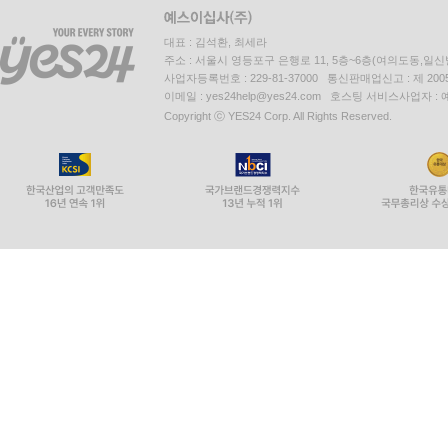
대표 : 김석환, 최세라
주소 : 서울시 영등포구 은행로 11, 5층~6층(여의도동,일신
사업자등록번호 : 229-81-37000 통신판매업신고 : 제 200
이메일 : yes24help@yes24.com 호스팅 서비스사업자 :
Copyright ⓒ YES24 Corp. All Rights Reserved.