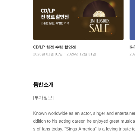
CD/LP 한정 수량 할인전
K
2026년 01월 01일 ~ 2026년 12월 31일
20
음반소개
[부가정보]
Known worldwide as an actor, singer and entertainer
ddition to his acting career, he enjoyed great musical
s of fans today. "Sings America" is a loving tribute