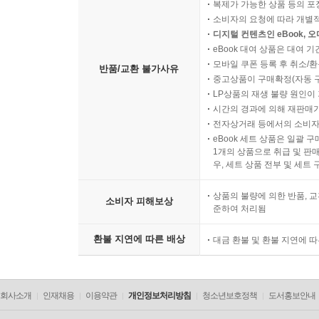
복제가 가능한 상품 등의 포장을 
소비자의 요청에 따라 개별
디지털 컨텐츠인 eBook, 
eBook 대여 상품은 대여 기
모바일 쿠폰 등록 후 취소/환
반품/교환 불가사유
중고상품이 구매확정(자동 
LP상품의 재생 불량 원인이 기
시간의 경과에 의해 재판매가
전자상거래 등에서의 소비자
eBook 세트 상품은 일괄 
1개의 상품으로 취급 및 판매
우, 세트 상품 전부 및 세트
상품의 불량에 의한 반품, 교
소비자 피해보상
준하여 처리됨
환불 지연에 따른 배상
대금 환불 및 환불 지연에 
회사소개
인재채용
이용약관
개인정보처리방침
청소년보호정책
도서홍보안내