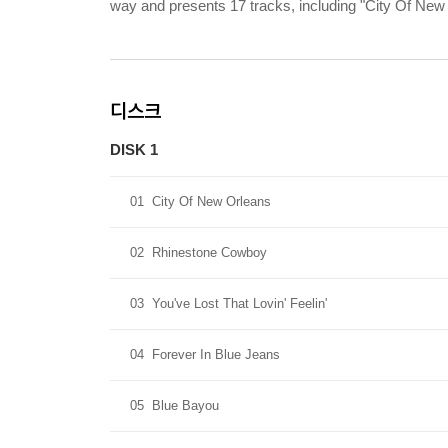
way and presents 17 tracks, including "City Of Ne
디스크
DISK 1
01
City Of New Orleans
02
Rhinestone Cowboy
03
You've Lost That Lovin' Feelin'
04
Forever In Blue Jeans
05
Blue Bayou