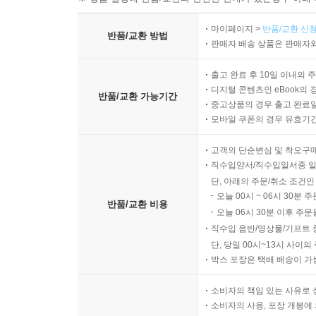
마이페이지 >
반품/교환 신청
반품/교환 방법
판매자 배송 상품은 판매자와
출고 완료 후 10일 이내의 
디지털 콘텐츠인 eBook의 
반품/교환 가능기간
중고상품의 경우 출고 완료일
모바일 쿠폰의 경우 유효기간(
고객의 단순변심 및 착오구
직수입양서/직수입일서중 일
단, 아래의 주문/취소 조건인
오늘 00시 ~ 06시 30분 
반품/교환 비용
오늘 06시 30분 이후 주문
직수입 음반/영상물/기프트 
단, 당일 00시~13시 사이
박스 포장은 택배 배송이 가
소비자의 책임 있는 사유로 
소비자의 사용, 포장 개봉에 