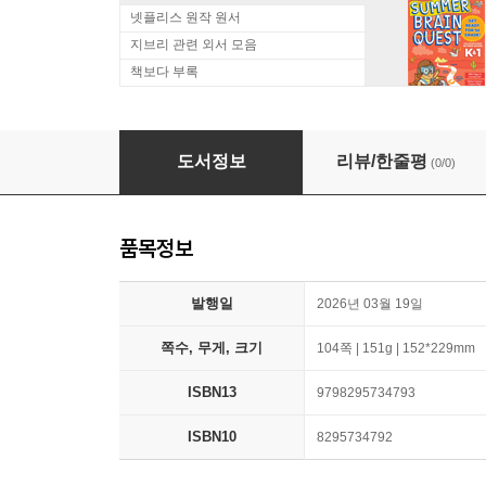
넷플리스 원작 원서
지브리 관련 외서 모음
책보다 부록
?什?女性?感到呼吸困?
도서정보
리뷰/한줄평
(0/0)
품목정보
발행일
2026년 03월 19일
쪽수, 무게, 크기
104쪽 | 151g | 152*229mm
ISBN13
9798295734793
ISBN10
8295734792