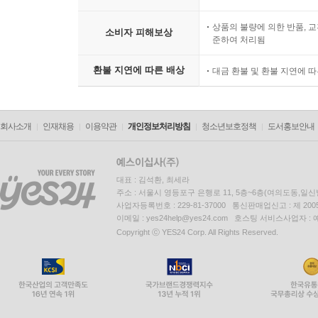
상품의 불량에 의한 반품, 교
소비자 피해보상
준하여 처리됨
환불 지연에 따른 배상
대금 환불 및 환불 지연에 
회사소개
인재채용
이용약관
개인정보처리방침
청소년보호정책
도서홍보안내
대표 : 김석환, 최세라
주소 : 서울시 영등포구 은행로 11, 5층~6층(여의도동,일신
사업자등록번호 : 229-81-37000 통신판매업신고 : 제 200
이메일 : yes24help@yes24.com 호스팅 서비스사업자 :
Copyright ⓒ YES24 Corp. All Rights Reserved.