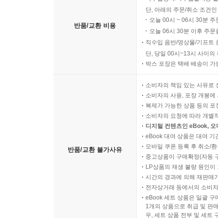
단, 아래의 주문/취소 조건인
오늘 00시 ~ 06시 30분 
반품/교환 비용
오늘 06시 30분 이후 주문
직수입 음반/영상물/기프트 
단, 당일 00시~13시 사이
박스 포장은 택배 배송이 가
소비자의 책임 있는 사유로 
소비자의 사용, 포장 개봉에 
복제가 가능한 상품 등의 포장을 
소비자의 요청에 따라 개별
디지털 컨텐츠인 eBook, 
eBook 대여 상품은 대여 기
모바일 쿠폰 등록 후 취소/환
반품/교환 불가사유
중고상품이 구매확정(자동 
LP상품의 재생 불량 원인이 기
시간의 경과에 의해 재판매가
전자상거래 등에서의 소비자
eBook 세트 상품은 일괄 
1개의 상품으로 취급 및 판매
우, 세트 상품 전부 및 세트