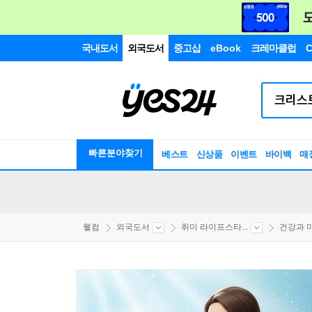
국내도서
외국도서
중고샵
eBook
크레마클럽
C
빠른분야찾기
베스트
신상품
이벤트
바이백
매
웰컴
외국도서
취미 라이프스타...
건강과 