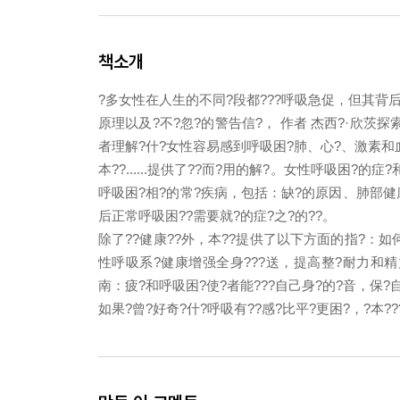
책소개
?多女性在人生的不同?段都???呼吸急促，但其背后
原理以及?不?忽?的警告信?， 作者 杰西?·欣茨
者理解?什?女性容易感到呼吸困?肺、心?、激素和血
本??......提供了??而?用的解?。女性呼吸困?的
呼吸困?相?的常?疾病，包括：缺?的原因、肺部健康??
后正常呼吸困??需要就?的症?之?的??。
除了??健康??外，本??提供了以下方面的指?：如
性呼吸系?健康增强全身???送，提高整?耐力和精力
南：疲?和呼吸困?使?者能???自己身?的?音，保?
如果?曾?好奇?什?呼吸有??感?比平?更困?，?本