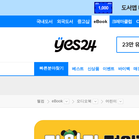
국내도서
외국도서
중고샵
eBook
크레마클럽
C
빠른분야찾기
베스트
신상품
이벤트
바이백
매
웰컴
eBook
오디오북
어린이