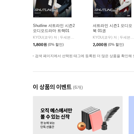
Shutline 셔트라인 시즌2
셔트라인 시즌1 오디오
오디오드라마 트랙01
북 01권
KYOU(쿄우) 저
두세븐 엔터테인먼트
KYOU(쿄우) 저
두세븐 엔터테인먼트
|
|
1,800
원
(0% 할인)
2,000
원
(0% 할인)
검색 페이지에서 선택된 태그에 등록된 더 많은 상품을 확인해 
이 상품의 이벤트
(6개)