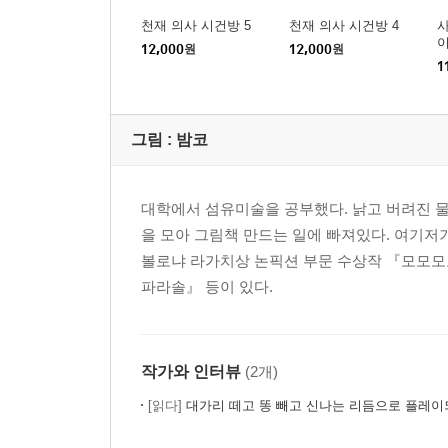
천재 의사 시건방 5
천재 의사 시건방 4
이
12,000
원
12,000
원
1
그림 :
밤코
대학에서 섬유미술을 공부했다. 낡고 버려진 물
을 모아 그림책 만드는 일에 빠져있다. 여기저기
볼로냐 라가치상 논픽션 부문 수상작 『모모모모모
파라솔』 등이 있다.
작가와 인터뷰
(2개)
[읽다]
대가리 떼고 똥 빼고 신나는 리듬으로 플레이