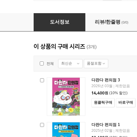
다판다 편의점 2
도서정보
리뷰/한줄평
(0/0)
이 상품의 구매 시리즈
(3개)
최신순
품절포함
전체
다판다 편의점 3
2026년 03월
제한없음
|
14,400
원
(10% 할인)
원클릭구매
바로구매
다판다 편의점 1
2025년 02월
제한없음
|