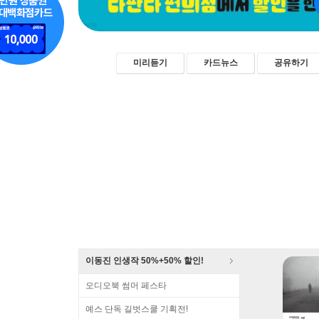
미리듣기
카드뉴스
공유하기
이동진 인생작 50%+50% 할인!
오디오북 썸머 페스타
예스 단독 길벗스쿨 기획전!