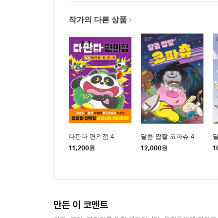
작가의 다른 상품
다판다 편의점 4
달콤 짭짤 코파츄 4
달
11,200
원
12,000
원
1
만든 이 코멘트