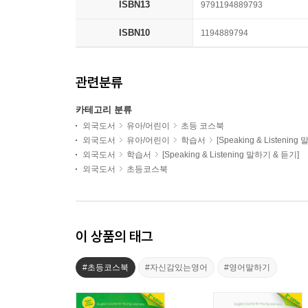
ISBN13
9791194889793
ISBN10
1194889794
관련분류
카테고리 분류
외국도서
유아/어린이
초등 코스북
외국도서
유아/어린이
학습서
[Speaking & Listenin
외국도서
학습서
[Speaking & Listening 말하기 & 듣기]
외국도서
초등코스북
이 상품의 태그
#초등코스북
#자신감있는영어
#영어말하기