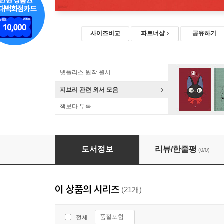
사이즈비교
파트너샵
공유하기
넷플리스 원작 원서
지브리 관련 외서 모음
책보다 부록
[2판] Hand in Hand Starter : Workbook
도서정보
리뷰/한줄평
(0/0)
이 상품의 시리즈
(21개)
품절포함
전체