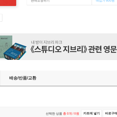
판매요청하기
매입가 800원
배송/반품/교환
카트에 넣기
바로구
선택한 상품
총
0
개 /
0
원