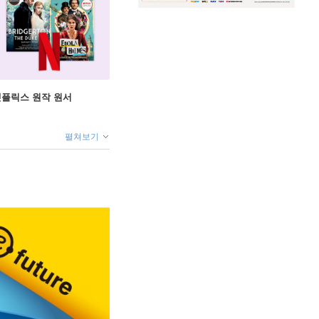
X 넷플릭스 원작 원서
펼쳐보기