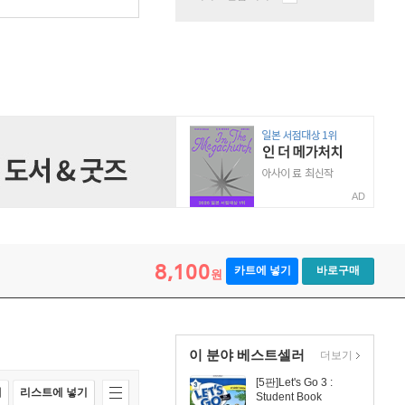
AD
8,100
카트에 넣기
바로구매
원
이 분야 베스트셀러
더보기
[5판]Let's Go 3 :
매
리스트에 넣기
Student Book