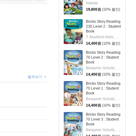
Nakata
19,800
원
(10% 할인)
Bricks Story Reading
230 Level 2 : Student
Book
T. Bradford Helm, Nancy Hollman, Carrie Wilcox, Lindsay Irvine
14,400
원
(10% 할인)
Bricks Story Reading
70 Level 2 : Student
Book
Benjamin Schultz, Sean Switzer, John Perritano, Mike Whale
14,400
원
(10% 할인)
펼쳐보기
Bricks Story Reading
70 Level 1 : Student
Book
Benjamin Schultz, Sean Switzer, John Perritano, Mike Whale
14,400
원
(10% 할인)
Bricks Story Reading
70 Level 3 : Student
Book
Benjamin Schultz, Sean Switzer, John Perritano, Mike Whale