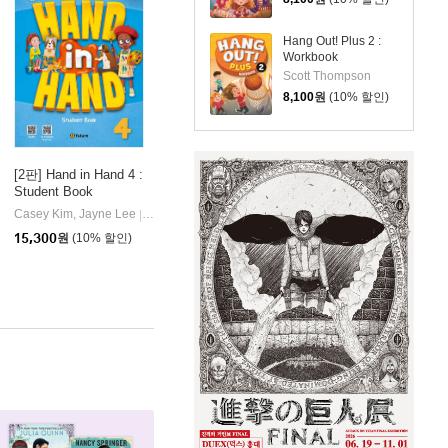
Hang Out! Plus 2 :
Workbook
Scott Thompson
8,100
원
(10% 할인)
[2판] Hand in Hand 4 :
Student Book
uture)
Casey Kim, Jayne Lee
이퓨쳐(e-future)
|
15,300
원
(10% 할인)