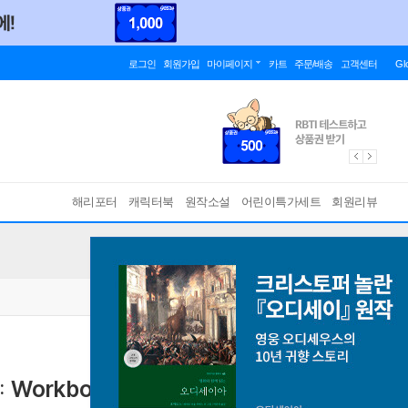
로그인
회원가입
마이페이지
카트
주문/배송
고객센터
Gl
해리포터
캐릭터북
원작소설
어린이특가세트
회원리뷰
 : Workbook
[ Workbook, 2nd Edition ]
바인딩 & 에디션 안내