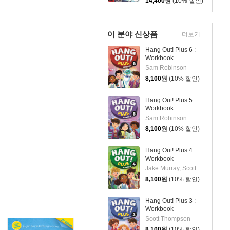
14,400
원
(10% 할인)
이 분야 신상품
더보기
Hang Out! Plus 6 :
Workbook
Sam Robinson
8,100
원
(10% 할인)
Hang Out! Plus 5 :
Workbook
Sam Robinson
8,100
원
(10% 할인)
Hang Out! Plus 4 :
Workbook
Jake Murray, Scott Thompson
8,100
원
(10% 할인)
Hang Out! Plus 3 :
Workbook
Scott Thompson
8,100
원
(10% 할인)