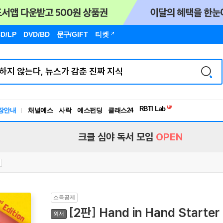
D/LP
DVD/BD
문구
/GIFT
티켓
장안내
채널예스
사락
예스펀딩
클래스24
독서유형검사
RBTI Lab
독서유형검사
크클 심야 독서 모임
OPEN
소득공제
[2판] Hand in Hand Starter
외서