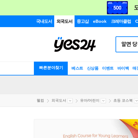
국내도서
외국도서
중고샵
eBook
크레마클럽
C
빠른분야찾기
베스트
신상품
이벤트
바이백
매
웰컴
외국도서
유아/어린이
초등 코스북