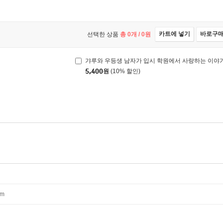
카트에 넣기
바로구
선택한 상품
총
0
개 /
0
원
갸루와 우등생 남자가 입시 학원에서 사랑하는 이야기
5,400
원
(10% 할인)
mm