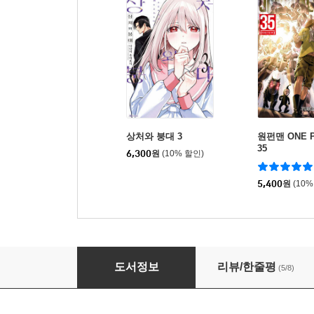
상처와 붕대 3
원펀맨 ONE P
35
6,300
원
(10% 할인)
5,400
원
(10%
갸루와 우등생 남자가 입시 학원에서 사랑하는 이
도서정보
리뷰/한줄평
(5/8)