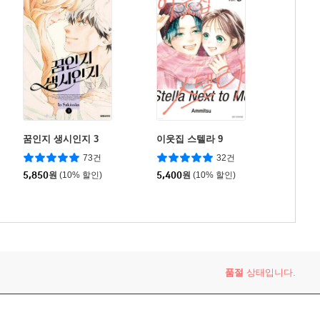
꿈인지 생시인지 3
이웃집 스텔라 9
73건
32건
5,850
원
(10% 할인)
5,400
원
(10% 할인)
품절
상태입니다.