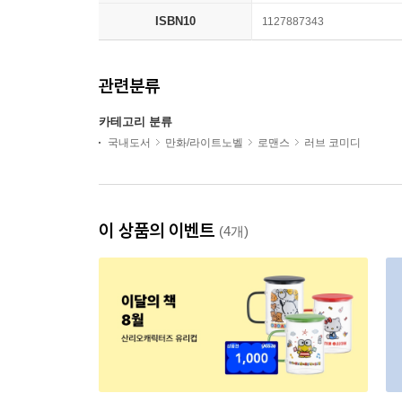
ISBN10
1127887343
관련분류
카테고리 분류
국내도서
만화/라이트노벨
로맨스
러브 코미디
이 상품의 이벤트
(4개)