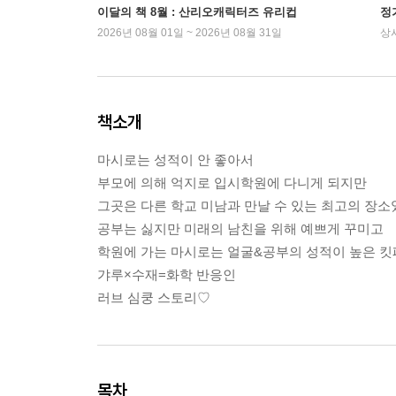
이달의 책 8월 : 산리오캐릭터즈 유리컵
정
2026년 08월 01일 ~ 2026년 08월 31일
상
책소개
마시로는 성적이 안 좋아서
부모에 의해 억지로 입시학원에 다니게 되지만
그곳은 다른 학교 미남과 만날 수 있는 최고의 장
공부는 싫지만 미래의 남친을 위해 예쁘게 꾸미고
학원에 가는 마시로는 얼굴&공부의 성적이 높은 킷
갸루×수재=화학 반응인
러브 심쿵 스토리♡
목차