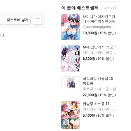
이 분야 베스트셀러
더보기
보이시한 여자친구가
매
리스트에 넣기
너무 귀여워 5 특장판
Gyunyumugigohan 글,그림/심이슬 역
10,800
원
(10% 할인)
 2
무대 담당과 악역 군 2
야마시나 티나 글그림/현노을 역
6,300
원
(10% 할인)
비실비실 선생님 15
특별판
후쿠치 카미오 글그림
27,000
원
(10% 할인)
한밤중 하트튠 11
이가라시 마사쿠니 글그림
5,400
원
(10% 할인)