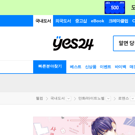
국내도서
외국도서
중고샵
eBook
크레마클럽
C
빠른분야찾기
베스트
신상품
이벤트
바이백
매
웰컴
국내도서
만화/라이트노벨
로맨스