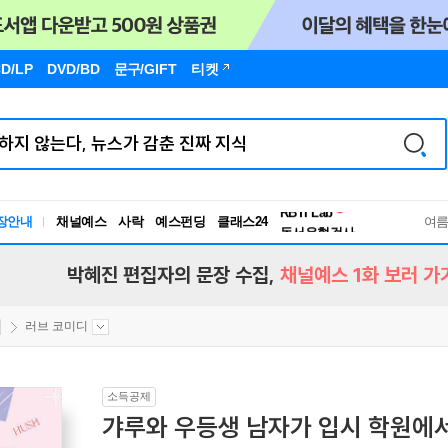
D/LP
DVD/BD
문구
/GIFT
티켓
장안내
채널예스
사락
예스펀딩
클래스24
독서유형검사
여
RBTI Lab
독서유형검사
박혜진 편집자의 문장 수집,
채널예스 1화 보러 가
러브 코미디
소득공제
갸루와 우등생 남자가 입시 학원에서