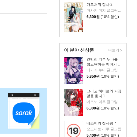
가르쳐줘 집사 2
마사키 미치 글그림/김수연 역
6,300
원
(10% 할인)
이 분야 신상품
더보기
건방진 갸루 누나를
참교육하는 이야기 1
에가키 누마 글그림
5,850
원
(10% 할인)
그리고 히어로와 거짓
말을 한다 1
네즈노 미쿠 글그림
6,300
원
(10% 할인)
네즈미의 첫사랑 7
오오세토 리쿠 글그림
5,400
원
(10% 할인)