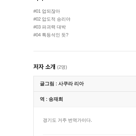
#01 업되잖아
#02 압도적 승리야
#03 파괴력 대박
#04 특등석인 듯?
저자 소개
(2명)
글그림 :
사쿠라 리아
역 :
송재희
경기도 거주 번역가이다.