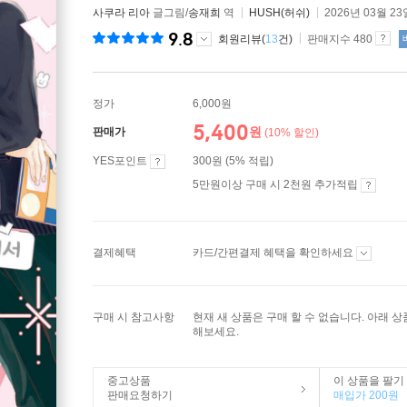
사쿠라 리아
글그림/
송재희
역
HUSH(허쉬)
2026년 03월 23
9.8
회원리뷰(
13
건)
판매지수 480
정가
6,000원
5,400
원
판매가
(10% 할인)
YES포인트
300원 (5% 적립)
5만원이상 구매 시 2천원 추가적립
결제혜택
카드/간편결제 혜택을 확인하세요
구매 시 참고사항
현재 새 상품은 구매 할 수 없습니다. 아래 
해보세요.
중고상품
이 상품을 팔기
판매요청하기
매입가 200원