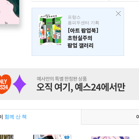
프랑스
퐁피두센터 기획
[아트 팝업북]
초현실주의
팝업 갤러리
들이
함께 산 책