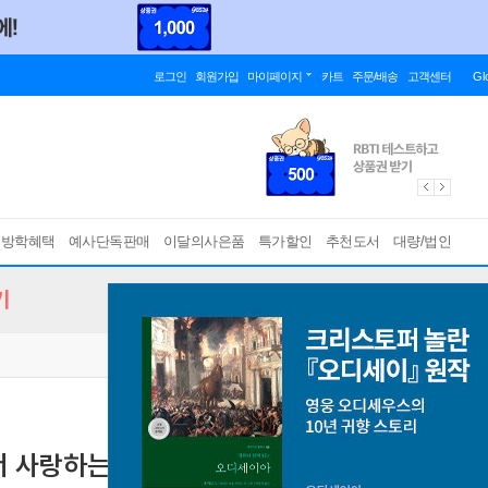
로그인
회원가입
마이페이지
카트
주문/배송
고객센터
Gl
름방학혜택
예사단독판매
이달의사은품
특가할인
추천도서
대량/법인
기
 사랑하는 이야기 1
[ 초판한정부록 : 띠지 ]