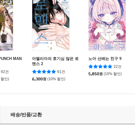
UNCH MAN
아멜리아의 호기심 많은 로
노아 선배는 친구 9
맨스 2
22건
62건
61건
5,850
원
(10% 할인)
 할인)
6,300
원
(10% 할인)
야기 1
배송/반품/교환