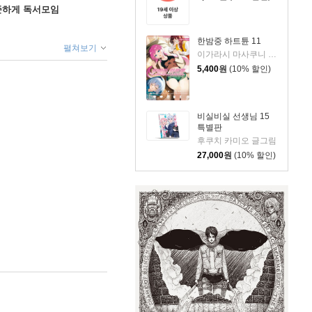
꾸준하게 독서모임
한밤중 하트튠 11
펼쳐보기
이가라시 마사쿠니 글그림
5,400
원
(10% 할인)
비실비실 선생님 15
특별판
후쿠치 카미오 글그림
27,000
원
(10% 할인)