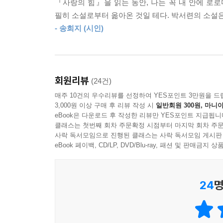
『사랑의 힘』을 읽는 동안, 나는 꼭 내 안에 로로
찾아오던데……
필히 소설로부터 옮아온 것일 테다. 박서련의 소설
--- p.361,「Love, it’s a bit old-fashioned」중에서
- 송희지 (시인)
Ep. 4―문어와 나: “독점 관계 지향인들의 죄의식
부정을 저지른 ‘당신’은 도망치듯 유학 시절의 도시
아내와의 추억을 떠올리게도 하는 곳이기에 ‘당신’은
상냥한 남성과 합석하게 되고, 그의 앞에서 이유를
회원리뷰
(24건)
펠리페가 ‘당신’의 손 위에 자신의 손을 포개기 전까
매주 10건의 우수리뷰를 선정하여 YES포인트 3만원을 드
3,000원 이상 구매 후 리뷰 작성 시
일반회원 300원, 마니아
Ep. 5―Everything is gross but you: “예수
eBook은 다운로드 후 작성한 리뷰만 YES포인트 지급됩니
마담 ‘툴루즈’는 ‘사랑의 진리’라는 이름의, 능동
클래스는 첫번째 회차 주문확정 시점부터 마지막 회차 주문
사락 독서모임으로 진행된 클래스는 사락 독서모임 게시판
바구니 따겠어, 이렇게 생각하는 것처럼 사랑을 
eBook 페이백, CD/LP, DVD/Blu-ray, 패션 및 판매금
무성애자인 ‘샤시’는 마담의 눈에 불가사의(하고도 
못하는 것은 그 일이 당신의 소질에 맞지 않아서일지 
위대한 사랑의 존재로 만들고 말겠어요.”(241쪽)
24
명
Ep. 6―드라마: “시간을 돌려도 나는 똑같은 실수를
기적과도 같은 첫 만남, 그리고 썸, 고백의 시간을 