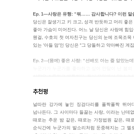
하여, 사랑이란 바로 이런 것이라 당신은 믿어 의심
아진 실상의 총합, 그것이 당신에게는 사랑이었습니
Ep. 1―사랑은 유행: “뭐…… 감사합니다? 이런 
--- pp.166-167, 「문어와 나」 중에서
당신은 잘생기고 키 크고, 성격 반듯하고 머리 좋은
좋아 가슴이 미어진다. 어느 날 당신은 사랑에 힘입
“우리가 자고, 우리가 쉴 때도 사랑은 잠들지 않고
웬걸, 수호의 첫 여자친구는 당신의 눈에 조목조목 
--- p. 243, 「Everything is gross but you」 중에서
있는 ‘아들 맘’인 당신은 “그 당돌하고 약아빠진 계집
사랑의 먹이는 말하기와 듣기야. 그 먹이의 영양분은
Ep. 2―(몸에) 좋은 사람: “선배도 아는 줄 알았는
--- p. 255, 「드라마」중에서
누군가가 누군가를 좋아하고 싶어 안달이 난 봄의 캠퍼
사랑은 소중하고 애틋하다. 독서 모임에서 만난, ‘나’
이 비천한 내가 당신처럼 고귀한 존재를 감히 사
알게 해준 현우 선배. ‘나’는 그의 도서 대출을
물론 이는 사랑에 빠진 이들이 즐기는 문법 가운데 
추천평
사주세요. 술 사주세요.”(91쪽)
낙차를 거침없이 침범함으로써 사랑의 크기를 확인하
물론 나는 숭배받을 기회를 마다하는 성격이 아니었
널따란 강가에 놓인 징검다리를 폴짝폴짝 뛰어다
Ep. 3―어떤 사랑의 악마가 있어: “사랑, 그것은
--- p. 336, 「우주에서 가장 신분 차이 나는 짝사
넘나든다. 그 사이마다 들끓는 사랑, 이라는 난데없
또래 남자들에게는 전혀 마음이 동하지 않는 ‘나’. 
때로는 추운 밤 같은, 때로는 가정법원 같은, 때
차리고 살라며 아우성친다. 그런 걱정 때문 탓은 아
“내가 보기에 AI 데이팅 하는 사람 중에 이게 가짜
순식간에 누군가의 발소리처럼 둔중해지는 그 멜로
그런데 ‘나’는 로로마 반응성이 낮은 경우인 걸까?
주는가, 문젠 그거야. 중요한 건 실체가 아니라 실감