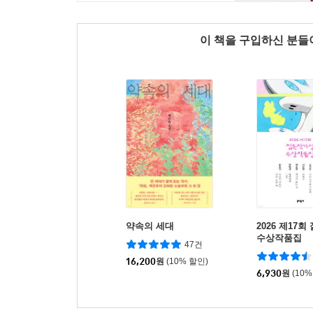
이 책을 구입하신 분
약속의 세대
2026 제17
수상작품집
47건
16,200
원
(10% 할인)
6,930
원
(10%