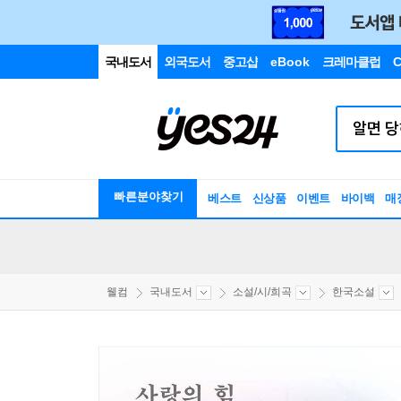
국내도서
외국도서
중고샵
eBook
크레마클럽
C
빠른분야찾기
베스트
신상품
이벤트
바이백
매
웰컴
국내도서
소설/시/희곡
한국소설