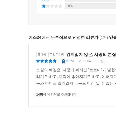
작가의 말
0%
0%
오늘만은 최소한의 단어들로 사랑을 말할 수 있을 것
사랑을 잃을 때 우리는 조금씩 부서진다.
부서진 우리에게는 다시 사랑이 필요하다.
부서졌으면서도 사랑을 하려 한다.
예스24에서 우수작으로 선정한 리뷰가
(1건)
있습
부서졌기 때문에.
이 힘은 늘 내 상상력을 미천한 것으로 만든다.
간지럽지 않은, 사랑의 본
종이책
주간우수작
l****a
2026-04-10
신고
|
|
|
사랑해.
소설의 배경은, 사랑에 빠지면 "로로마"가 발현
리기도 하고, 후각이 좋아지기도 하고, 예뻐지기
부서진 내가 부서진 너를.
구와 어디로 흘러갈지 누구도 미리 알 수 없는 것
박서련
14명
이 이 리뷰를 추천합니다.