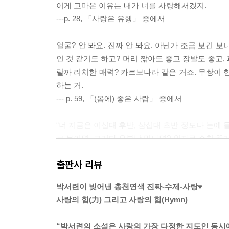
이게 고마운 이유는 내가 너를 사랑해서겠지.
---p. 28, 「사랑은 유행」 중에서
얼굴? 안 봐요. 진짜 안 봐요. 아닌가 조금 보긴 보
인 것 같기도 하고? 머리 짧아도 좋고 장발도 좋고,
랄까 리치한 매력? 카르보나라 같은 거죠. 무쌍이 
하는 거.
--- p. 59, 「(몸에) 좋은 사람」 중에서
“너 지금은 이십대 후반, 삼십대 초반 정도나 눈에 
로 보이면. 그러다 유부남 만나면? 위자료 수천 뜯기
야 돼.”
출판사 리뷰
“뭐야, 그 구체적인 저주는?”
“저주가 아니고 미친아 그러니까 정신 똑바로 차리고
박서련이 빚어낸 총천연색 진짜-수제-사랑♥
어쩌겠어, 대디 이슈인걸.
사랑의 힘(力) 그리고 사랑의 힘(Hymn)
--- p. 117, 「어떤 사랑의 악마가 있어」 중에서
“박서련의 소설은 사랑의 가장 다정한 지도인 동시에