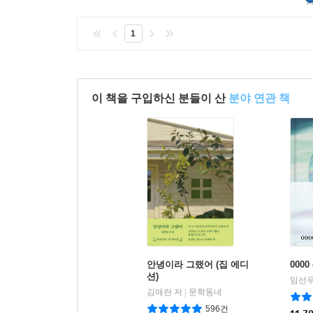
1
이 책을 구입하신 분들이 산
분야 연관 책
안녕이라 그랬어 (집 에디
0000
션)
임선우
김애란 저
문학동네
|