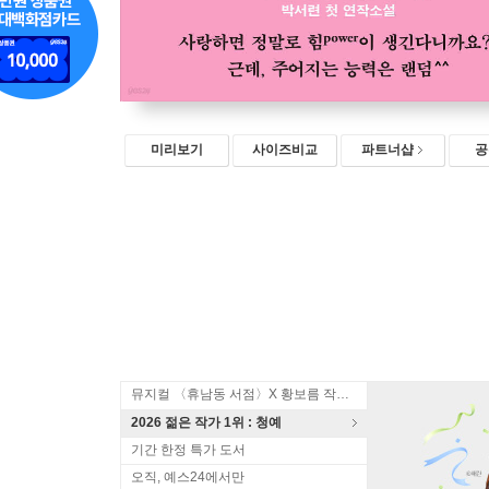
미리보기
사이즈비교
파트너샵
공
뮤지컬 〈휴남동 서점〉X 황보름 작가 북토크
2026 젊은 작가 1위 : 청예
기간 한정 특가 도서
오직, 예스24에서만