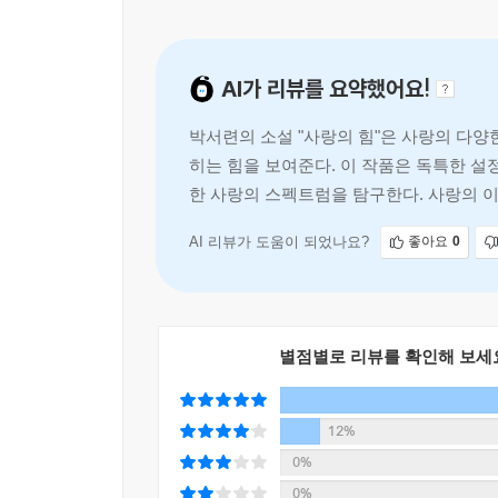
당일에 손잡고 구청으로 달려간, 그러고는 두 달 만
날이기도 하다. “무사고 운전 경력을 자랑하던 네가
그것을 본 ‘나’는. “우리 사랑이 무너지고 있다는 생
AI가 리뷰를 요약했어요!
Ep. 7―우주에서 가장 신분 차이 나는 짝사랑: “이
박서련의 소설 "사랑의 힘"은 사랑의 다양
2001년, ‘나’는 애인의 죽음 이후 괴로워하다 
히는 힘을 보여준다. 이 작품은 독특한 설
지점에서 한참 떨어진 곳까지 떠내려간다. 그곳에서 
한 사랑의 스펙트럼을 탐구한다. 사랑의 
이후 여태 단 한마디도 알아들을 수 없던 그의 언어
가감 없이 보여준다.
추호도 없다.
AI 리뷰가 도움이 되었나요?
좋아요
0
Ep. 8―Love, it’s a bit old-fashioned: “
고교 시절의 첫사랑과 헤어진 후 ‘나’는 되는 
엉망”(363쪽)인 나날. ‘나’는 입시도 취업도 잘
만드는 앱은 AI 인격을 생성해 데이트 상대로 삼는 
별점별로 리뷰를 확인해 보세
헤어지는 게 아니었는데. 미안해. 그때. 정말 미안했
묻는다. “오늘 반창회 올 거야?”(383쪽)
12%
0%