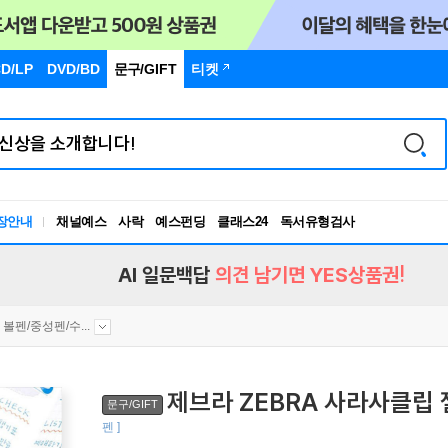
D/LP
DVD/BD
문구
/GIFT
티켓
독서유형검사
장안내
채널예스
사락
예스펀딩
클래스24
RBTI Lab
독서유형검사
AI 일문백답
의견 남기면 YES상품권!
볼펜/중성펜/수...
제브라 ZEBRA 사라사클립 젤
문구/GIFT
펜 ]