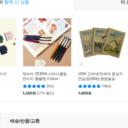
들이
함께 산 상품
이
마크
제브라 ZEBRA 사라사클립
1000 고려대/연세대 중성지
빈티지 젤볼펜 0.5mm
연습장(28매)-랜덤발송-
건
29건
798건
1,500
원
(17% 할인)
1,000
원
배송/반품/교환