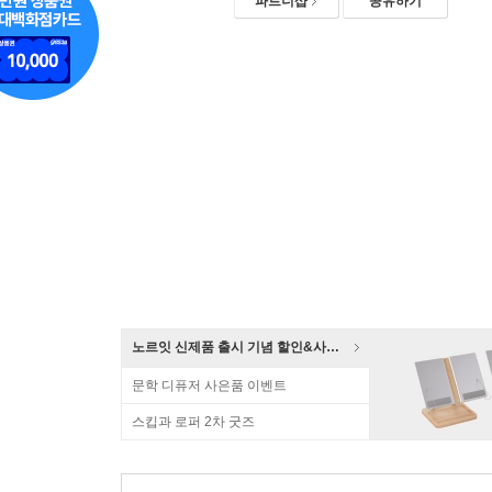
파트너샵
공유하기
노르잇 신제품 출시 기념 할인&사은품 증정!
문학 디퓨저 사은품 이벤트
스킵과 로퍼 2차 굿즈