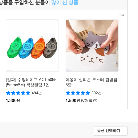
 상품을 구입하신 분들이
많이 산 상품
3
/4
[알파] 수정테이프 ACT-5055
야옹이 실리콘 코스터 컵받침
(5mmx5M) 색상랜덤 1입
5종
494건
392건
1,300
원
1,500
원
(6% 할인)
옵션 선택하기