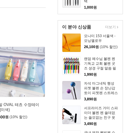
택
1,000
원
이 분야 신상품
더보기
모나미 153 서울색 -
모닝옐로우
26,100
원
(10% 할인)
랜덤 예수님 볼펜 펜
기독교 교회 볼펜 굿
즈 셩경 구절 말씀 필
기구 주일학교 선물
1,990
원
필사 펜
자석 마그네틱 행성
피젯 볼펜 손 장난감
토이 피젯펜 스트레스
해소 집중력강화 학용
3,890
원
품 필기구
발 OVAL 테쵸 수정테이
서프라이즈 거미 스파
(미색)
이더 볼펜 펜 쓸데없
800
원
(10% 할인)
는 쓸모없는 친구 웃
긴 선물 만우절 할로
3,490
원
윈 소품 템
국내 제작 웰빙펜 수