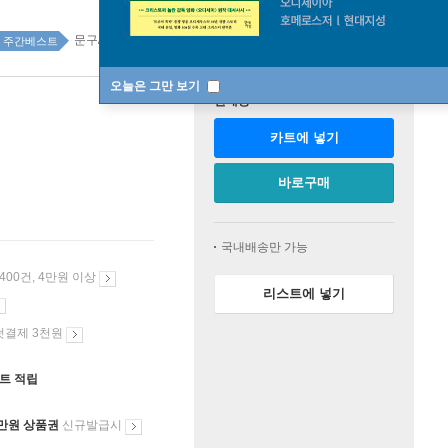
문구/GIFT종합 3위
디자인문구 2위
주간베스트
오늘은 그만 보기
판매중
카트에 넣기
바로구매
국내배송만 가능
 400건, 4만원 이상
리스트에 넣기
첫결제 3천원
인트 적립
만원 상품권
신규발급시