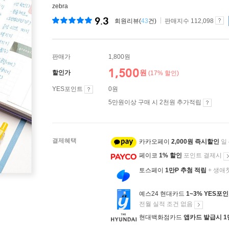
zebra
9.3
회원리뷰(
43
건)
판매지수 112,098
판매가
1,800원
1,500
원
할인가
(17% 할인)
YES포인트
0원
5만원이상 구매 시 2천원 추가적립
결제혜택
카카오페이
2,000원 즉시할인
일
페이코
1% 할인
포인트 결제시
토스페이
1만P 추첨 적립
+ 생애
예스24 현대카드
1~3% YES포
전월 실적 조건 없음
현대백화점카드
앱카드 발급시 1