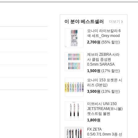
이 분야 베스트셀러
더보기
모나미 라이브칼라 6
색 세트_Grey mood
2,700
원
(55% 할인)
제브라 ZEBRA 사라
사 클립 중성펜
0.5mm SARASA
CLIP
1,500
원
(17% 할인)
모나미 153 포켓몬 시
리즈 (3본입)
3,500
원
(13% 할인)
미쯔비시 UNI 150
JETSTREAM(유니볼)
젯스트림 볼펜
_0.5mm_블랙
1,800
원
FX ZETA
0.5/0.7/1.0mm 3종 선