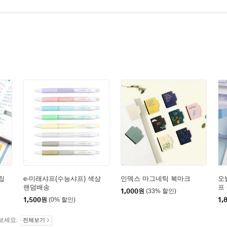
립
e-미래샤프(수능샤프) 색상
인덱스 마그네틱 북마크
오
랜덤배송
프 
1,000
원
(33% 할인)
1,500
원
(0% 할인)
1,
보세요.
전체보기