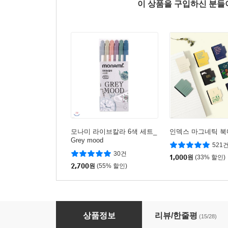
이 상품을 구입하신 분
모나미 라이브칼라 6색 세트_
인덱스 마그네틱 북
Grey mood
521
30건
1,000
원
(33% 할인)
2,700
원
(55% 할인)
제브라 ZEBRA 사라사클립 젤볼펜 0.3/0.7mm
상품정보
리뷰/한줄평
(15/28)