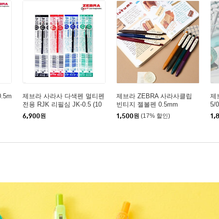
.5m
제브라 사라사 다색펜 멀티펜
제브라 ZEBRA 사라사클립
제브
전용 RJK 리필심 JK-0.5 (10
빈티지 젤볼펜 0.5mm
5/
개입)
6,900
원
1,500
원
(17% 할인)
1,