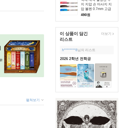
지 지압 손 마사지 지
압 볼펜 0.7mm 고급
사무용 홍보용 판촉물
490
원
볼펜 인쇄 각인 판촉
물 행사용품 사은품
개업선물 답례품
이 상품이 담긴
더보기
리스트
h********8
님의 리스트
2026 2학년 전학공
펼쳐보기