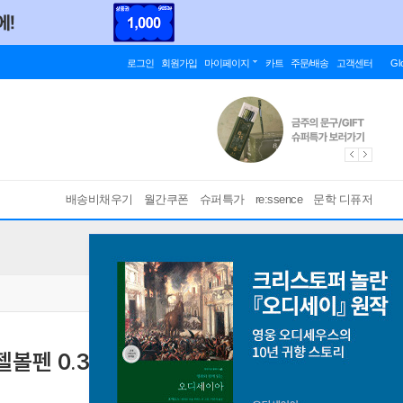
로그인
회원가입
마이페이지
카트
주문/배송
고객센터
Gl
배송비채우기
월간쿠폰
슈퍼특가
re:ssence
문학 디퓨저
볼펜 0.3/0.7mm
[ 제브라 베스트셀러, 부드럽고 진한 젤볼