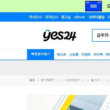
국내도서
외국도서
중고샵
eBook
크레마클럽
C
빠른분야찾기
베스트
신상품
이벤트
바이백
매
웰컴
문구/GIFT
디자인문구
필기구