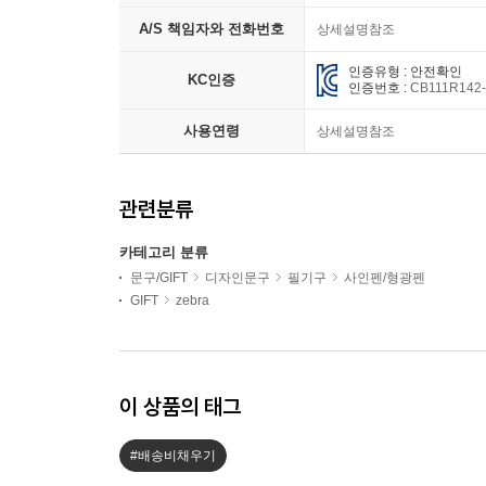
A/S 책임자와 전화번호
상세설명참조
인증유형 : 안전확인
KC인증
인증번호 :
CB111R142
사용연령
상세설명참조
관련분류
카테고리 분류
문구/GIFT
디자인문구
필기구
사인펜/형광펜
GIFT
zebra
이 상품의 태그
#배송비채우기