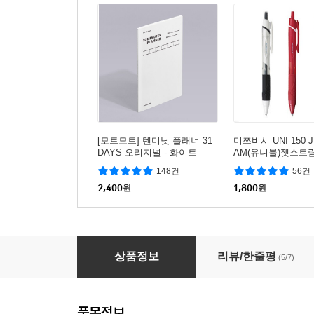
[모트모트] 텐미닛 플래너 31
미쯔비시 UNI 150 
DAYS 오리지널 - 화이트
AM(유니볼)젯스트림
5mm_블루
148건
56건
2,400
원
1,800
원
제브라 ZEBRA 마일드라이너
상품정보
리뷰/한줄평
(5/7)
품목정보