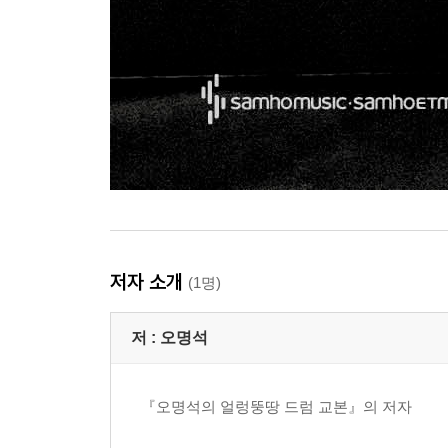
저자 소개
(1명)
저 :
오명석
『오명석의 얼렁뚱땅 드럼 교본』의 저자