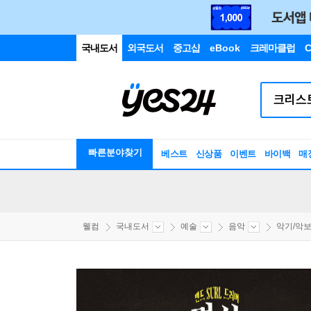
국내도서
외국도서
중고샵
eBook
크레마클럽
C
빠른분야찾기
베스트
신상품
이벤트
바이백
매
웰컴
국내도서
예술
음악
악기/악