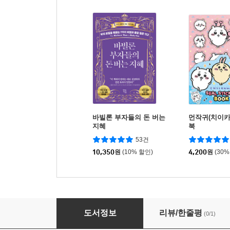
바빌론 부자들의 돈 버는
먼작귀(치이카
지혜
북
53건
10,350
원
(10% 할인)
4,200
원
(30%
오명석의 얼렁뚱땅 드럼 교본
도서정보
리뷰/한줄평
(0/1)