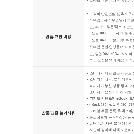
모바일 쿠폰의 경우 유효기간(
빗물인지 눈물인지 알 수 없는 액체 방울들이 하염
고객의 단순변심 및 착오구
직수입양서/직수입일서중 일
단, 아래의 주문/취소 조건인
오늘 00시 ~ 06시 30분 
반품/교환 비용
오늘 06시 30분 이후 주문
직수입 음반/영상물/기프트 
단, 당일 00시~13시 사이
박스 포장은 택배 배송이 가
소비자의 책임 있는 사유로 
소비자의 사용, 포장 개봉에 
복제가 가능한 상품 등의 포장을 
소비자의 요청에 따라 개별
디지털 컨텐츠인 eBook, 
eBook 대여 상품은 대여 기
모바일 쿠폰 등록 후 취소/환
반품/교환 불가사유
중고상품이 구매확정(자동 
LP상품의 재생 불량 원인이 기
시간의 경과에 의해 재판매가