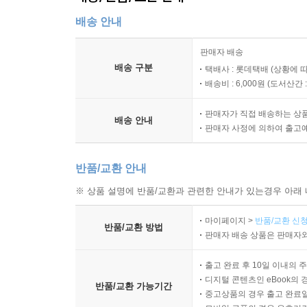
첫째 갈매기가 낳게 될 알을 먹지 않고, 둘째 알을
배송 안내
소르바스에게는 몹시 버거운 약속이었다. 그렇지만 
최선을 다한다.
판매자 배송
배송 구분
택배사 : 롯데택배 (상황에 
낯설고 힘든 상황에 부딪힌 소르바스는 항구의 고
배송비 : 6,000원 (
도서산간 : 
받으면서 알을 부화시키고, 태어난 새끼갈매기 아
판매자가 직접 배송하는 상
가르친다는 세 번째 약속은 소르바스와 그의 친구
배송 안내
판매자 사정에 의하여 출고
찾아내서 아포르뚜나다에게 가르쳐보지만 열일곱 차
반품/교환 안내
결국 소르바스는 고양이 세상 밖에서 누군가의 도
소통해서는 안된다”는 것은 고양이 사회의 금기였
※ 상품 설명에 반품/교환과 관련한 안내가 있는경우 아래 
소르바스는 신뢰할 수 있는 유일한 인간인 한 시인
마이페이지 >
반품/교환 신청
반품/교환 방법
판매자 배송 상품은 판매자와
비가 오는 어느 날 저녁, 항구의 고양이들과 시인은
떠는 아포르뚜나다에게 엄마 고양이 소르바스는 말
출고 완료 후 10일 이내의 
“날개만으로 날 수 있는 건 아냐! 오직 날려고 노력할
디지털 콘텐츠인 eBook의 
반품/교환 가능기간
중고상품의 경우 출고 완료일
마침내 아포르뚜나다는 난간을 박차고 비가 내리