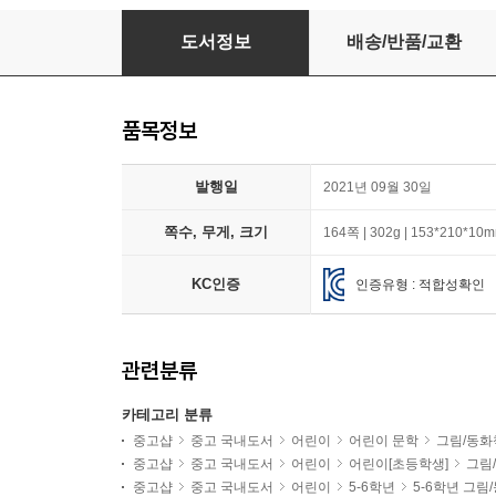
갈매기에게 나는 법을 가르쳐준 고양이
도서정보
배송/반품/교환
품목정보
발행일
2021년 09월 30일
쪽수, 무게, 크기
164쪽 | 302g | 153*210*10
KC인증
인증유형 : 적합성확인
관련분류
카테고리 분류
중고샵
중고 국내도서
어린이
어린이 문학
그림/동화
중고샵
중고 국내도서
어린이
어린이[초등학생]
그림
중고샵
중고 국내도서
어린이
5-6학년
5-6학년 그림