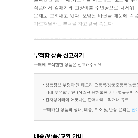
작품에서 갈매기와 고양이를 주인공으로 내세워,
문체로 그려내고 있다. 오염된 바닷물 때문에 죽
가르쳐달라는 부탁을 하고 결국 죽는다.
이 상황으로부터 갈매기와의 약속을 지키기 위한 
인간 사이의 관계의 회복이란 우리 시대의 화두와 
부적합 상품 신고하기
작품은 1996년 유럽 최고의 베스트셀러가 됐으며,
모두 읽어볼 가치가 있는 훌륭한 이야기”(쥐트 도이
구매에 부적합한 상품은 신고해주세요.
몸집이 큰 검은 고양이 소르바스,
상품정보 부정확 (카테고리 오등록/상품오등록/상품
어미를 잃은 새끼 갈매기에게 나는 법을 가르치다
거래 부적합 상품 (청소년 유해물품/기타 법규위반 
전자상거래에 어긋나는 판매사례 : 직거래 유도
한 갈매기가 함부르크 항구 근처의 북해에서 기름
구매하신 상품의 상태, 배송, 취소 및 반품 문의는
판
갈매기. 마지막 남은 힘을 다해 육지로 날아가다
고양이 소르바스와 만나게 된다.
배송/반품/교환 안내
고양이 소르바스는 죽어 가는 갈매기에게 세 가지 