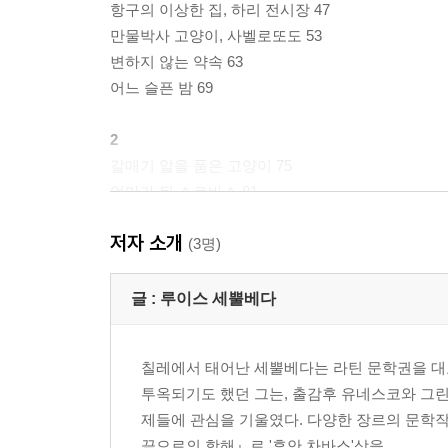
항구의 이상한 집, 하리 전시장 47
만물박사 고양이, 사벨로또도 53
변하지 않는 약속 63
어느 슬픈 밤 69
2
갈매기 알을 품은 고양이 75
엄마가 된 소르바스 81
두 건달 고양이 89
저자 소개
왕초 쥐와의 협상 95
(3명)
수컷일까 암컷일까 105
진정한 행운아, 아포르뚜나다 113
글 :
루이스 세뿔베다
나는 법을 배우는 갈매기 119
고양이들의 최종결정 127
칠레에서 태어난 세뿔베다는 라틴 문학권을 대
선택된 인간, 시인 133
투옥되기도 했던 그는, 출감후 유네스코와 그
시인을 만나다 139
제들에 관심을 기울였다. 다양한 장르의 문학
날아라, 아포르뚜나다 149
끝으로의 항해』로 '후안 차바스'상을...