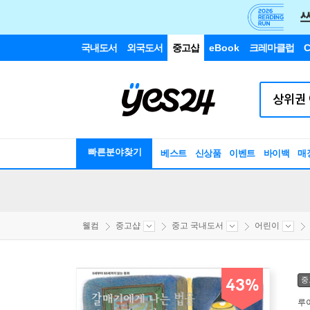
국내도서
외국도서
중고샵
eBook
크레마클럽
C
빠른분야찾기
베스트
신상품
이벤트
바이백
매
웰컴
중고샵
중고 국내도서
어린이
중
43%
루