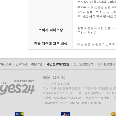
전자상거래 등에서의 소비자
eBook 세트 상품은 일괄 
1개의 상품으로 취급 및 판매
우, 세트 상품 전부 및 세트
상품의 불량에 의한 반품, 교
소비자 피해보상
준하여 처리됨
환불 지연에 따른 배상
대금 환불 및 환불 지연에 
회사소개
인재채용
이용약관
개인정보처리방침
청소년보호정책
도서홍보안내
대표 : 김석환, 최세라
주소 : 서울시 영등포구 은행로 11, 5층~6층(여의도동,일신
사업자등록번호 : 229-81-37000 통신판매업신고 : 제 200
이메일 : yes24help@yes24.com 호스팅 서비스사업자 :
Copyright ⓒ YES24 Corp. All Rights Reserved.