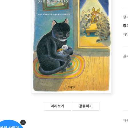
정
중
Y
결
미리보기
공유하기
배