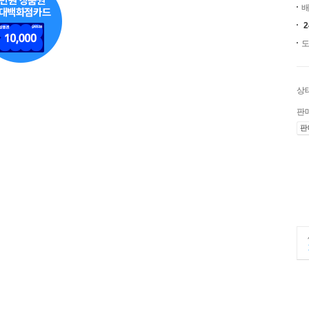
배
도
상
판
판