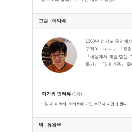
옮긴이의 말 159
그림 :
이억배
1960년 경기도 용인
구쟁이 ㄱㄴㄷ』 『잘잘
『세상에서 제일 힘센 
들기』 『5대 가족』 들
작가와 인터뷰
(1개)
[읽다]
이억배, 티베트에 가면 누구나 시인이 된다
역 :
유왕무