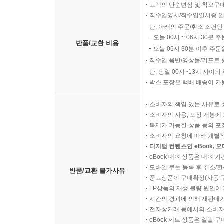
고객의 단순변심 및 착오구
직수입양서/직수입일서중 일
단, 아래의 주문/취소 조건인
오늘 00시 ~ 06시 30분 
반품/교환 비용
오늘 06시 30분 이후 주문
직수입 음반/영상물/기프트 
단, 당일 00시~13시 사이
박스 포장은 택배 배송이 가
소비자의 책임 있는 사유로 
소비자의 사용, 포장 개봉에 
복제가 가능한 상품 등의 포장을 
소비자의 요청에 따라 개별
디지털 컨텐츠인 eBook, 
eBook 대여 상품은 대여 기
모바일 쿠폰 등록 후 취소/환
반품/교환 불가사유
중고상품이 구매확정(자동 
LP상품의 재생 불량 원인이 기
시간의 경과에 의해 재판매가
전자상거래 등에서의 소비자
eBook 세트 상품은 일괄 