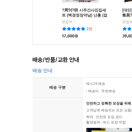
?周刊?哄 시주간사진집세
[대만
트 (백경정장약남) 난홍 (잡
集寫
지+포스터 4장+카드 8장)
印刷
편집부
편집
|
2건
17,000
원
39,0
배송/반품/교환 안내
배송 안내
예스24 배송
배송 구분
배송비 : 무료배송
안전하고 정확한 포장을 위해 
고객님께 배송되는 모든 상품을
목적 : 안전한 포장 관리
촬영범위 : 박스 포장 작업