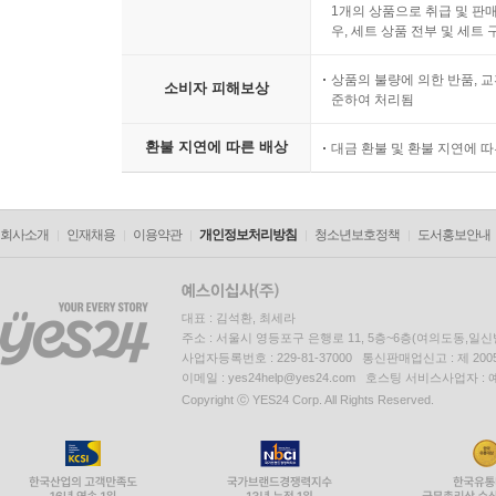
1개의 상품으로 취급 및 판매
우, 세트 상품 전부 및 세트
상품의 불량에 의한 반품, 교
소비자 피해보상
준하여 처리됨
환불 지연에 따른 배상
대금 환불 및 환불 지연에 
회사소개
인재채용
이용약관
개인정보처리방침
청소년보호정책
도서홍보안내
대표 : 김석환, 최세라
주소 : 서울시 영등포구 은행로 11, 5층~6층(여의도동,일신
사업자등록번호 : 229-81-37000 통신판매업신고 : 제 200
이메일 : yes24help@yes24.com 호스팅 서비스사업자 :
Copyright ⓒ YES24 Corp. All Rights Reserved.