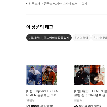
외국도서
중국도서/기타 아시아 도서
잡지
이 상품의 태그
#워시환니_중드에빠질줄몰랐지
#어덕행덕
#니가내
[C형] Happer's BAZAA
[C형] 睿士ELLEMEN 엘
R MEN 芭莎男士 하퍼
르맨 중국 2026년 06월
스 바자 맨 중국 2026년
호 : 진철원 (?哲?) 커버
편집부
편집부
|
|
08월호 : 후명호 (侯明
(A형 잡지+B형 잡지+카
52,000
원
(0% 할인)
45,000
원
(0% 할인)