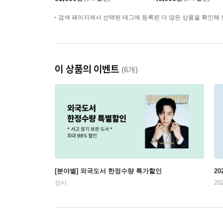
昊) 커버 (A형 잡지+B형
드 10장+포스터 1장+엽
잡지+카드 8장)
서 1장)
검색 페이지에서 선택된 태그에 등록된 더 많은 상품을 확인해 
이 상품의 이벤트
(6개)
[분야별] 외국도서 한정수량 특가할인
20
상시
20