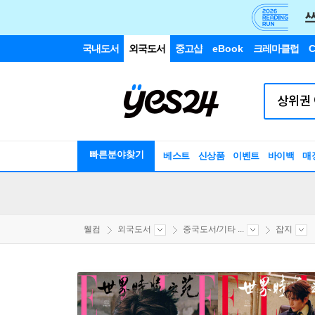
국내도서
외국도서
중고샵
eBook
크레마클럽
C
빠른분야찾기
베스트
신상품
이벤트
바이백
매
웰컴
외국도서
중국도서/기타 ...
잡지