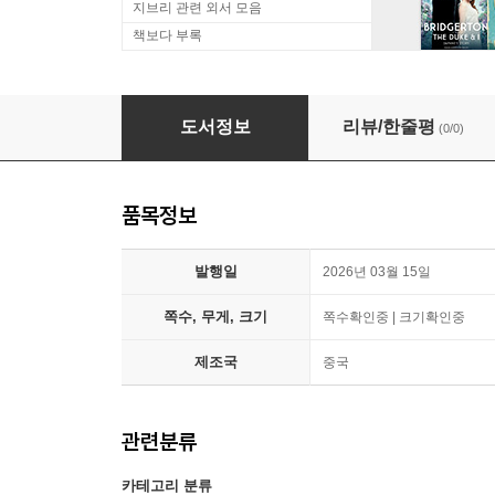
지브리 관련 외서 모음
책보다 부록
[B형] ELLE 世界時裝之苑 엘르 중국 2026년 0
도서정보
리뷰/한줄평
(0/0)
품목정보
발행일
2026년 03월 15일
쪽수, 무게, 크기
쪽수확인중 | 크기확인중
제조국
중국
관련분류
카테고리 분류