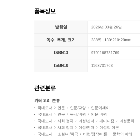
품목정보
발행일
2026년 03월 26일
쪽수, 무게, 크기
288쪽 | 130*210*20mm
ISBN13
9791168731769
ISBN10
1168731763
관련분류
카테고리 분류
국내도서
인문
인문/교양
인문에세이
국내도서
인문
독서/비평
인문 비평
국내도서
사회 정치
여성/젠더
페미니즘
여성문화
국내도서
사회 정치
여성/젠더
여성학 이론
국내도서
소설/시/희곡
비평/창작/이론
문학의 이해