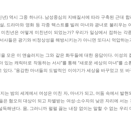
친년) 역시 그중 하나다. 남성중심의 지배질서에 따라 구축된 근대 
설, 드라마와 영화 등 각종 텍스트를 빌려 마녀와 광녀로 불리우는 
? 미친년은 어떻게 미친년이 되었는가? 우리가 일상에서 접하는 각
그 서사들은 광기와 비정상성을 해방시키는가 아니면 또다시 억압하는
을 모은 이 앤솔러지는 그와 같은 화두들에 대한 응답이다. 이성의 
아 있는 캐릭터로 작동하는 서사”를 통해 “새로운 세상의 마녀”를 소
고 있다. "용감한 마녀들의 도발적인 이야기가 세상을 바꾸었고 또 
는 밤의 세계에서 여성은 미친 자, 마녀가 되고, 어둠 속에서 발현
글들은 혐오의 대상이 되고 차별받는 여성-소수자의 낮은 자리에 서는
득해낸다. 몸, 그러니까 펄펄 끓는 내장 없이는 말할 수 없는 우리