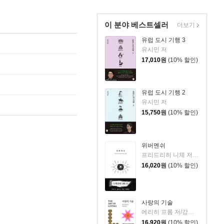
이 분야 베스트셀러
더보기
유럽 도시 기행 3
유시민 저
17,010
원
(10% 할인)
유럽 도시 기행 2
유시민 저
15,750
원
(10% 할인)
위버멘쉬
프리드리히 니체 저/어나니머스 역
16,020
원
(10% 할인)
사랑의 기술
에리히 프롬 저/강주헌 역
16,920
원
(10% 할인)