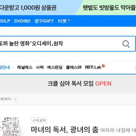
D/LP
DVD/BD
문구
/GIFT
티켓
독서유형검사
장안내
채널예스
사락
예스펀딩
클래스24
RBTI Lab
독서유형검사
크클 심야 독서 모임
OPEN
문에세이
소득공제
마녀의 독서, 광녀의 춤
여자의 내장에 