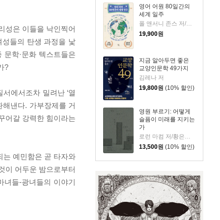
영어 어원 80일간의
세계 일주
폴 앤서니 존스 저/고정아 역
합리성은 이들을 낙인찍어
19,900
원
여성들의 탄생 과정을 낯
종 문학·문화 텍스트들은
지금 알아두면 좋은
가?
교양인문학 49가지
김레나 저
19,800
원
(10% 할인)
질서에서조차 밀려난 ‘열
환해낸다. 가부장제를 거
영원 부르기: 어떻게
바꾸어갈 강력한 힘이라는
슬픔이 미래를 지키는
가
로런 마컴 저/황은주 역
13,500
원
(10% 할인)
되는 예민함은 곧 타자와
 것이 어두운 밤으로부터
 마녀들-광녀들의 이야기