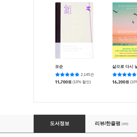
모순
삶으로 다시 
2,145건
11,700
원
(10% 할인)
16,200
원
(10
마녀의 독서, 광녀의 춤
도서정보
리뷰/한줄평
(9/8)