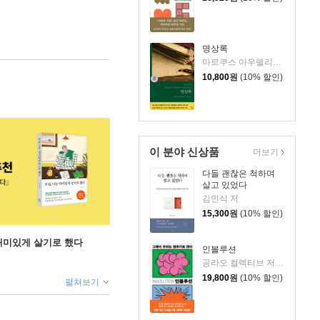
명상록
마르쿠스 아우렐리우스 저/박문재 역
10,800
원
(10% 할인)
이 분야 신상품
더보기
다들 괜찮은 척하며
살고 있었다
김민식 저
15,300
원
(10% 할인)
 재미있게 살기로 했다
인볼루션
공라오 컬렉티브 저/홍명교 역
19,800
원
(10% 할인)
펼쳐보기