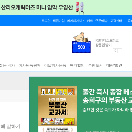
로그인
회원가입
마이페이지
카트
주문/배송
고객센터
Gl
젊은 작가
예사단독판매
이달의사은품
특가할인
추천도서
대량/법인
대해 말하기