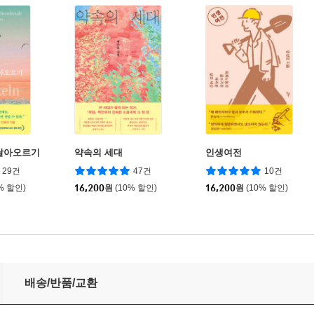
날아오르기
약속의 세대
인생여전
29건
47건
10건
% 할인)
16,200
원
(10% 할인)
16,200
원
(10% 할인)
배송/반품/교환