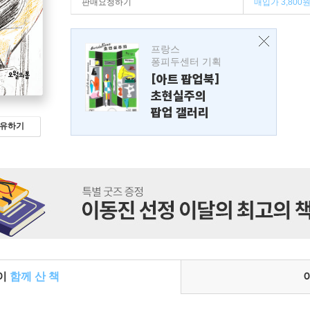
판매요청하기
매입가 3,800
프랑스
퐁피두센터 기획
[아트 팝업북]
초현실주의
팝업 갤러리
유하기
들이
함께 산 책