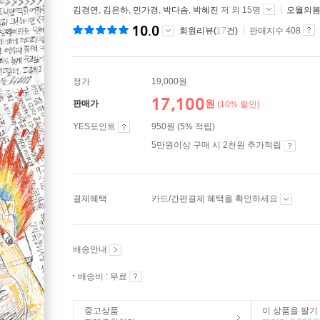
김경연
,
김은하
,
민가경
,
박다솜
,
박혜진
저 외 15명
오월의
10.0
회원리뷰(
17
건)
판매지수 408
정가
19,000원
17,100
원
판매가
(10% 할인)
YES포인트
950원 (5% 적립)
5만원이상 구매 시 2천원 추가적립
결제혜택
카드/간편결제 혜택을 확인하세요
배송안내
배송비 : 무료
중고상품
이 상품을 팔기