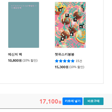
메신저 백
챗위스키봉봉
10,800
원
(10% 할인)
15건
15,300
원
(10% 할인)
17,100
카트에 넣기
바로구매
원