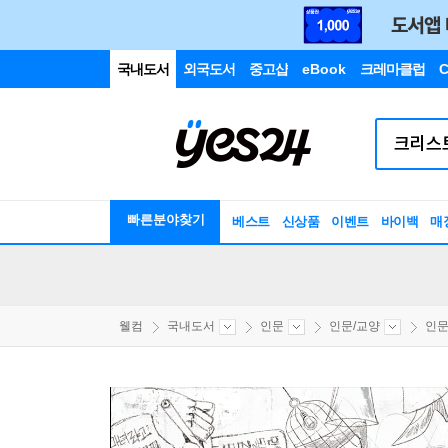
국내도서
외국도서
중고샵
eBook
크레마클럽
C
빠른분야찾기
베스트
신상품
이벤트
바이백
매
웰컴
국내도서
인문
인문/교양
인