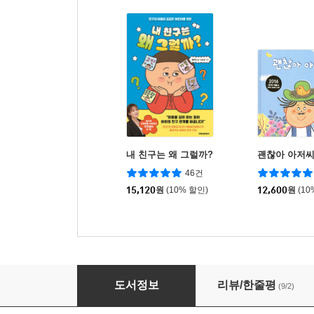
내 친구는 왜 그럴까?
괜찮아 아저
46건
15,120
원
(10% 할인)
12,600
원
(10
내 이름은 마리모
도서정보
리뷰/한줄평
(9/2)