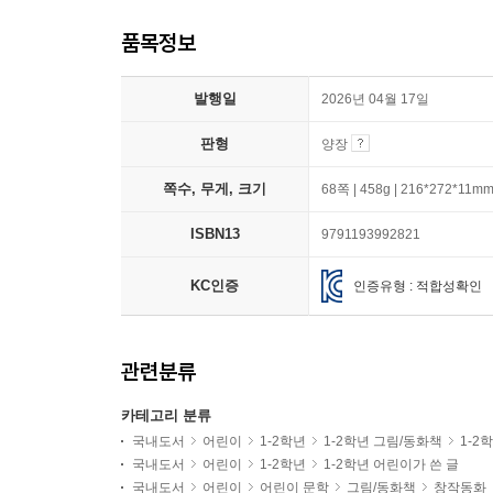
품목정보
발행일
2026년 04월 17일
판형
양장
쪽수, 무게, 크기
68쪽 | 458g | 216*272*11m
ISBN13
9791193992821
KC인증
인증유형 : 적합성확인
관련분류
카테고리 분류
국내도서
어린이
1-2학년
1-2학년 그림/동화책
1-2
국내도서
어린이
1-2학년
1-2학년 어린이가 쓴 글
국내도서
어린이
어린이 문학
그림/동화책
창작동화