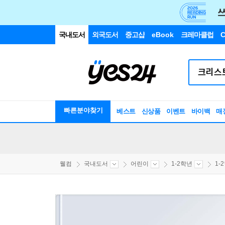
국내도서
외국도서
중고샵
eBook
크레마클럽
C
빠른분야찾기
베스트
신상품
이벤트
바이백
매
웰컴
국내도서
어린이
1-2학년
1-