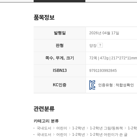
품목정보
발행일
2026년 04월 17일
판형
양장
쪽수, 무게, 크기
72쪽 | 472g | 217*272*11m
ISBN13
9791193992845
KC인증
인증유형 : 적합성확인
관련분류
카테고리 분류
국내도서
어린이
1-2학년
1-2학년 그림/동화책
1-2
국내도서
어린이
1-2학년
1-2학년 어린이가 쓴 글