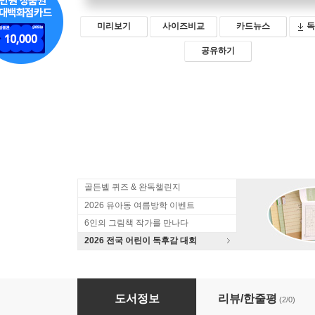
미리보기
사이즈비교
카드뉴스
독
공유하기
골든벨 퀴즈 & 완독챌린지
2026 유아동 여름방학 이벤트
6인의 그림책 작가를 만나다
2026 전국 어린이 독후감 대회
동업은 힘들어!! 새우 미용실
도서정보
리뷰/한줄평
(2/0)