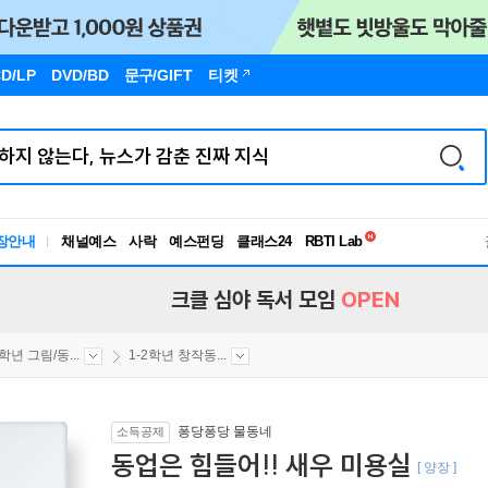
D/LP
DVD/BD
문구
/GIFT
티켓
독서유형검사
RBTI Lab
장안내
채널예스
사락
예스펀딩
클래스24
독서유형검사
크클 심야 독서 모임
OPEN
2학년 그림/동...
1-2학년 창작동...
퐁당퐁당 물동네
소득공제
동업은 힘들어!! 새우 미용실
[ 양장 ]