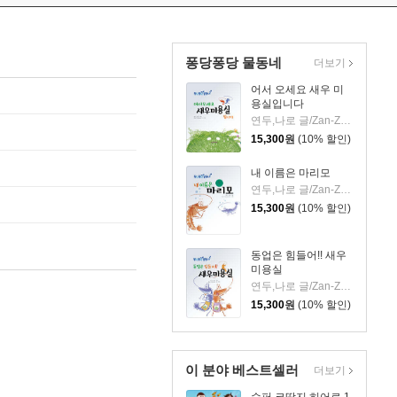
퐁당퐁당 물동네
더보기
어서 오세요 새우 미
용실입니다
연두,나로 글/Zan-Zacques H. 그림
15,300
원
(10% 할인)
내 이름은 마리모
연두,나로 글/Zan-Zacques H. 그림
15,300
원
(10% 할인)
동업은 힘들어!! 새우
미용실
연두,나로 글/Zan-Zacques H. 그림
15,300
원
(10% 할인)
이 분야 베스트셀러
더보기
슈퍼 코딱지 히어로 1