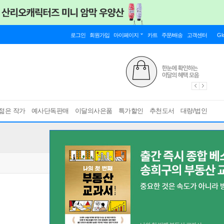
로그인
회원가입
마이페이지
카트
주문/배송
고객센터
Gl
젊은 작가
예사단독판매
이달의사은품
특가할인
추천도서
대량/법인