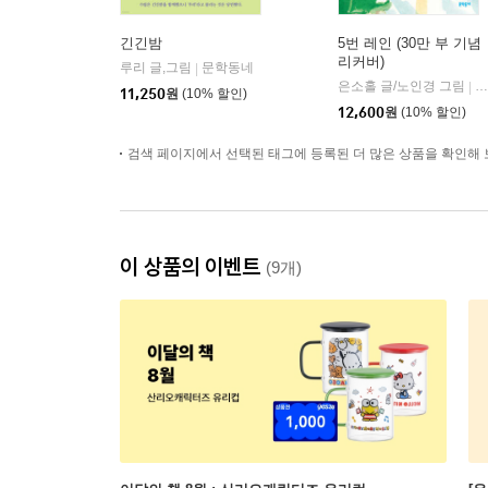
긴긴밤
5번 레인 (30만 부 기념
리커버)
루리 글,그림
문학동네
|
은소홀 글/노인경 그림
문
|
11,250
원
(10% 할인)
12,600
원
(10% 할인)
검색 페이지에서 선택된 태그에 등록된 더 많은 상품을 확인해 
이 상품의 이벤트
(9개)