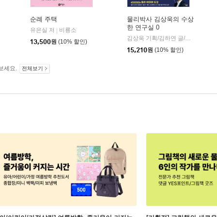
순례 주택
물리박사 김상욱의 수상
한 연구실 0
유은실 저
비룡소
|
학동네
김상욱 기획/김하연 글/정순규 그림
13,500
원
(10% 할인)
15,210
원
(10% 할인)
보세요.
전체보기