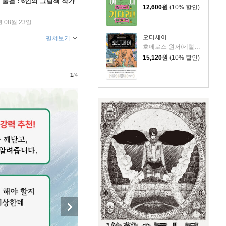
 물결 : 6인의 그림책 작가
12,600
원
(10% 할인)
년 08월 23일
오디세이
펼쳐보기
호메로스 원저/제럴딘 매코크런 글/김재용 역/장시은 감수
15,120
원
(10% 할인)
1
/4