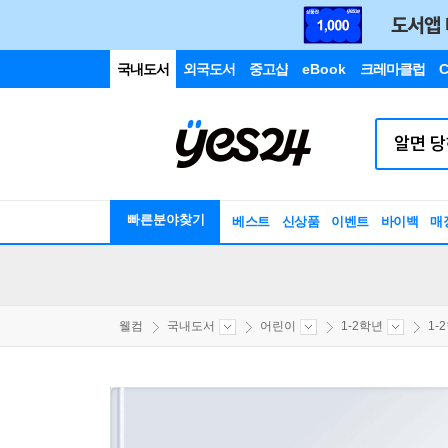
국내도서
외국도서
중고샵
eBook
크레마클럽
C
빠른분야찾기
베스트
신상품
이벤트
바이백
매
웰컴
국내도서
어린이
1-2학년
1-