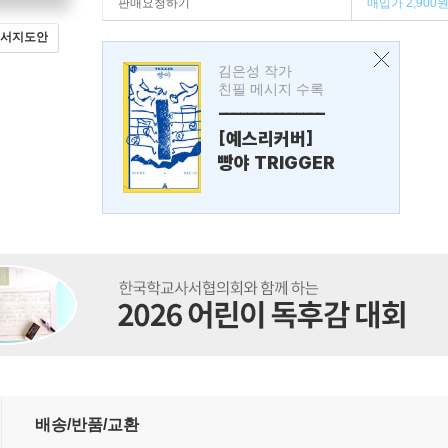
판매요청하기
매입가 2,900
서지도안
김은성 작가
친필 메시지 수록
---------------
[예스리커버]
빵야 TRIGGER
배송/반품/교환