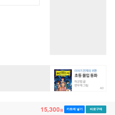
원
AD
15,300
카트에 넣기
바로구매
원