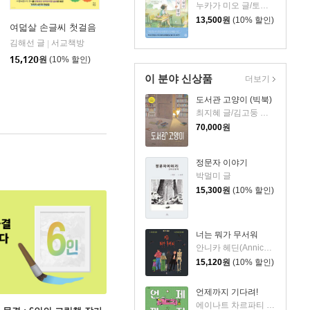
누카가 미오 글/토티 그림/김지영 역
13,500
원
(10% 할인)
여덟살 손글씨 첫걸음
김해선 글
서교책방
|
아울북
|
15,120
원
(10% 할인)
이 분야 신상품
더보기
도서관 고양이 (빅북)
최지혜 글/김고둥 그림
70,000
원
정문자 이야기
박멀미 글
15,300
원
(10% 할인)
너는 뭐가 무서워
안니카 헤딘(Annica Hedin) 글/한나 클린타게 (Hanna Klinthage) 그림
15,120
원
(10% 할인)
언제까지 기다려!
에이나트 차르파티 글그림/정재원 역