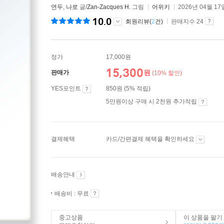
연두
,
나로
글/
Zan-Zacques H.
그림
어위키
2026년 04월 17
10.0
회원리뷰(
2
건)
판매지수 24
정가
17,000원
15,300
원
판매가
(10% 할인)
YES포인트
850원 (5% 적립)
5만원이상 구매 시 2천원 추가적립
결제혜택
카드/간편결제 혜택을 확인하세요
배송안내
배송비 : 무료
중고상품
이 상품을 팔기