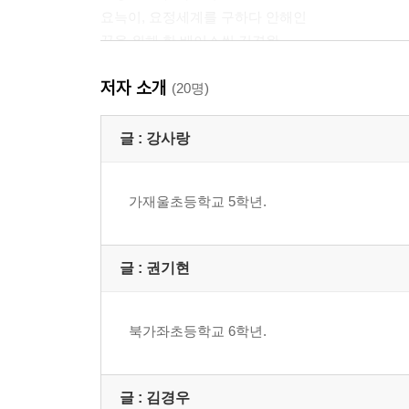
요늑이, 요정세계를 구하다 안해인
꿈을 위해 한 베이스씩 김경완
AI와 80만 광년 생명체의 전쟁 권기현
저자 소개
마법의 연필 심은우
(20명)
발표하고 싶어! 황지윤
크리스마스 트리 주지빈
글 :
강사랑
무서운 귀신과 친구 된 아이 이주호
죽음의 버스 홍혜린
가재울초등학교 5학년.
꿈의 나라 원더리아에 초대합니다 허 인
전설의 선생님 최다미
신비한 상점 김호연
글 :
권기현
북가좌초등학교 6학년.
글 :
김경우