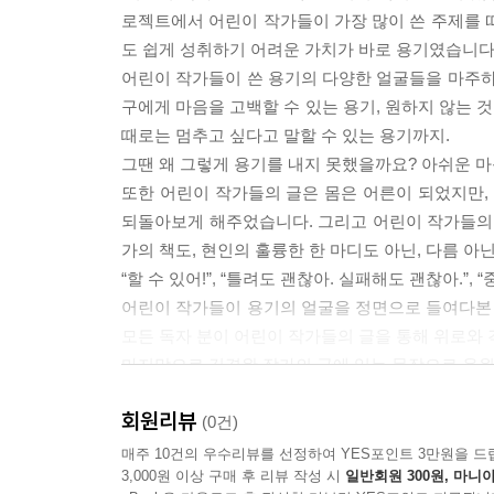
로젝트에서 어린이 작가들이 가장 많이 쓴 주제를 
도 쉽게 성취하기 어려운 가치가 바로 용기였습니다
어린이 작가들이 쓴 용기의 다양한 얼굴들을 마주하
구에게 마음을 고백할 수 있는 용기, 원하지 않는 것
때로는 멈추고 싶다고 말할 수 있는 용기까지.
그땐 왜 그렇게 용기를 내지 못했을까요? 아쉬운 마
또한 어린이 작가들의 글은 몸은 어른이 되었지만,
되돌아보게 해주었습니다. 그리고 어린이 작가들의 
가의 책도, 현인의 훌륭한 한 마디도 아닌, 다름 아
“할 수 있어!”, “틀려도 괜찮아. 실패해도 괜찮아.
어린이 작가들이 용기의 얼굴을 정면으로 들여다본 
모든 독자 분이 어린이 작가들의 글을 통해 위로와 
마지막으로 김경완 작가의 글에 있는 문장으로 응원
“처음부터 성공할 수 있는 일은 세상에 없습니다. 
회원리뷰
도착한 자신을 볼 수 있을 것입니다.”
(0건)
매주 10건의 우수리뷰를 선정하여 YES포인트 3만원을 드
--- 「프롤로그」 중에서
3,000원 이상 구매 후 리뷰 작성 시
일반회원 300원, 마니아