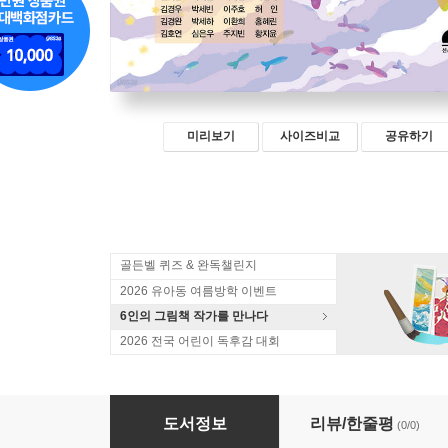
미리보기
사이즈비교
공유하기
골든벨 퀴즈 & 완독챌린지
2026 유아동 여름방학 이벤트
6인의 그림책 작가를 만나다
2026 전국 어린이 독후감 대회
용기라는 날개를 펼치면
도서정보
리뷰/한줄평
(0/0)