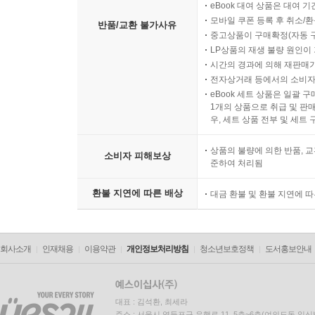
eBook 대여 상품은 대여 기
모바일 쿠폰 등록 후 취소/환
반품/교환 불가사유
중고상품이 구매확정(자동 
LP상품의 재생 불량 원인이 기
시간의 경과에 의해 재판매가
전자상거래 등에서의 소비자
eBook 세트 상품은 일괄 
1개의 상품으로 취급 및 판매
우, 세트 상품 전부 및 세트
상품의 불량에 의한 반품, 교
소비자 피해보상
준하여 처리됨
환불 지연에 따른 배상
대금 환불 및 환불 지연에 
회사소개
인재채용
이용약관
개인정보처리방침
청소년보호정책
도서홍보안내
대표 : 김석환, 최세라
주소 : 서울시 영등포구 은행로 11, 5층~6층(여의도동,일신