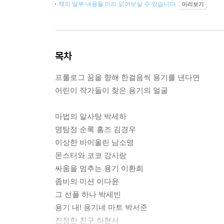
책의 일부 내용을 미리 읽어보실 수 있습니다.
미리보기
목차
프롤로그 꿈을 향해 한걸음씩 용기를 낸다면
어린이 작가들이 찾은 용기의 얼굴
마법의 알사탕 박세하
명탐정 순록 홈즈 김경우
이상한 바이올린 남소영
몬스터와 코코 강사랑
싸움을 멈추는 용기 이환희
좀비의 미션 이다윤
그 선플 하나 박세빈
용기 내! 용기네 마트 박서준
진정한 친구 하현서