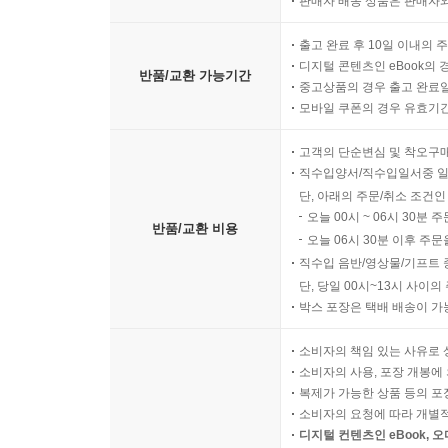
판매자 배송 상품은 판매자와
출고 완료 후 10일 이내의 
디지털 콘텐츠인 eBook의 
반품/교환 가능기간
중고상품의 경우 출고 완료일
모바일 쿠폰의 경우 유효기간(
고객의 단순변심 및 착오구
직수입양서/직수입일서중 일
단, 아래의 주문/취소 조건인
오늘 00시 ~ 06시 30분 
반품/교환 비용
오늘 06시 30분 이후 주문
직수입 음반/영상물/기프트 
단, 당일 00시~13시 사이
박스 포장은 택배 배송이 가
소비자의 책임 있는 사유로 
소비자의 사용, 포장 개봉에 
복제가 가능한 상품 등의 포장을 
소비자의 요청에 따라 개별
디지털 컨텐츠인 eBook, 