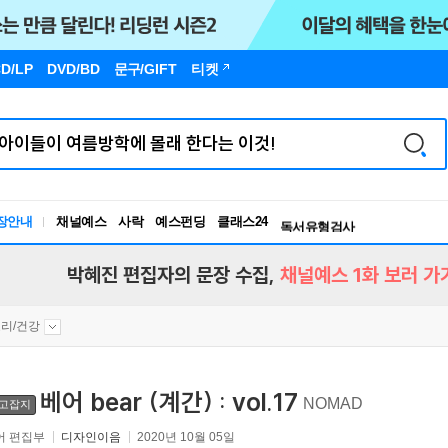
D/LP
DVD/BD
문구
/GIFT
티켓
독서유형검사
RBTI Lab
장안내
채널예스
사락
예스펀딩
클래스24
독서유형검사
박혜진 편집자의 문장 수집,
채널예스 1화 보러 가
리/건강
베어 bear (계간) : vol.17
NOMAD
고잡지
어 편집부
디자인이음
2020년 10월 05일