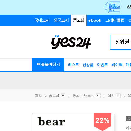
국내도서
외국도서
중고샵
eBook
크레마클럽
C
빠른분야찾기
베스트
신상품
이벤트
바이백
매
웰컴
중고샵
중고 국내도서
잡지
요
중
22%
베