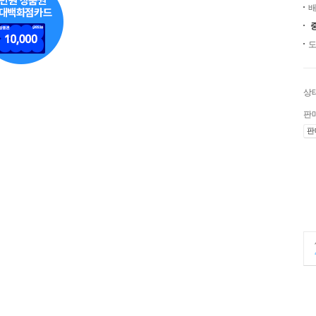
배
도
상
판
판