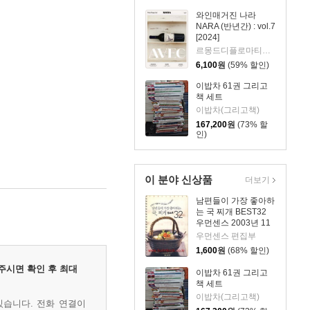
와인매거진 나라
NARA (반년간) : vol.7
[2024]
르몽드디플로마티크 편집부
6,100
원
(59% 할인)
이밥차 61권 그리고
책 세트
이밥차(그리고책)
167,200
원
(73% 할
인)
이 분야 신상품
더보기
남편들이 가장 좋아하
는 국 찌개 BEST32
우먼센스 2003년 11
월호 별책부록
우먼센스 편집부
1,600
원
(68% 할인)
주시면 확인 후 최대
이밥차 61권 그리고
책 세트
이밥차(그리고책)
있습니다. 전화 연결이