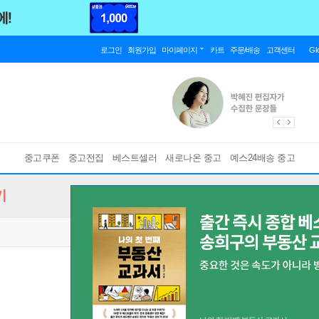
로그인
회원가입
마이페이지
카트
주문/배송
고객센터
Gl
중고쿠폰
중고전집
베스트셀러
새로나온 중고
예스24배송 중고
기