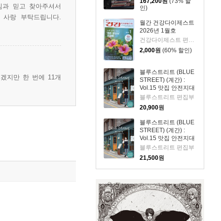
167,200
원
(73% 할
심과 믿고 찾아주셔서
인)
 사랑 부탁드립니다.
월간 건강다이제스트
2026년 1월호
건강다이제스트 편집부
2,000
원
(60% 할인)
블루스트리트 (BLUE
겠지만 한 번에 11개
STREET) (계간) :
Vol.15 맛집 안전지대
[2021]
블루스트리트 편집부
20,900
원
블루스트리트 (BLUE
STREET) (계간) :
Vol.15 맛집 안전지대
[2021]
블루스트리트 편집부
21,500
원