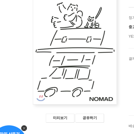
정
중
Y
결
미리보기
공유하기
배