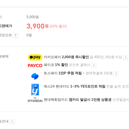
가
5,000원
3,900
원
고판매가
(22% 할인)
ES포인트
0원
제혜택
카카오페이
2,000원 즉시할인
일 400건, 4만원 이상
페이코
1% 할인
포인트 결제시
토스페이
1만P 추첨 적립
+ 생애첫결제 3천원
예스24 현대카드
1~3% YES포인트 적립
전월 실적 조건
현대백화점카드
앱카드 발급시 1만원 상품권
신규발급
송안내