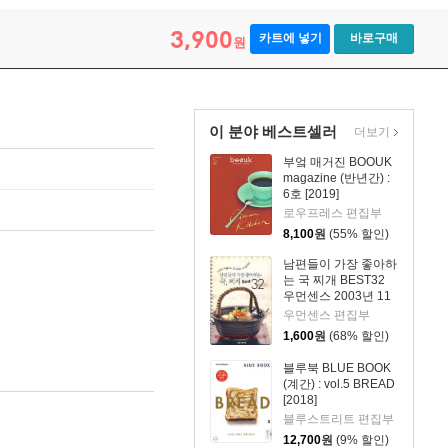
3,900
카트에 넣기
바로구매
원
이 분야 베스트셀러
더보기
부엌 매거진 BOOUK
magazine (반년간) :
6호 [2019]
로우프레스 편집부
8,100
원
(55% 할인)
남편들이 가장 좋아하
는 국 찌개 BEST32
우먼센스 2003년 11
월호 별책부록
우먼센스 편집부
1,600
원
(68% 할인)
블루북 BLUE BOOK
(계간) : vol.5 BREAD
[2018]
블루스트리트 편집부
12,700
원
(9% 할인)