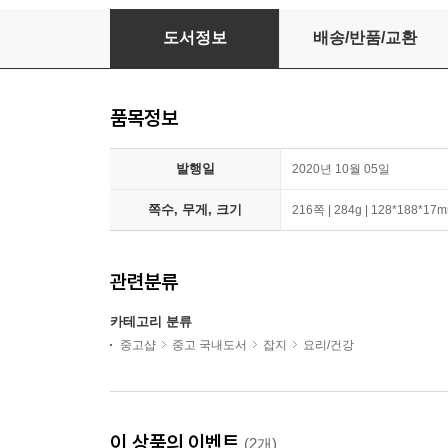
베어 bear (계간) : vol.17
도서정보
배송/반품/교환
품목정보
발행일
2020년 10월 05일
쪽수, 무게, 크기
216쪽 | 284g | 128*188*17
관련분류
카테고리 분류
중고샵
중고 국내도서
잡지
요리/건강
이 상품의 이벤트
(2개)