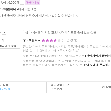
송비 : 6,000원
판매자 배송
중고책컴퍼니
에서 직접배송
서산간/제주지역의 경우 추가 배송비가 발생할 수 있습니다.
태
사용 흔적 약간 있으나, 대체적으로 손상 없는 상품
상
매자
중고책컴퍼니
(16명 평가)
매자에게 문의
중고샵 판매상품은 판매자가 직접 등록/판매하는 상품으로 판매자가 
임을 집니다.
(판매자 가게 > 공지사항 참고)
주문 전 중고상품의 정확한 상태 및 재고 문의는
[판매자에게 문의하
주문완료 후 중고상품의 취소 및 반품은 판매자와 별도 협의 후 진행 
문번호 클릭 > 판매자 정보보기 > 연락처 또는
[판매자에게 문의하기
새상품
중고상품 (19개)
이 상
4,750원
모두보기