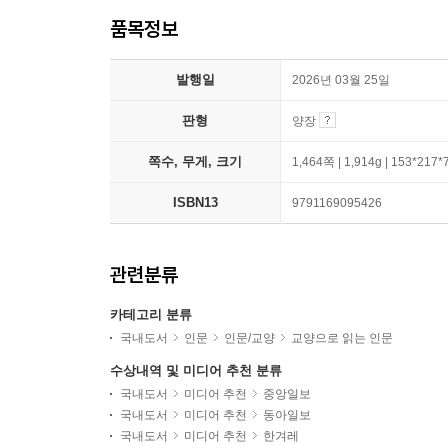
품목정보
발행일
2026년 03월 25일
판형
양장
쪽수, 무게, 크기
1,464쪽 | 1,914g | 153*217
ISBN13
9791169095426
관련분류
카테고리 분류
국내도서
인문
인문/교양
교양으로 읽는 인문
수상내역 및 미디어 추천 분류
국내도서
미디어 추천
중앙일보
국내도서
미디어 추천
동아일보
국내도서
미디어 추천
한겨레