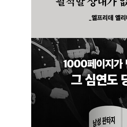
-“동성애”와 백색 테러
동성애와 사디즘/마조히즘 | 동성애적 갈구 | 논란 
통제된 유희로서의 성별 전환 | 사회적 존재인 남성의 
결론
내면으로부터 | 평화
부록
끝으로 덧붙여(초판 후기) | 마지막 페이지(1978) | 