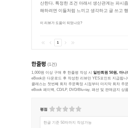
산한다. 특정한 조건 아래서 생산관계는 파시즘
이 책은 특이한 혼종이다. 파시스트 남성성에 대
해하려면 이들처럼 느끼고 생각하고 글 쓰고 행동
더 정확하게 표현하자면, 독일이 창부의 육체 전부
고찰로 현 상황에 대한 강렬한 통찰의 틀을 제공한다
붉은 질이다. 모든 혁명에 대한 공포는 바로 여기서
- 엘리자베스 샴벨란 (『LA 리뷰 오브 북스』)
이 리뷰가 도움이 되었나요?
--- p.563
개인적이면서도 실험적이며 급진적인 미디어 이론의 
“나라가 붕괴하는” 것은 확실히 똥 같은 일이다. 
- 헤이르트 로빙크 (미디어 이론가)
1
로는 하체의 구멍에서 배설물을 내보낸다는 뜻이다.
남성성과 폭력의 연관성을 정신분석학적 관점에서 분
자들은 똥으로 황금을 만들기 시작했다. 너무 불리
한줄평
통찰을 제공한다.
(1건)
--- p.571
- 렌츠 야콥센 (『디 차이트 온라인 팟캐스트』)
1,000원 이상 구매 후 한줄평 작성 시
일반회원 50원, 마니
eBook은 다운로드 후 작성한 리뷰만 YES포인트 지급됩니
저자가 수행한 남성 육체의 정신분석학은 파시즘 동조
클래스는 첫번째 회차 주문확정 시점부터 마지막 회차 주문
eBook 페이백, CD/LP, DVD/Blu-ray, 패션 및 판매금
- 야콥 요한센 (『온라인 청년 극우의 성차별, 인종
평점
한글 기준 50자까지 작성가능