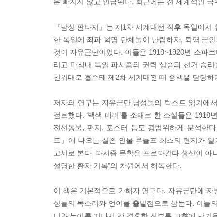
은 빠지지 않고 언급된다. 최근에는 전 세계적인 극
『남성 판타지』는 제1차 세계대전 직후 독일에서 
한 독일에 좌파 혁명 단체들이 난립하자, 퇴역 군인
것이 자유군단이었다. 이들은 1919~1920년 스파르
리고 마침내 독일 파시즘의 권력 상승과 선거 승
친위대로 흡수돼 제2차 세계대전 때 중책을 담당하게
저자의 연구는 자유군단 남성들의 텍스트 읽기에서
검토했다. ‘백색 테러’를 소재로 한 소설들은 1918년 
전선동물, 편지, 포스터 등도 광범위하게 분석한다
트」에 나오는 실존 인물 루돌프 회스의 편지와 일기
고서로 본다. 파시즘 문학은 프로파간다 생산이 아니
설명한 환자 기록”의 차원에서 해독한다.
이 책은 기본적으로 가해자 연구다. 자유군단에 자
성들의 목소리와 언어를 출발점으로 삼는다. 이들의
니와 누이를 떠나서 갓 결혼한 신부를 고향에 남겨둔