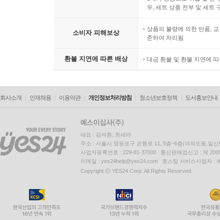
우, 세트 상품 전부 및 세트
상품의 불량에 의한 반품, 교
소비자 피해보상
준하여 처리됨
환불 지연에 따른 배상
대금 환불 및 환불 지연에 
회사소개
인재채용
이용약관
개인정보처리방침
청소년보호정책
도서홍보안내
대표 : 김석환, 최세라
주소 : 서울시 영등포구 은행로 11, 5층~6층(여의도동,일신
사업자등록번호 : 229-81-37000 통신판매업신고 : 제 200
이메일 : yes24help@yes24.com 호스팅 서비스사업자 :
Copyright ⓒ YES24 Corp. All Rights Reserved.