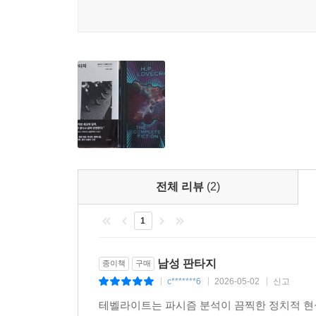
인가를 멸절하고 싶다면 그 대상을 아는 것만으로는 
- 스벤 라인하르트 (역사학자)
방법을 보지 못했다.
지질 않는다. 그는 빛나는 이성적 계몽주의로 파시
--- p.330~331
지적으로나 감정적으로나 이토록 압도적인 책은 드
테벨라이트는 파시즘 분석이 끔찍한 정치적 현실 
여성을 향한 공포와 죽음의 숭배가 어떻게 정치적
특정한 조건 아래서 생산관계는 파시즘의 현실을
바다는 모든 질의 일부분이다. 대문 안으로 들어가면
비추는 거울이다.
이들처럼 느끼고 생각하고 글 쓰고 행동해봐야 한
에 알 만한 모든 곳을 알게 된다. 흐르는 모든 것이
- 『가디언』
가는 길은 자신의 무의식을 억압해서는 얻을 수 없
--- p.417
두터운 책을 통해 그런 시도를 스스로 해낸다.
테벨라이트의 이 거대한 저작은 기존의 심리학적
우리가 ‘정상적’이라고 믿었던 남성성이 사실은 얼
부르주아 역사학과 마르크스주의 역사학은 둘 다 
책은 읽는 이의 영혼을 괴롭히지만, 동시에 근본적
다. 특히 결핍의 설치에 주목해야 한다. 생산 관
- 『뉴욕타임스 북리뷰』
반생산 관계로 재생산된다. 억압과 위계, 성별 간 
전체 리뷰
(2)
은 사회적 황무지였다. (…) 인간의 육체가 실제로
테벨라이트는 언제나 박학다식하다. 지배와 정복의 
속에서 어떻게 변화해왔는지를 재구성하지 않는다면,
1
- 루돌프 아우크슈타인 (『슈피겔』 창간인)
--- p.521
남성 판타지
종이책
구매
비범한 책이다. 널리 논의되고 회자될 가치가 있는 
아이와 성인, 남성과 여성, 계급, 그리고 자기 자
c*******6
2026-05-02
신고
풍부한 연상과 질문을 유발한다는 점이 단연 돋보인
|
|
|
은 오직 인간의 육체를 거쳐 가는 우회로에 있다. 
- 『시티 리미트』
테벨라이트는 파시즘 분석이 끔찍한 정치적 현
--- p.522