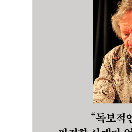
향하는 전조 | 연설 | 눈
제4장 남성 육체와 “백색 테러”
-섹슈얼리티와 훈련
사관학교의 육체 변환 | 총체 기계로서의 군대 | 부
사회주의”
-전투와 육체
속력과 폭발: “대상물”과의 접촉 | 전쟁의 장소 | 군
-군인 남성의 자아
파편화된 갑옷 | 자아와 보존 기제 | 자아 해체와 노
-미처-다-태어나지-못한-자아에 관한 단상들
-자기 경계/자기 보존으로서의 백색 테러
“미분화 충동 대상”에 관한 세 가지 지각 동일화 | 흑,