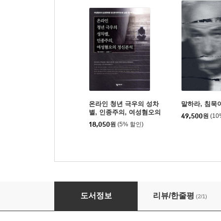
온라인 청년 극우의 성차
말하라, 침묵
별, 인종주의, 여성혐오의
49,500
원
(1
정신분석
18,050
원
(5% 할인)
남성 판타지
도서정보
리뷰/한줄평
(2/1)