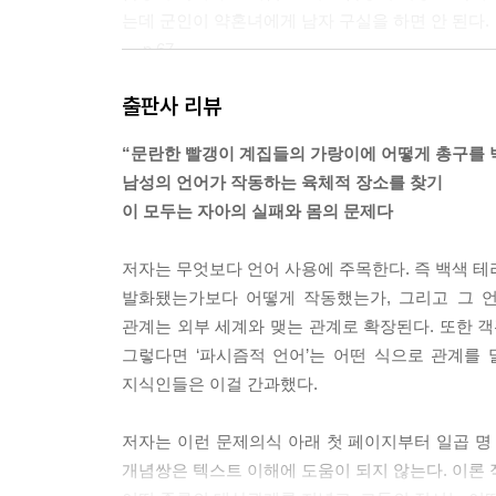
는데 군인이 약혼녀에게 남자 구실을 하면 안 된다.
--- p.67
출판사 리뷰
나는 임상 현장으로부터 괴리된 정신분석학적 문학 
로이트학파의 맥락과 역사를 무시한 채 끌어온다. 
“문란한 빨갱이 계집들의 가랑이에 어떻게 총구를 
을 수행하는지 고려하지 않는다. 개념을 이런 식으
남성의 언어가 작동하는 육체적 장소를 찾기
로렌처에게서도, 혹은 이념 비판적 틀로 이해하려
이 모두는 자아의 실패와 몸의 문제다
하게 “개념화”하려고 노력을 기울인다. 원칙적으로
한 이론은 현실의 모습과는 거의 상관이 없다.
저자는 무엇보다 언어 사용에 주목한다. 즉 백색 테
--- p.101
발화됐는가보다 어떻게 작동했는가, 그리고 그 
관계는 외부 세계와 맺는 관계로 확장된다. 또한 객
붉은 군대의 가장 외곽 초소는 다베르크에 있었다.
그렇다면 ‘파시즘적 언어’는 어떤 식으로 관계를 
온통 질펀한 난장판이 벌어져 있었다. 빨갱이 반군
지식인들은 이걸 간과했다.
역겨운 몸뚱이는 빨갱이 “간호부”다. 건강한 날에
다. 들판이고 숲이고 안 가리고 그 짓이었다.
저자는 이런 문제의식 아래 첫 페이지부터 일곱 명
--- p.137~138
개념쌍은 텍스트 이해에 도움이 되지 않는다. 이론 