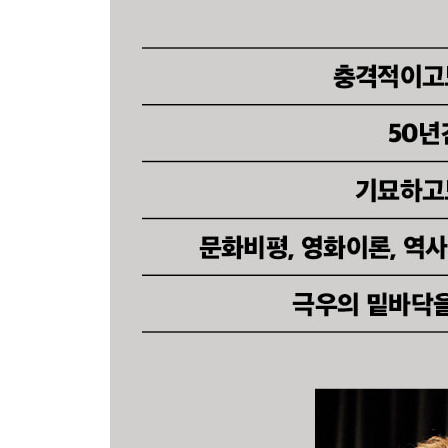
확장하기 | 독일 고전주의: 여성-자연, 여성-기계를 
-이성 관계의 결여를 억지로 유지하기 위한 몇몇 방
들어가며 | 여성 육체, “새로운 풍기”의 대상 | 여성
노동시가에 넘쳐나는 사랑-덧붙이는 말
-육체 경계의 오염 상태
더러움 | 진흙탕 | 늪 | 가래 | 곤죽 | “뒷구멍” | 똥 |
-더러운 육체
-댐과 홍수, 군중 행진의 제의
2권
제3장: 군중과 적들
군중, 육화된 자기 무의식 | 쾌락전염병 | 내면: “
군중 속의 부패 | 군중과 문화, “우뚝 선 단독자” | 문