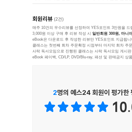
다.
- 제바스티안 빈터 (사회심리학자)
--- p.247
테벨라이트는 군인들의 언어에 대해 이렇게 평가한다
회원리뷰
(2건)
독보적 고전. 천재적인 동시에 혼란스럽다.
“군인 남성들의 언어는 현실의 한 조각만 받아들
군인 남성들은 절대 여기서 멈추지 않는다. 그들은 
- 벤야민 치만 (역사학자)
매주 10건의 우수리뷰를 선정하여 YES포인트 3만원을 드
테벨라의트의 문체 역시 눈여겨볼 만하다. 그의 문체
들은 피에 흠뻑 젖기를 원한다. 아무것도 “안 들리고
3,000원 이상 구매 후 리뷰 작성 시
일반회원 300원, 마니아
빈정댐, 욕설에 가까운 비난도 끼어든다.
eBook은 다운로드 후 작성한 리뷰만 YES포인트 지급됩니
와 결합하길 원하는지도 모른다. 이름 따위는 없는
파시즘이 탄생해 나치즘으로 발전하는 과정을 흥미진
클래스는 첫번째 회차 주문확정 시점부터 마지막 회차 주문
군인 남성들은 삶과 따뜻함, 핏속으로 삽입되기를 원
- 위르겐 베버 (문학평론가)
사락 독서모임으로 진행된 클래스는 사락 독서모임 게시판
거기에 개정판을 내면서는 원숙한 영감의 목소리가
겁고 위험하고 끔찍한 인간들이다.
eBook 페이백, CD/LP, DVD/Blu-ray, 패션 및 판매금
맞췄다. 테벨라이트는 생산, 생산관계, 욕망, 
남성 정체성에 대한 뛰어난 분석서. 자아 해체의 
--- p.301
사용한다. 이미 우리 학계에 정착된 번역어가 있더
추구하고, 자아 경계의 폭발을 희구한다. 독일에서 
정서가 강하게 충전된 어휘는 의식적으로 좌파/우
- 앤슨 래빈바흐 (독일 지성사학자)
파시스트에게 잘못된 현실 지각을 꾸짖어봐야 전혀
좇아 그대로 노출시켰다.
지치지도 않고 파시즘 판타지 세상의 “비현실성”과 
2
명의 예스24 회원이 평가한
지난 10년간의 파시즘 연구에서 가장 훌륭한 성과를
러한 지적은 비난에 지나지 않는다. 파시즘을 그들
클라우스 테벨라이트는 1942년생이다. 아버지는
- 루츠 니트하머 (역사학자)
난다는 것이다.
10.
매타작을 혹독하고도 넉넉하게 베풀곤 하셨다. 저
--- p.319~320
테벨라이트의 가장 큰 학문적 업적은 나치즘 및 파
양가적이었다. 자식이 맞아 싸다고 여기시면서도 어
정신적 대상으로서의 육체상을 탐구했다. 테벨
끼어들고, 저자는 부모를 통해 경험한 파시즘의 
파시즘 혹은 다른 어떤 역사적 대상이라도 나 자신과
넘어섰다. 남성성의 역사 및 육체의 역사라는 혁신
장악은 부모의 사회적 상승 시기와 일치했다. 이