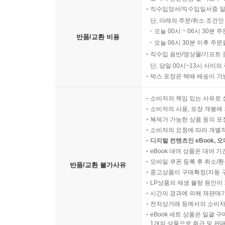
직수입양서/직수입일서중 일
단, 아래의 주문/취소 조건인
오늘 00시 ~ 06시 30분 
반품/교환 비용
오늘 06시 30분 이후 주문
직수입 음반/영상물/기프트 
단, 당일 00시~13시 사이
박스 포장은 택배 배송이 가
소비자의 책임 있는 사유로 
소비자의 사용, 포장 개봉에 
복제가 가능한 상품 등의 포장을 
소비자의 요청에 따라 개별
디지털 컨텐츠인 eBook, 
eBook 대여 상품은 대여 기
모바일 쿠폰 등록 후 취소/환
반품/교환 불가사유
중고상품이 구매확정(자동 
LP상품의 재생 불량 원인이 기
시간의 경과에 의해 재판매가
전자상거래 등에서의 소비자
eBook 세트 상품은 일괄 
1개의 상품으로 취급 및 판매