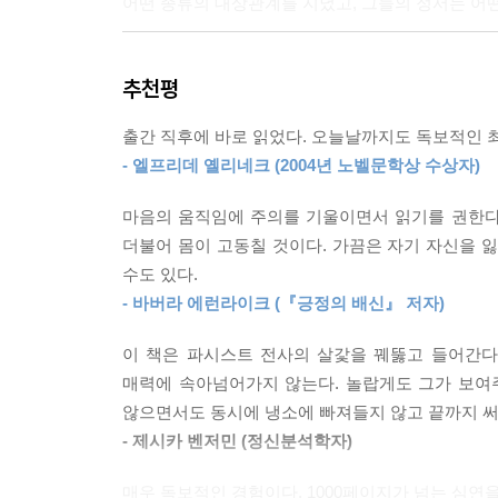
어떤 종류의 대상관계를 지녔고, 그들의 정서는 어
두 사람 다 마치 그 자리에 있었다는 듯 글을 쓰고 
냈다.” 작가는 거리감 없이 행위 한가운데에 처해 
가령 프롤레타리아 여성과 공산주의 “계집들”을 괴물
공격성을 방출하는 과정으로 느껴진다. 텍스트의 
추천평
벌거벗고 내 앞을 막아섰다… 탱탱한 젖가슴이 위
있다.
웃으며 엉덩이를 손으로 철썩 치면서 보여주었다.”
--- p.142~143
출간 직후에 바로 읽었다. 오늘날까지도 독보적인 
상스럽다. 군인 남성들에게 색싯집, 술집, 범죄, 
- 엘프리데 옐리네크 (2004년 노벨문학상 수상자)
직계 라인에는 유대 계집들도 있다. 여성성은 이들
고결한 성모 판타지와 공생관계를 유지했기에 루돌
위험하다. 그 혼종으로부터 도피하고자 군인 남성들
든 신념은 그를 둘러싼 사방에서 이미 붕괴하고 있었
마음의 움직임에 주의를 기울이면서 읽기를 권한다.
--- p.213
더불어 몸이 고동칠 것이다. 가끔은 자기 자신을 
모든 글쓰기는 언제나 저자를 드러낸다. 군인 남성
수도 있다.
‘난봉질’ ‘거세’ ‘성채’ ‘수류탄’ ‘백작 부인’
노동자 여성은 섹슈얼리티를 숨기지 않는다. 바로
- 바버라 에런라이크 (『긍정의 배신』 저자)
잘로몬은 자기 작품에서 어쩔 수 없이 여자의 “
에게는 어울리는 호칭까지 붙어 있다. 바로 “빨갱이
여성의 입, 엉덩이, 하체 전반에 집중된다. 입은 
이 책은 파시스트 전사의 살갗을 꿰뚫고 들어간다
다. 마치 친누이가 외간 남자와 팔짱을 끼고 거리를 
매혹의 대상이자 역겨움의 대상이다.
매력에 속아넘어가지 않는다. 놀랍게도 그가 보여
--- p.232
않으면서도 동시에 냉소에 빠져들지 않고 끝까지 써
책 전체에 걸쳐 파시스트 남성을 분석하는 저자는 
- 제시카 벤저민 (정신분석학자)
브레히트와 레닌은 매춘 문제를 이론적으로는 안다
보여준다. 카프 폭동이 실패한 것 역시 여자 탓이
통찰력은 모순에 빠진다. 그 자리에 대신 들어선 
매우 독보적인 경험이다. 1000페이지가 넘는 심연을
실책이었다. 그 때문에 폭동은 실패하지 않을 수 없