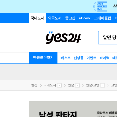
국내도서
외국도서
중고샵
eBook
크레마클럽
C
빠른분야찾기
베스트
신상품
이벤트
바이백
매
웰컴
국내도서
인문
인문/교양
교양