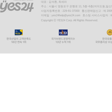
대표 : 김석환, 최세라
주소 : 서울시 영등포구 은행로 11, 5층~6층(여의도동,일신
사업자등록번호 : 229-81-37000 통신판매업신고 : 제 200
이메일 : yes24help@yes24.com 호스팅 서비스사업자 :
Copyright ⓒ YES24 Corp. All Rights Reserved.