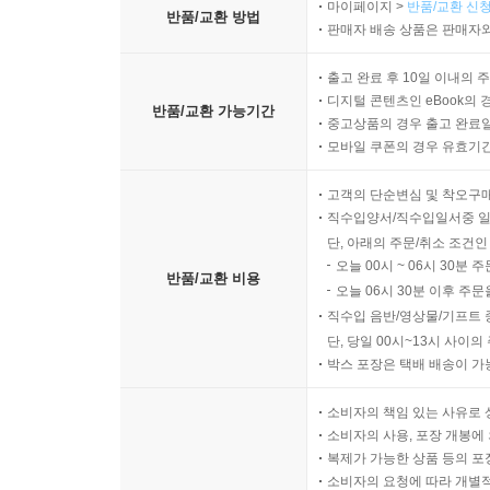
마이페이지 >
반품/교환 신청
반품/교환 방법
판매자 배송 상품은 판매자와
출고 완료 후 10일 이내의 
디지털 콘텐츠인 eBook의 
반품/교환 가능기간
중고상품의 경우 출고 완료일
모바일 쿠폰의 경우 유효기간(
고객의 단순변심 및 착오구
직수입양서/직수입일서중 일
단, 아래의 주문/취소 조건인
오늘 00시 ~ 06시 30분 
반품/교환 비용
오늘 06시 30분 이후 주문
직수입 음반/영상물/기프트 
단, 당일 00시~13시 사이
박스 포장은 택배 배송이 가
소비자의 책임 있는 사유로 
소비자의 사용, 포장 개봉에 
복제가 가능한 상품 등의 포장을 
소비자의 요청에 따라 개별