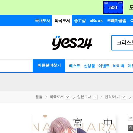
국내도서
외국도서
중고샵
eBook
크레마클럽
C
빠른분야찾기
베스트
신상품
이벤트
바이백
매
웰컴
외국도서
일본도서
만화/애니
소
직