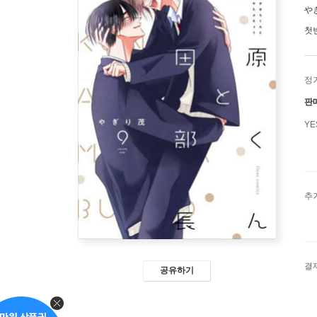
や
첫
정
판
Y
추
결
공유하기