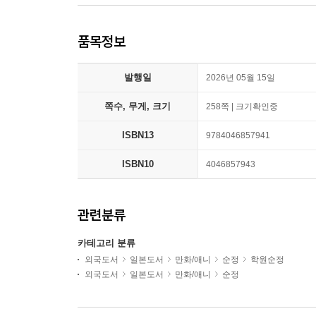
품목정보
발행일
2026년 05월 15일
쪽수, 무게, 크기
258쪽 | 크기확인중
ISBN13
9784046857941
ISBN10
4046857943
관련분류
카테고리 분류
외국도서
일본도서
만화/애니
순정
학원순정
외국도서
일본도서
만화/애니
순정